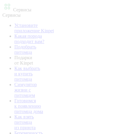
Сервисы
Сервисы
Установите
приложение Kinpet
Какая порода
подходит вам?
Подобрать
питомца
Подарки
от Kinpet
Как выбрать
и купить
питомца
Симулятор
жизни с
питомцем
Готовимся
к появлению
питомца дома
Как взять
питомца
из приюта
Беременность