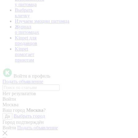
у питомца
Выбрать
кличку
Изучаем эмоции питомца
Журнал
о питомцах
Kinpet для
продавцов
Kinpet
помогает
приютам
Войти в профиль
Подать объявление
Нет результатов
Войти
Москва
Ваш город
Москва
?
Выбрать город
Да
Город подтверждён
Войти
Подать объявление