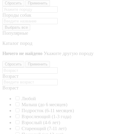
Сбросить
Применить
Породы собак
Выбрать все
Популярные
Каталог пород
Ничего не найдено
Укажите другую породу
Сбросить
Применить
Возраст
Возраст
Любой
Малыш (до 6 месяцев)
Подросток (6-11 месяцев)
Взрослеющий (1-3 года)
Взрослый (4-6 лет)
Стареющий (7-11 лет)