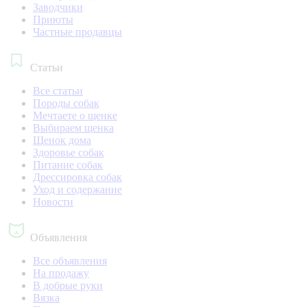
Заводчики
Приюты
Частные продавцы
Статьи
Все статьи
Породы собак
Мечтаете о щенке
Выбираем щенка
Щенок дома
Здоровье собак
Питание собак
Дрессировка собак
Уход и содержание
Новости
Объявления
Все объявления
На продажу
В добрые руки
Вязка