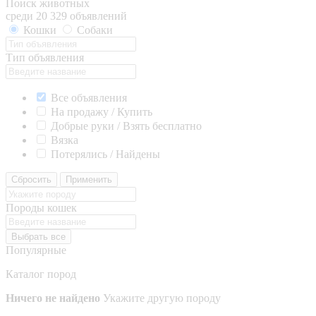
Поиск животных
среди 20 329 объявлений
Кошки
Собаки
Тип объявления
Все объявления
На продажу / Купить
Добрые руки / Взять бесплатно
Вязка
Потерялись / Найдены
Сбросить
Применить
Породы кошек
Выбрать все
Популярные
Каталог пород
Ничего не найдено
Укажите другую породу