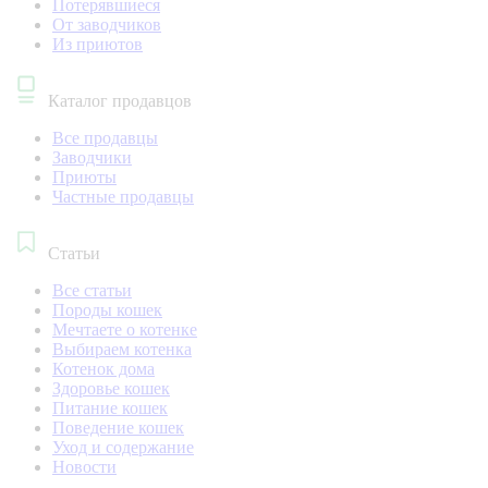
Потерявшиеся
От заводчиков
Из приютов
Каталог продавцов
Все продавцы
Заводчики
Приюты
Частные продавцы
Статьи
Все статьи
Породы кошек
Мечтаете о котенке
Выбираем котенка
Котенок дома
Здоровье кошек
Питание кошек
Поведение кошек
Уход и содержание
Новости