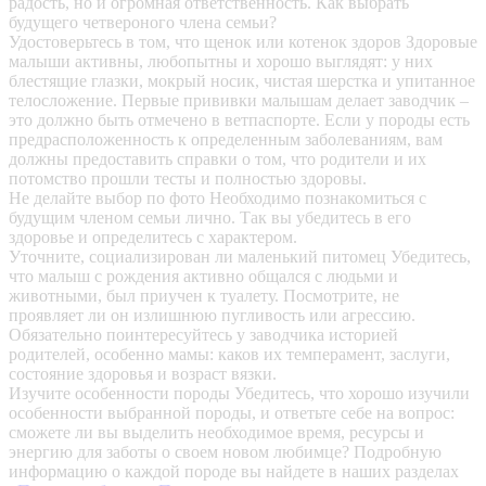
радость, но и огромная ответственность. Как выбрать
будущего четвероного члена семьи?
Удостоверьтесь в том, что щенок или котенок здоров
Здоровые
малыши активны, любопытны и хорошо выглядят: у них
блестящие глазки, мокрый носик, чистая шерстка и упитанное
телосложение. Первые прививки малышам делает заводчик –
это должно быть отмечено в ветпаспорте. Если у породы есть
предрасположенность к определенным заболеваниям, вам
должны предоставить справки о том, что родители и их
потомство прошли тесты и полностью здоровы.
Не делайте выбор по фото
Необходимо познакомиться с
будущим членом семьи лично. Так вы убедитесь в его
здоровье и определитесь с характером.
Уточните, социализирован ли маленький питомец
Убедитесь,
что малыш с рождения активно общался с людьми и
животными, был приучен к туалету. Посмотрите, не
проявляет ли он излишнюю пугливость или агрессию.
Обязательно поинтересуйтесь у заводчика историей
родителей, особенно мамы: каков их темперамент, заслуги,
состояние здоровья и возраст вязки.
Изучите особенности породы
Убедитесь, что хорошо изучили
особенности выбранной породы, и ответьте себе на вопрос:
сможете ли вы выделить необходимое время, ресурсы и
энергию для заботы о своем новом любимце? Подробную
информацию о каждой породе вы найдете в наших разделах