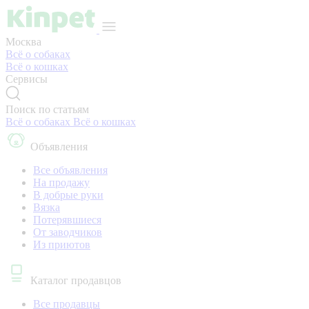
Москва
Всё о собаках
Всё о кошках
Сервисы
Поиск по статьям
Всё о собаках
Всё о кошках
Объявления
Все объявления
На продажу
В добрые руки
Вязка
Потерявшиеся
От заводчиков
Из приютов
Каталог продавцов
Все продавцы