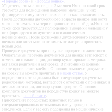
«Породы собак»
и
«Породы кошек»
.
Убедитесь, что малыш старше 2 месяцев
Именно такой срок
требуется для полноценной выкормки малышей: у них
формируется иммунитет и психологическая независимость.
После достижения двухмесячного возраста щенков или котят
можно отнимать от матери и привозить в новый дом.Именно
такой срок требуется для полноценной выкормки малышей: у
них формируется иммунитет и психологическая
независимость. После достижения двухмесячного возраста
щенков или котят можно отнимать от матери и привозить в
новый дом.
Проверьте документы при покупке породистого животного
Обязательный перечень документов для щенка: ветпаспорт с
отметками о вакцинации, договор купли-продажи, метрика,
акт вязки родителей и актировка. В питомниках щенкам
также проставляют клеймо. О полном комплекте документов
на собаку вы можете прочитать в
нашей статье
.
У
породистого котика должны быть следующие документы:
родословная (метрика), ветпаспорт с отметками о прививках и
дегельминтизации, договор купли-продажи. О полном
комплекте документов на породистую кошку вы можете
прочитать в
нашей статье
.
Приобретайте породистых животных только в
специализированных питомниках или у проверенных
заводчиков. Если у вас есть подозрения на мошеннические