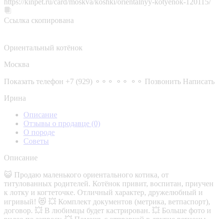
https://kinpet.ru/card/moskva/koshki/orientalnyy-kotyenok-120115/
Ссылка скопирована
Ориентальный котёнок
Москва
Показать телефон
+7 (929) ⚬⚬⚬ ⚬⚬ ⚬⚬
Позвонить
Написать
Ирина
Описание
Отзывы о продавце
(0)
О породе
Советы
Описание
😺 Продаю маленького ориентального котика, от
титулованных родителей. Котёнок привит, воспитан, приучен
к лотку и когтеточке. Отличный характер, дружелюбный и
игривый! 😻 💥 Комплект документов (метрика, ветпаспорт),
договор. 💥 В любимцы будет кастрирован. 💥 Больше фото и