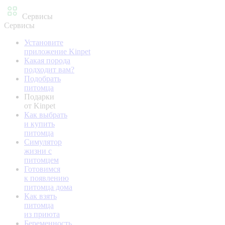
Сервисы
Сервисы
Установите
приложение Kinpet
Какая порода
подходит вам?
Подобрать
питомца
Подарки
от Kinpet
Как выбрать
и купить
питомца
Симулятор
жизни с
питомцем
Готовимся
к появлению
питомца дома
Как взять
питомца
из приюта
Беременность