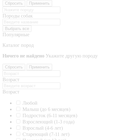
Сбросить
Применить
Породы собак
Выбрать все
Популярные
Каталог пород
Ничего не найдено
Укажите другую породу
Сбросить
Применить
Возраст
Возраст
Любой
Малыш (до 6 месяцев)
Подросток (6-11 месяцев)
Взрослеющий (1-3 года)
Взрослый (4-6 лет)
Стареющий (7-11 лет)