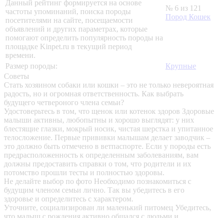
Данный рейтинг формируется на основе
№ 6 из 121
частоты упоминаний, поиска породы
Пород Кошек
посетителями на сайте, посещаемости
объявлений и других параметрах, которые
помогают определить популярность породы на
площадке Kinpet.ru в текущий период
времени.
Размер породы:
Крупные
Советы
Стать хозяином собаки или кошки – это не только невероятная
радость, но и огромная ответственность. Как выбрать
будущего четвероного члена семьи?
Удостоверьтесь в том, что щенок или котенок здоров
Здоровые
малыши активны, любопытны и хорошо выглядят: у них
блестящие глазки, мокрый носик, чистая шерстка и упитанное
телосложение. Первые прививки малышам делает заводчик –
это должно быть отмечено в ветпаспорте. Если у породы есть
предрасположенность к определенным заболеваниям, вам
должны предоставить справки о том, что родители и их
потомство прошли тесты и полностью здоровы.
Не делайте выбор по фото
Необходимо познакомиться с
будущим членом семьи лично. Так вы убедитесь в его
здоровье и определитесь с характером.
Уточните, социализирован ли маленький питомец
Убедитесь,
что малыш с рождения активно общался с людьми и