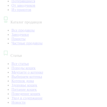
Потерявшиеся
От заводчиков
Из приютов
Каталог продавцов
Все продавцы
Заводчики
Приюты
Частные продавцы
Статьи
Все статьи
Породы кошек
Мечтаете о котенке
Выбираем котенка
Котенок дома
Здоровье кошек
Питание кошек
Поведение кошек
Уход и содержание
Новости