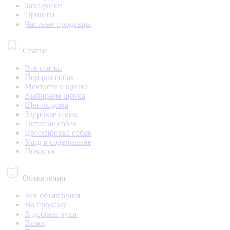
Заводчики
Приюты
Частные продавцы
Статьи
Все статьи
Породы собак
Мечтаете о щенке
Выбираем щенка
Щенок дома
Здоровье собак
Питание собак
Дрессировка собак
Уход и содержание
Новости
Объявления
Все объявления
На продажу
В добрые руки
Вязка