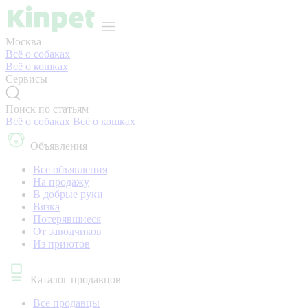
Москва
Всё о собаках
Всё о кошках
Сервисы
Поиск по статьям
Всё о собаках
Всё о кошках
Объявления
Все объявления
На продажу
В добрые руки
Вязка
Потерявшиеся
От заводчиков
Из приютов
Каталог продавцов
Все продавцы