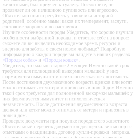
животными, был приучен к туалету. Посмотрите, не
проявляет ли он излишнюю пугливость или агрессию.
Обязательно поинтересуйтесь у заводчика историей
родителей, особенно мамы: каков их темперамент, заслуги,
состояние здоровья и возраст вязки.
Изучите особенности породы
Убедитесь, что хорошо изучили
особенности выбранной породы, и ответьте себе на вопрос:
сможете ли вы выделить необходимое время, ресурсы и
энергию для заботы о своем новом любимце? Подробную
информацию о каждой породе вы найдете в наших разделах
«Породы собак»
и
«Породы кошек»
.
Убедитесь, что малыш старше 2 месяцев
Именно такой срок
требуется для полноценной выкормки малышей: у них
формируется иммунитет и психологическая независимость.
После достижения двухмесячного возраста щенков или котят
можно отнимать от матери и привозить в новый дом.Именно
такой срок требуется для полноценной выкормки малышей: у
них формируется иммунитет и психологическая
независимость. После достижения двухмесячного возраста
щенков или котят можно отнимать от матери и привозить в
новый дом.
Проверьте документы при покупке породистого животного
Обязательный перечень документов для щенка: ветпаспорт с
отметками о вакцинации, договор купли-продажи, метрика,
акт вязки родителей и актировка. В питомниках щенкам