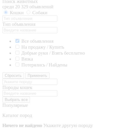
Поиск животных
среди 20 329 объявлений
Кошки
Собаки
Тип объявления
Все объявления
На продажу / Купить
Добрые руки / Взять бесплатно
Вязка
Потерялись / Найдены
Сбросить
Применить
Породы кошек
Выбрать все
Популярные
Каталог пород
Ничего не найдено
Укажите другую породу