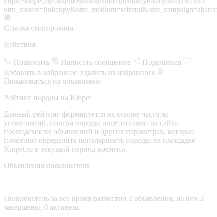
https://kinpet.ru/card/moskva/koshki/orientalnye-kotyata-118253/?
utm_source=linkcopy&utm_medium=referral&utm_campaign=sharec
Ссылка скопирована
Действия
Позвонить
Написать сообщение
Поделиться
Добавить в избранное
Удалить из избранного
Пожаловаться на объявление
Рейтинг породы на Kinpet
Данный рейтинг формируется на основе частоты
упоминаний, поиска породы посетителями на сайте,
посещаемости объявлений и других параметрах, которые
помогают определить популярность породы на площадке
Kinpet.ru в текущий период времени.
Объявления пользователя
Пользователь за все время разместил 2 объявления, из них 2
завершены, 0 активны.