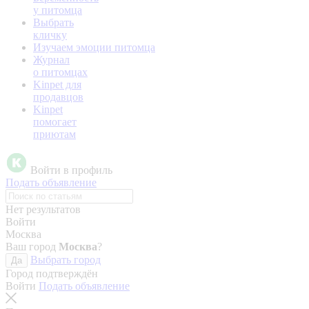
у питомца
Выбрать
кличку
Изучаем эмоции питомца
Журнал
о питомцах
Kinpet для
продавцов
Kinpet
помогает
приютам
Войти в профиль
Подать объявление
Нет результатов
Войти
Москва
Ваш город
Москва
?
Выбрать город
Да
Город подтверждён
Войти
Подать объявление