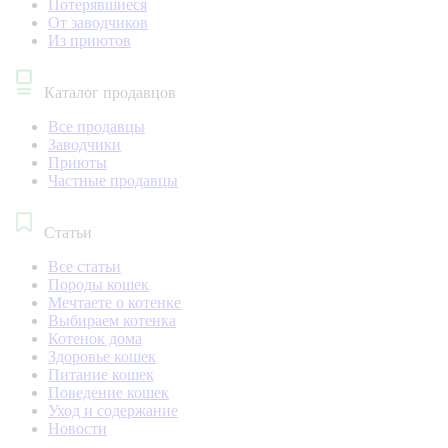
Потерявшиеся
От заводчиков
Из приютов
Каталог продавцов
Все продавцы
Заводчики
Приюты
Частные продавцы
Статьи
Все статьи
Породы кошек
Мечтаете о котенке
Выбираем котенка
Котенок дома
Здоровье кошек
Питание кошек
Поведение кошек
Уход и содержание
Новости