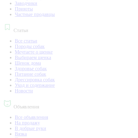
Заводчики
Приюты
Частные продавцы
Статьи
Все статьи
Породы собак
Мечтаете о щенке
Выбираем щенка
Щенок дома
Здоровье собак
Питание собак
Дрессировка собак
Уход и содержание
Новости
Объявления
Все объявления
На продажу
В добрые руки
Вязка