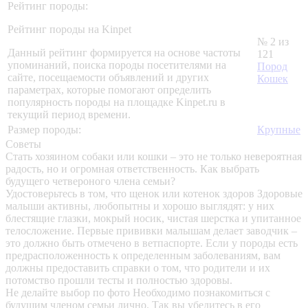
Рейтинг породы:
Рейтинг породы на Kinpet
№ 2 из
Данный рейтинг формируется на основе частоты
121
упоминаний, поиска породы посетителями на
Пород
сайте, посещаемости объявлений и других
Кошек
параметрах, которые помогают определить
популярность породы на площадке Kinpet.ru в
текущий период времени.
Размер породы:
Крупные
Советы
Стать хозяином собаки или кошки – это не только невероятная
радость, но и огромная ответственность. Как выбрать
будущего четвероного члена семьи?
Удостоверьтесь в том, что щенок или котенок здоров
Здоровые
малыши активны, любопытны и хорошо выглядят: у них
блестящие глазки, мокрый носик, чистая шерстка и упитанное
телосложение. Первые прививки малышам делает заводчик –
это должно быть отмечено в ветпаспорте. Если у породы есть
предрасположенность к определенным заболеваниям, вам
должны предоставить справки о том, что родители и их
потомство прошли тесты и полностью здоровы.
Не делайте выбор по фото
Необходимо познакомиться с
будущим членом семьи лично. Так вы убедитесь в его