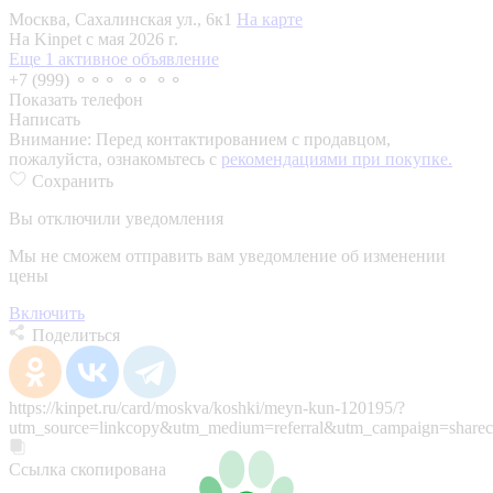
Москва, Сахалинская ул., 6к1
На карте
На Kinpet c мая 2026 г.
Еще 1 активное объявление
+7 (999) ⚬⚬⚬ ⚬⚬ ⚬⚬
Показать телефон
Написать
Внимание:
Перед контактированием с продавцом,
пожалуйста, ознакомьтесь с
рекомендациями при покупке.
Сохранить
Вы отключили уведомления
Мы не сможем отправить вам уведомление об изменении
цены
Включить
Поделиться
https://kinpet.ru/card/moskva/koshki/meyn-kun-120195/?
utm_source=linkcopy&utm_medium=referral&utm_campaign=sharec
Ссылка скопирована