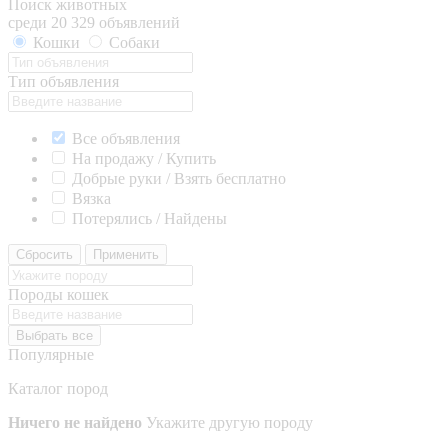
Поиск животных
среди 20 329 объявлений
Кошки
Собаки
Тип объявления
Все объявления
На продажу / Купить
Добрые руки / Взять бесплатно
Вязка
Потерялись / Найдены
Сбросить
Применить
Породы кошек
Выбрать все
Популярные
Каталог пород
Ничего не найдено
Укажите другую породу