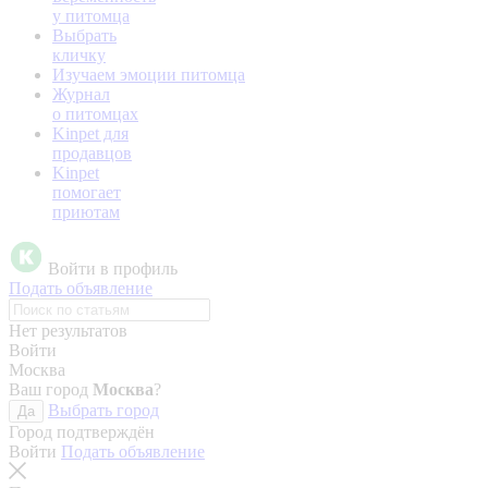
у питомца
Выбрать
кличку
Изучаем эмоции питомца
Журнал
о питомцах
Kinpet для
продавцов
Kinpet
помогает
приютам
Войти в профиль
Подать объявление
Нет результатов
Войти
Москва
Ваш город
Москва
?
Выбрать город
Да
Город подтверждён
Войти
Подать объявление