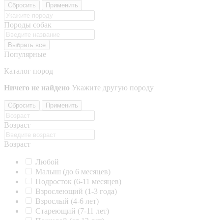
Сбросить
Применить
Породы собак
Выбрать все
Популярные
Каталог пород
Ничего не найдено
Укажите другую породу
Сбросить
Применить
Возраст
Возраст
Любой
Малыш (до 6 месяцев)
Подросток (6-11 месяцев)
Взрослеющий (1-3 года)
Взрослый (4-6 лет)
Стареющий (7-11 лет)