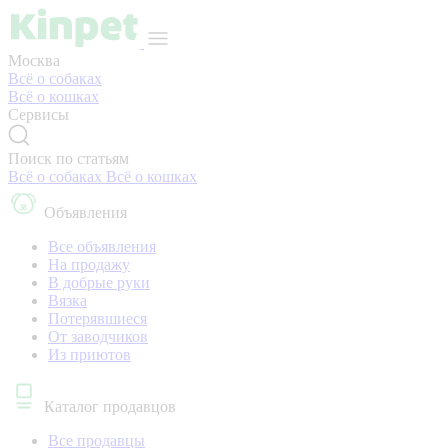
Москва
Всё о собаках
Всё о кошках
Сервисы
Поиск по статьям
Всё о собаках
Всё о кошках
Объявления
Все объявления
На продажу
В добрые руки
Вязка
Потерявшиеся
От заводчиков
Из приютов
Каталог продавцов
Все продавцы