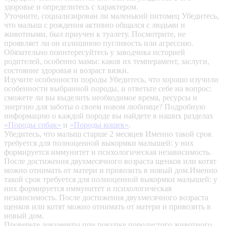
здоровье и определитесь с характером.
Уточните, социализирован ли маленький питомец
Убедитесь,
что малыш с рождения активно общался с людьми и
животными, был приучен к туалету. Посмотрите, не
проявляет ли он излишнюю пугливость или агрессию.
Обязательно поинтересуйтесь у заводчика историей
родителей, особенно мамы: каков их темперамент, заслуги,
состояние здоровья и возраст вязки.
Изучите особенности породы
Убедитесь, что хорошо изучили
особенности выбранной породы, и ответьте себе на вопрос:
сможете ли вы выделить необходимое время, ресурсы и
энергию для заботы о своем новом любимце? Подробную
информацию о каждой породе вы найдете в наших разделах
«Породы собак»
и
«Породы кошек»
.
Убедитесь, что малыш старше 2 месяцев
Именно такой срок
требуется для полноценной выкормки малышей: у них
формируется иммунитет и психологическая независимость.
После достижения двухмесячного возраста щенков или котят
можно отнимать от матери и привозить в новый дом.Именно
такой срок требуется для полноценной выкормки малышей: у
них формируется иммунитет и психологическая
независимость. После достижения двухмесячного возраста
щенков или котят можно отнимать от матери и привозить в
новый дом.
Проверьте документы при покупке породистого животного