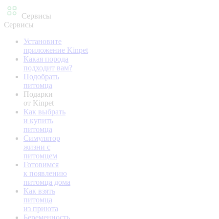
Сервисы
Сервисы
Установите
приложение Kinpet
Какая порода
подходит вам?
Подобрать
питомца
Подарки
от Kinpet
Как выбрать
и купить
питомца
Симулятор
жизни с
питомцем
Готовимся
к появлению
питомца дома
Как взять
питомца
из приюта
Беременность