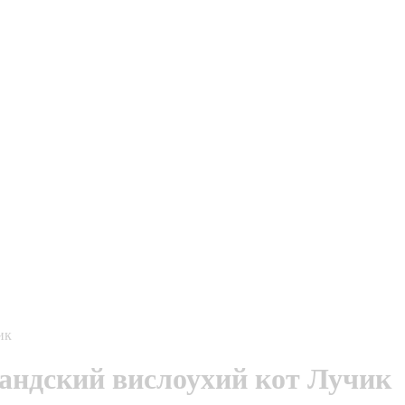
ик
андский вислоухий кот Лучик