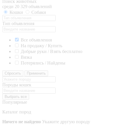
Поиск животных
среди 20 329 объявлений
Кошки
Собаки
Тип объявления
Все объявления
На продажу / Купить
Добрые руки / Взять бесплатно
Вязка
Потерялись / Найдены
Сбросить
Применить
Породы кошек
Выбрать все
Популярные
Каталог пород
Ничего не найдено
Укажите другую породу