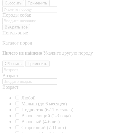
Сбросить
Применить
Породы собак
Выбрать все
Популярные
Каталог пород
Ничего не найдено
Укажите другую породу
Сбросить
Применить
Возраст
Возраст
Любой
Малыш (до 6 месяцев)
Подросток (6-11 месяцев)
Взрослеющий (1-3 года)
Взрослый (4-6 лет)
Стареющий (7-11 лет)