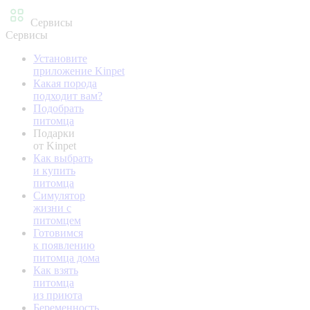
Сервисы
Сервисы
Установите
приложение Kinpet
Какая порода
подходит вам?
Подобрать
питомца
Подарки
от Kinpet
Как выбрать
и купить
питомца
Симулятор
жизни с
питомцем
Готовимся
к появлению
питомца дома
Как взять
питомца
из приюта
Беременность