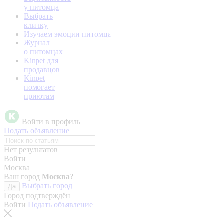
у питомца
Выбрать
кличку
Изучаем эмоции питомца
Журнал
о питомцах
Kinpet для
продавцов
Kinpet
помогает
приютам
Войти в профиль
Подать объявление
Нет результатов
Войти
Москва
Ваш город
Москва
?
Выбрать город
Да
Город подтверждён
Войти
Подать объявление