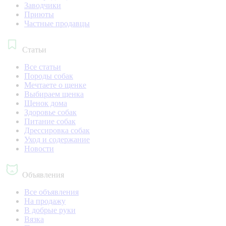
Заводчики
Приюты
Частные продавцы
Статьи
Все статьи
Породы собак
Мечтаете о щенке
Выбираем щенка
Щенок дома
Здоровье собак
Питание собак
Дрессировка собак
Уход и содержание
Новости
Объявления
Все объявления
На продажу
В добрые руки
Вязка