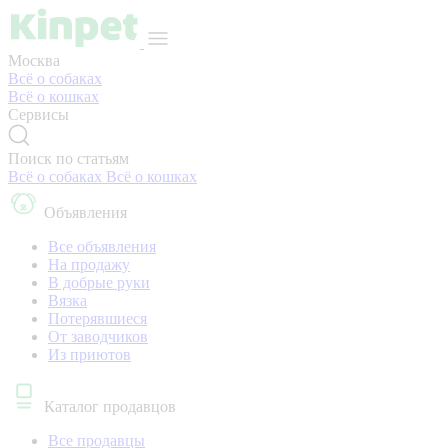
Москва
Всё о собаках
Всё о кошках
Сервисы
Поиск по статьям
Всё о собаках
Всё о кошках
Объявления
Все объявления
На продажу
В добрые руки
Вязка
Потерявшиеся
От заводчиков
Из приютов
Каталог продавцов
Все продавцы