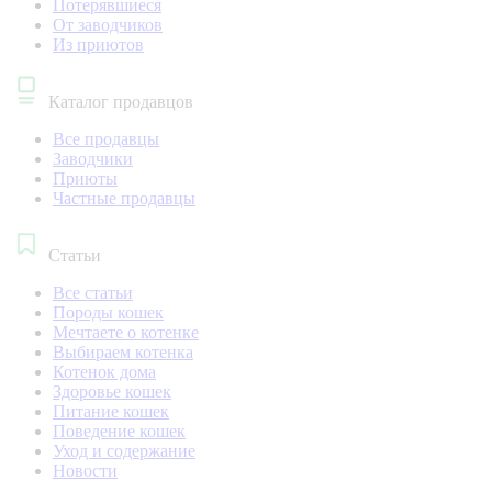
Потерявшиеся
От заводчиков
Из приютов
Каталог продавцов
Все продавцы
Заводчики
Приюты
Частные продавцы
Статьи
Все статьи
Породы кошек
Мечтаете о котенке
Выбираем котенка
Котенок дома
Здоровье кошек
Питание кошек
Поведение кошек
Уход и содержание
Новости