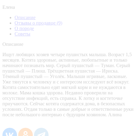
Елена
Описание
Отзывы о продавце
(9)
О породе
Советы
Описание
Ищут любящих хозяев четыре пушистых малыша. Возраст 1,5
месяцев. Котята здоровые, активные, любопытные и только
начинают познавать мир. Серый пушистый — Туман. Серый
пушистый — Плюш. Трёхцветная пушистая — Ириска.
Тёмный пушистый — Уголёк. Малыши игривые, ласковые.
Уже тянутся к человеку и с интересом исследуют всё вокруг.
Котята самостоятельно едят мягкий корм и не нуждаются в
молоке. Мама кошка здорова. Недавно проверили на
отсутствие инфекций, есть справка. К лотку и когтеточке
приучаются. Сейчас котята содержатся дома, в безопасных
условиях. Отдам только в самые добрые и ответственные руки
после небольшого интервью с будущим хозяином. Алина