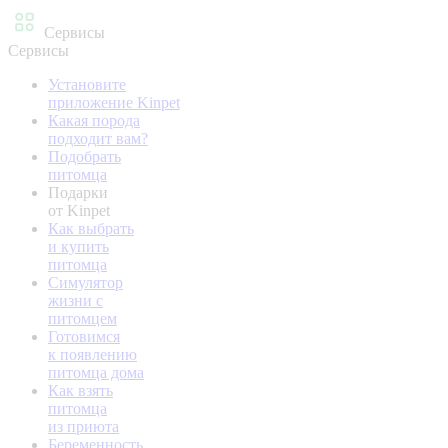
Сервисы
Сервисы
Установите
приложение Kinpet
Какая порода
подходит вам?
Подобрать
питомца
Подарки
от Kinpet
Как выбрать
и купить
питомца
Симулятор
жизни с
питомцем
Готовимся
к появлению
питомца дома
Как взять
питомца
из приюта
Беременность