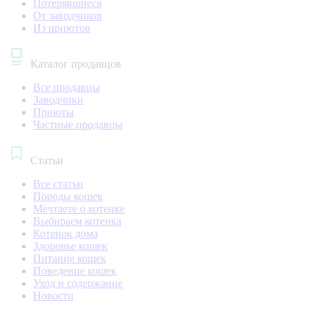
Потерявшиеся
От заводчиков
Из приютов
Каталог продавцов
Все продавцы
Заводчики
Приюты
Частные продавцы
Статьи
Все статьи
Породы кошек
Мечтаете о котенке
Выбираем котенка
Котенок дома
Здоровье кошек
Питание кошек
Поведение кошек
Уход и содержание
Новости