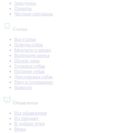
Заводчики
Приюты
Частные продавцы
Статьи
Все статьи
Породы собак
Мечтаете о щенке
Выбираем щенка
Щенок дома
Здоровье собак
Питание собак
Дрессировка собак
Уход и содержание
Новости
Объявления
Все объявления
На продажу
В добрые руки
Вязка