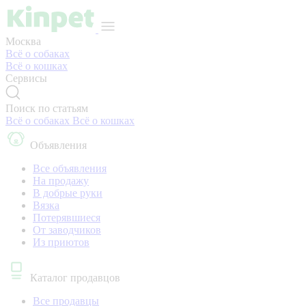
Москва
Всё о собаках
Всё о кошках
Сервисы
Поиск по статьям
Всё о собаках
Всё о кошках
Объявления
Все объявления
На продажу
В добрые руки
Вязка
Потерявшиеся
От заводчиков
Из приютов
Каталог продавцов
Все продавцы