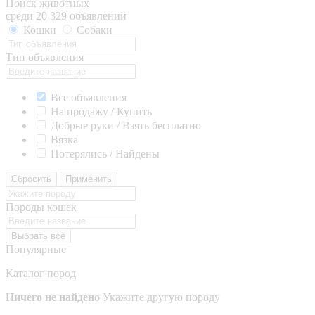
Поиск животных
среди 20 329 объявлений
Кошки
Собаки
Тип объявления
Все объявления
На продажу / Купить
Добрые руки / Взять бесплатно
Вязка
Потерялись / Найдены
Сбросить
Применить
Породы кошек
Выбрать все
Популярные
Каталог пород
Ничего не найдено
Укажите другую породу