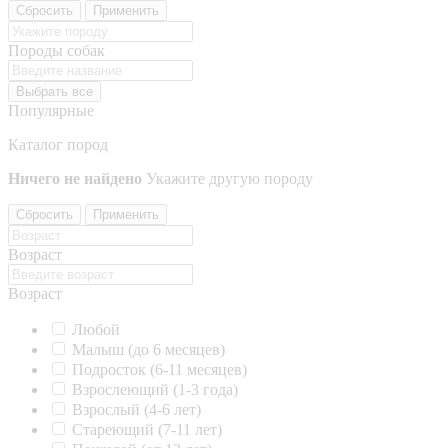
Сбросить
Применить
Породы собак
Выбрать все
Популярные
Каталог пород
Ничего не найдено
Укажите другую породу
Сбросить
Применить
Возраст
Возраст
Любой
Малыш (до 6 месяцев)
Подросток (6-11 месяцев)
Взрослеющий (1-3 года)
Взрослый (4-6 лет)
Стареющий (7-11 лет)