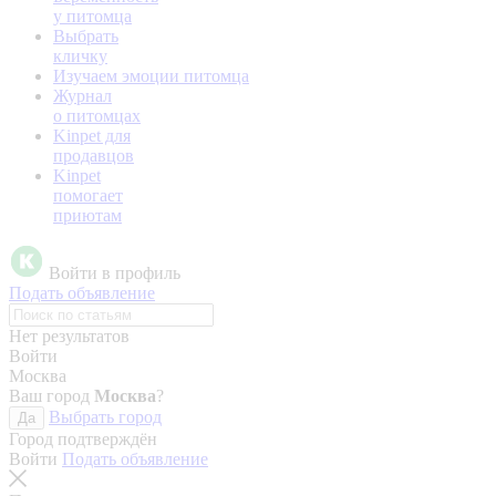
у питомца
Выбрать
кличку
Изучаем эмоции питомца
Журнал
о питомцах
Kinpet для
продавцов
Kinpet
помогает
приютам
Войти в профиль
Подать объявление
Нет результатов
Войти
Москва
Ваш город
Москва
?
Выбрать город
Да
Город подтверждён
Войти
Подать объявление