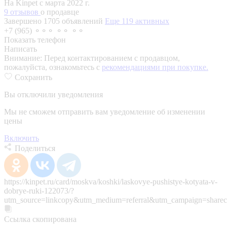
На Kinpet c марта 2022 г.
9 отзывов
о продавце
Завершено 1705 объявлений
Еще 119 активных
+7 (965) ⚬⚬⚬ ⚬⚬ ⚬⚬
Показать телефон
Написать
Внимание:
Перед контактированием с продавцом,
пожалуйста, ознакомьтесь с
рекомендациями при покупке.
Сохранить
Вы отключили уведомления
Мы не сможем отправить вам уведомление об изменении
цены
Включить
Поделиться
https://kinpet.ru/card/moskva/koshki/laskovye-pushistye-kotyata-v-
dobrye-ruki-122073/?
utm_source=linkcopy&utm_medium=referral&utm_campaign=sharec
Ссылка скопирована