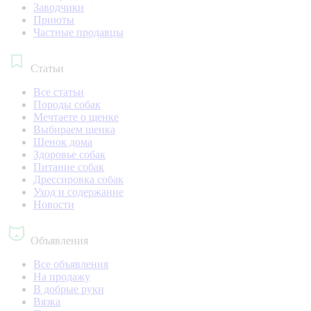
Заводчики
Приюты
Частные продавцы
Статьи
Все статьи
Породы собак
Мечтаете о щенке
Выбираем щенка
Щенок дома
Здоровье собак
Питание собак
Дрессировка собак
Уход и содержание
Новости
Объявления
Все объявления
На продажу
В добрые руки
Вязка