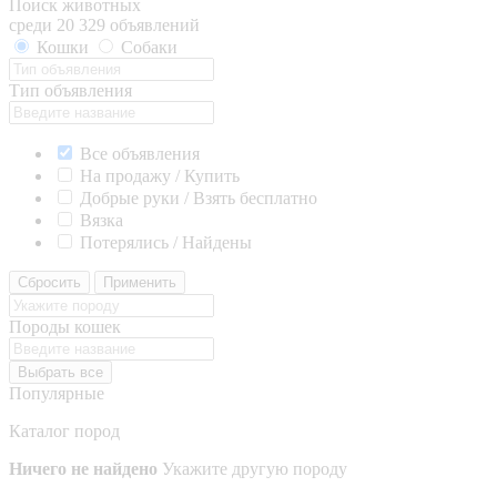
Поиск животных
среди 20 329 объявлений
Кошки
Собаки
Тип объявления
Все объявления
На продажу / Купить
Добрые руки / Взять бесплатно
Вязка
Потерялись / Найдены
Сбросить
Применить
Породы кошек
Выбрать все
Популярные
Каталог пород
Ничего не найдено
Укажите другую породу