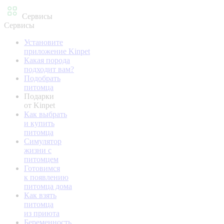
Сервисы
Сервисы
Установите
приложение Kinpet
Какая порода
подходит вам?
Подобрать
питомца
Подарки
от Kinpet
Как выбрать
и купить
питомца
Симулятор
жизни с
питомцем
Готовимся
к появлению
питомца дома
Как взять
питомца
из приюта
Беременность