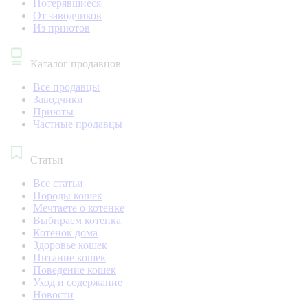
Потерявшиеся
От заводчиков
Из приютов
Каталог продавцов
Все продавцы
Заводчики
Приюты
Частные продавцы
Статьи
Все статьи
Породы кошек
Мечтаете о котенке
Выбираем котенка
Котенок дома
Здоровье кошек
Питание кошек
Поведение кошек
Уход и содержание
Новости