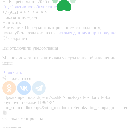
На Kinpet c марта 2025 г.
Еще 1 активное объявление
+7 (912) ⚬⚬⚬ ⚬⚬ ⚬⚬
Показать телефон
Написать
Внимание:
Перед контактированием с продавцом,
пожалуйста, ознакомьтесь с
рекомендациями при покупке.
Сохранить
Вы отключили уведомления
Мы не сможем отправить вам уведомление об изменении
цены
Включить
Поделиться
https://kinpet.ru/card/perm/koshki/sibirskaya-koshka-v-kolor-
poyntovom-okrase-119643/?
utm_source=linkcopy&utm_medium=referral&utm_campaign=sharec
Ссылка скопирована