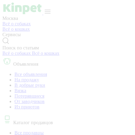
Москва
Всё о собаках
Всё о кошках
Сервисы
Поиск по статьям
Всё о собаках
Всё о кошках
Объявления
Все объявления
На продажу
В добрые руки
Вязка
Потерявшиеся
От заводчиков
Из приютов
Каталог продавцов
Все продавцы