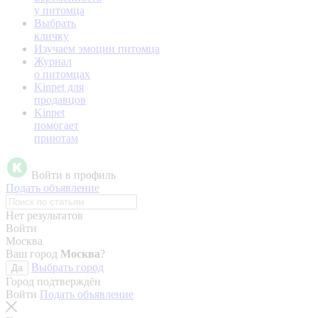
у питомца
Выбрать
кличку
Изучаем эмоции питомца
Журнал
о питомцах
Kinpet для
продавцов
Kinpet
помогает
приютам
Войти в профиль
Подать объявление
Нет результатов
Войти
Москва
Ваш город
Москва
?
Выбрать город
Да
Город подтверждён
Войти
Подать объявление