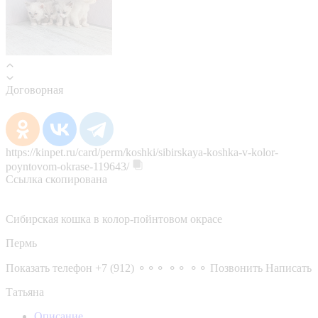
Договорная
https://kinpet.ru/card/perm/koshki/sibirskaya-koshka-v-kolor-
poyntovom-okrase-119643/
Ссылка скопирована
Сибирская кошка в колор-пойнтовом окрасе
Пермь
Показать телефон
+7 (912) ⚬⚬⚬ ⚬⚬ ⚬⚬
Позвонить
Написать
Татьяна
Описание