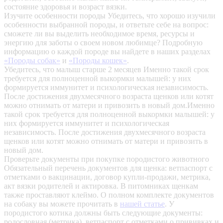
состояние здоровья и возраст вязки.
Изучите особенности породы
Убедитесь, что хорошо изучили
особенности выбранной породы, и ответьте себе на вопрос:
сможете ли вы выделить необходимое время, ресурсы и
энергию для заботы о своем новом любимце? Подробную
информацию о каждой породе вы найдете в наших разделах
«Породы собак»
и
«Породы кошек»
.
Убедитесь, что малыш старше 2 месяцев
Именно такой срок
требуется для полноценной выкормки малышей: у них
формируется иммунитет и психологическая независимость.
После достижения двухмесячного возраста щенков или котят
можно отнимать от матери и привозить в новый дом.Именно
такой срок требуется для полноценной выкормки малышей: у
них формируется иммунитет и психологическая
независимость. После достижения двухмесячного возраста
щенков или котят можно отнимать от матери и привозить в
новый дом.
Проверьте документы при покупке породистого животного
Обязательный перечень документов для щенка: ветпаспорт с
отметками о вакцинации, договор купли-продажи, метрика,
акт вязки родителей и актировка. В питомниках щенкам
также проставляют клеймо. О полном комплекте документов
на собаку вы можете прочитать в
нашей статье
.
У
породистого котика должны быть следующие документы:
родословная (метрика), ветпаспорт с отметками о прививках и