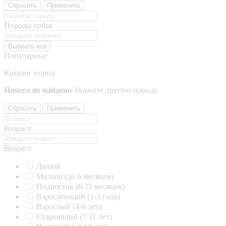
Сбросить
Применить
Породы собак
Выбрать все
Популярные
Каталог пород
Ничего не найдено
Укажите другую породу
Сбросить
Применить
Возраст
Возраст
Любой
Малыш (до 6 месяцев)
Подросток (6-11 месяцев)
Взрослеющий (1-3 года)
Взрослый (4-6 лет)
Стареющий (7-11 лет)