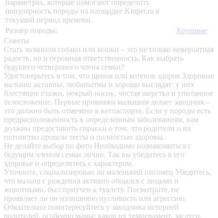
параметрах, которые помогают определить
популярность породы на площадке Kinpet.ru в
текущий период времени.
Размер породы:
Крупные
Советы
Стать хозяином собаки или кошки – это не только невероятная
радость, но и огромная ответственность. Как выбрать
будущего четвероного члена семьи?
Удостоверьтесь в том, что щенок или котенок здоров
Здоровые
малыши активны, любопытны и хорошо выглядят: у них
блестящие глазки, мокрый носик, чистая шерстка и упитанное
телосложение. Первые прививки малышам делает заводчик –
это должно быть отмечено в ветпаспорте. Если у породы есть
предрасположенность к определенным заболеваниям, вам
должны предоставить справки о том, что родители и их
потомство прошли тесты и полностью здоровы.
Не делайте выбор по фото
Необходимо познакомиться с
будущим членом семьи лично. Так вы убедитесь в его
здоровье и определитесь с характером.
Уточните, социализирован ли маленький питомец
Убедитесь,
что малыш с рождения активно общался с людьми и
животными, был приучен к туалету. Посмотрите, не
проявляет ли он излишнюю пугливость или агрессию.
Обязательно поинтересуйтесь у заводчика историей
родителей, особенно мамы: каков их темперамент, заслуги,