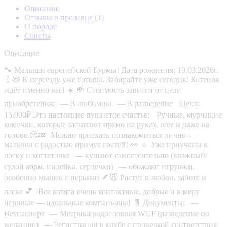
Описание
Отзывы о продавце
(1)
О породе
Советы
Описание
🐾 Малыши европейской Бурмы! Дата рождения: 19.03.2026г.
🍼😻 К переезду уже готовы. Забирайте уже сегодня! Котенок
ждёт именно вас! ☀️ 💸 Стоимость зависит от цели
приобретения: — В любимцы — В разведение Цена:
15.000₽ Это настоящее пушистое счастье: Ручные, мурчащие
комочки, которые засыпают прямо на руках, шее и даже на
голове 🥹💤 Можно приехать познакомиться лично —
малыши с радостью примут гостей! 👀 🔹 Уже приучены к
лотку и когтеточке — кушают самостоятельно (влажный/
сухой корм, индейка, сердечки) — обожают игрушки,
особенно мышек с перьями 🪶🐭 Растут в любви, заботе и
ласке 💕 Все котята очень контактные, добрые и в меру
игривые — идеальные компаньоны! 📄 Документы: —
Ветпаспорт — Метрика/родословная WCF (разведение по
желанию) — Регистрация в клубе с проверкой соответствия