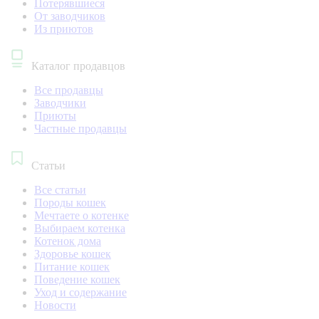
Потерявшиеся
От заводчиков
Из приютов
Каталог продавцов
Все продавцы
Заводчики
Приюты
Частные продавцы
Статьи
Все статьи
Породы кошек
Мечтаете о котенке
Выбираем котенка
Котенок дома
Здоровье кошек
Питание кошек
Поведение кошек
Уход и содержание
Новости