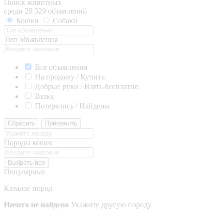
Поиск животных
среди 20 329 объявлений
Кошки
Собаки
Тип объявления
Все объявления
На продажу / Купить
Добрые руки / Взять бесплатно
Вязка
Потерялись / Найдены
Сбросить
Применить
Породы кошек
Выбрать все
Популярные
Каталог пород
Ничего не найдено
Укажите другую породу