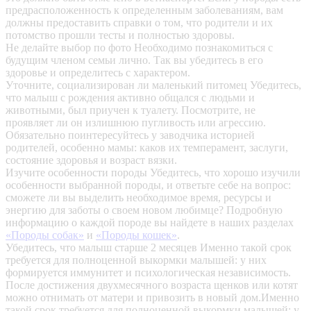
предрасположенность к определенным заболеваниям, вам
должны предоставить справки о том, что родители и их
потомство прошли тесты и полностью здоровы.
Не делайте выбор по фото
Необходимо познакомиться с
будущим членом семьи лично. Так вы убедитесь в его
здоровье и определитесь с характером.
Уточните, социализирован ли маленький питомец
Убедитесь,
что малыш с рождения активно общался с людьми и
животными, был приучен к туалету. Посмотрите, не
проявляет ли он излишнюю пугливость или агрессию.
Обязательно поинтересуйтесь у заводчика историей
родителей, особенно мамы: каков их темперамент, заслуги,
состояние здоровья и возраст вязки.
Изучите особенности породы
Убедитесь, что хорошо изучили
особенности выбранной породы, и ответьте себе на вопрос:
сможете ли вы выделить необходимое время, ресурсы и
энергию для заботы о своем новом любимце? Подробную
информацию о каждой породе вы найдете в наших разделах
«Породы собак»
и
«Породы кошек»
.
Убедитесь, что малыш старше 2 месяцев
Именно такой срок
требуется для полноценной выкормки малышей: у них
формируется иммунитет и психологическая независимость.
После достижения двухмесячного возраста щенков или котят
можно отнимать от матери и привозить в новый дом.Именно
такой срок требуется для полноценной выкормки малышей: у