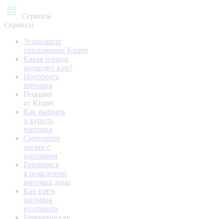
Сервисы
Сервисы
Установите
приложение Kinpet
Какая порода
подходит вам?
Подобрать
питомца
Подарки
от Kinpet
Как выбрать
и купить
питомца
Симулятор
жизни с
питомцем
Готовимся
к появлению
питомца дома
Как взять
питомца
из приюта
Беременность