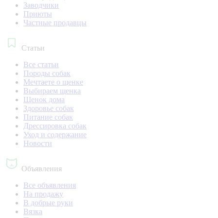
Заводчики
Приюты
Частные продавцы
Статьи
Все статьи
Породы собак
Мечтаете о щенке
Выбираем щенка
Щенок дома
Здоровье собак
Питание собак
Дрессировка собак
Уход и содержание
Новости
Объявления
Все объявления
На продажу
В добрые руки
Вязка