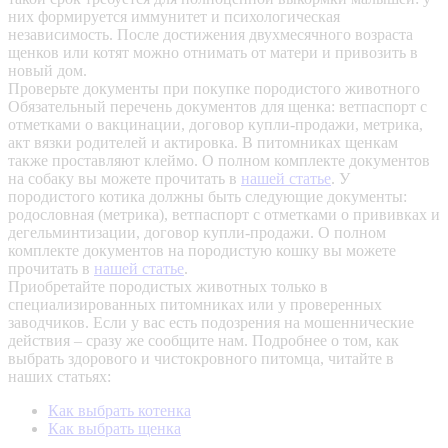
них формируется иммунитет и психологическая
независимость. После достижения двухмесячного возраста
щенков или котят можно отнимать от матери и привозить в
новый дом.
Проверьте документы при покупке породистого животного
Обязательный перечень документов для щенка: ветпаспорт с
отметками о вакцинации, договор купли-продажи, метрика,
акт вязки родителей и актировка. В питомниках щенкам
также проставляют клеймо. О полном комплекте документов
на собаку вы можете прочитать в
нашей статье
.
У
породистого котика должны быть следующие документы:
родословная (метрика), ветпаспорт с отметками о прививках и
дегельминтизации, договор купли-продажи. О полном
комплекте документов на породистую кошку вы можете
прочитать в
нашей статье
.
Приобретайте породистых животных только в
специализированных питомниках или у проверенных
заводчиков. Если у вас есть подозрения на мошеннические
действия – сразу же сообщите нам.
Подробнее о том, как
выбрать здорового и чистокровного питомца, читайте в
наших статьях:
Как выбрать котенка
Как выбрать щенка