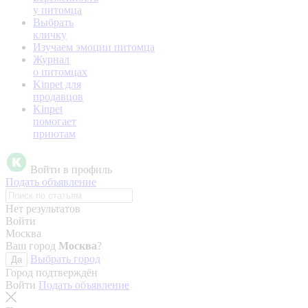
у питомца
Выбрать
кличку
Изучаем эмоции питомца
Журнал
о питомцах
Kinpet для
продавцов
Kinpet
помогает
приютам
Войти в профиль
Подать объявление
Нет результатов
Войти
Москва
Ваш город
Москва
?
Выбрать город
Да
Город подтверждён
Войти
Подать объявление