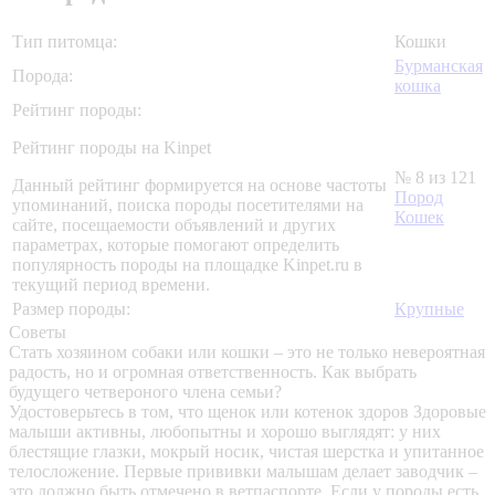
Тип питомца:
Кошки
Бурманская
Порода:
кошка
Рейтинг породы:
Рейтинг породы на Kinpet
№ 8 из 121
Данный рейтинг формируется на основе частоты
Пород
упоминаний, поиска породы посетителями на
Кошек
сайте, посещаемости объявлений и других
параметрах, которые помогают определить
популярность породы на площадке Kinpet.ru в
текущий период времени.
Размер породы:
Крупные
Советы
Стать хозяином собаки или кошки – это не только невероятная
радость, но и огромная ответственность. Как выбрать
будущего четвероного члена семьи?
Удостоверьтесь в том, что щенок или котенок здоров
Здоровые
малыши активны, любопытны и хорошо выглядят: у них
блестящие глазки, мокрый носик, чистая шерстка и упитанное
телосложение. Первые прививки малышам делает заводчик –
это должно быть отмечено в ветпаспорте. Если у породы есть