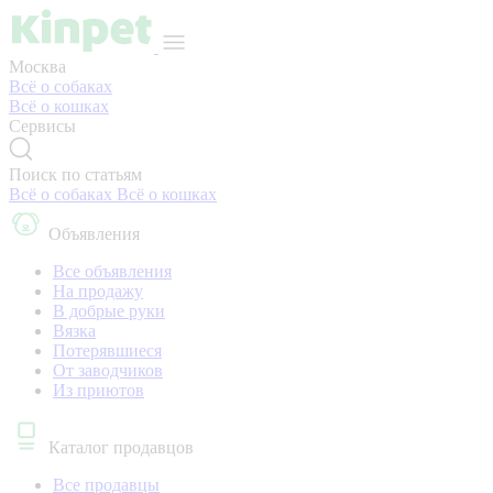
Москва
Всё о собаках
Всё о кошках
Сервисы
Поиск по статьям
Всё о собаках
Всё о кошках
Объявления
Все объявления
На продажу
В добрые руки
Вязка
Потерявшиеся
От заводчиков
Из приютов
Каталог продавцов
Все продавцы