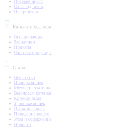
Потерявшиеся
От заводчиков
Из приютов
Каталог продавцов
Все продавцы
Заводчики
Приюты
Частные продавцы
Статьи
Все статьи
Породы кошек
Мечтаете о котенке
Выбираем котенка
Котенок дома
Здоровье кошек
Питание кошек
Поведение кошек
Уход и содержание
Новости