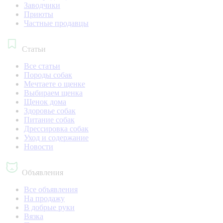
Заводчики
Приюты
Частные продавцы
Статьи
Все статьи
Породы собак
Мечтаете о щенке
Выбираем щенка
Щенок дома
Здоровье собак
Питание собак
Дрессировка собак
Уход и содержание
Новости
Объявления
Все объявления
На продажу
В добрые руки
Вязка