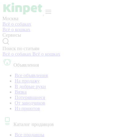
Москва
Всё о собаках
Всё о кошках
Сервисы
Поиск по статьям
Всё о собаках
Всё о кошках
Объявления
Все объявления
На продажу
В добрые руки
Вязка
Потерявшиеся
От заводчиков
Из приютов
Каталог продавцов
Все продавцы