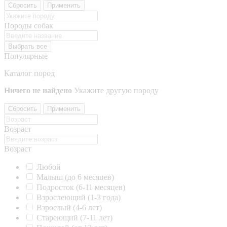
Сбросить
Применить
Породы собак
Выбрать все
Популярные
Каталог пород
Ничего не найдено
Укажите другую породу
Сбросить
Применить
Возраст
Возраст
Любой
Малыш (до 6 месяцев)
Подросток (6-11 месяцев)
Взрослеющий (1-3 года)
Взрослый (4-6 лет)
Стареющий (7-11 лет)