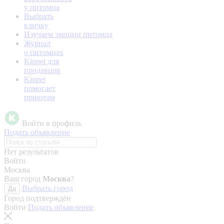
у питомца
Выбрать
кличку
Изучаем эмоции питомца
Журнал
о питомцах
Kinpet для
продавцов
Kinpet
помогает
приютам
Войти в профиль
Подать объявление
Нет результатов
Войти
Москва
Ваш город
Москва
?
Выбрать город
Да
Город подтверждён
Войти
Подать объявление