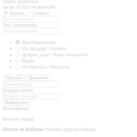
Поиск животных
среди 20 329 объявлений
Кошки
Собаки
Тип объявления
Все объявления
На продажу / Купить
Добрые руки / Взять бесплатно
Вязка
Потерялись / Найдены
Сбросить
Применить
Породы кошек
Выбрать все
Популярные
Каталог пород
Ничего не найдено
Укажите другую породу