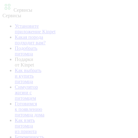
Сервисы
Сервисы
Установите
приложение Kinpet
Какая порода
подходит вам?
Подобрать
питомца
Подарки
от Kinpet
Как выбрать
и купить
питомца
Симулятор
жизни с
питомцем
Готовимся
к появлению
питомца дома
Как взять
питомца
из приюта
Беременность