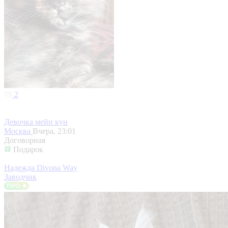
2
Девочка мейн кун
Москва
Вчера, 23:01
Договорная
Подарок
Надежда Divona Way
Заводчик