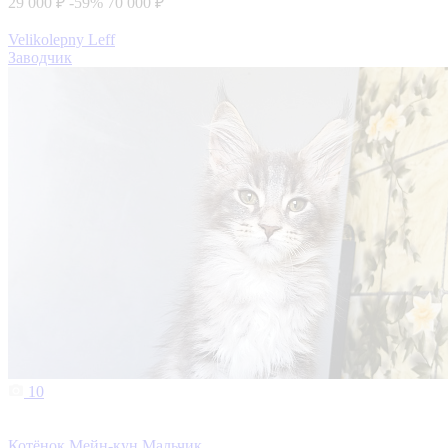
29 000 ₽
-59%
70 000 ₽
Velikolepny Leff
Заводчик
10
Котёнок Мейн-кун Мальчик