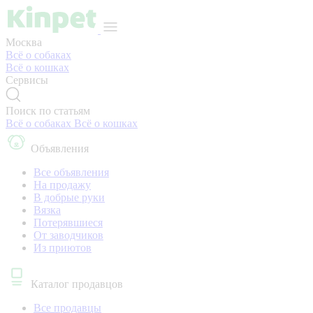
Москва
Всё о собаках
Всё о кошках
Сервисы
Поиск по статьям
Всё о собаках
Всё о кошках
Объявления
Все объявления
На продажу
В добрые руки
Вязка
Потерявшиеся
От заводчиков
Из приютов
Каталог продавцов
Все продавцы