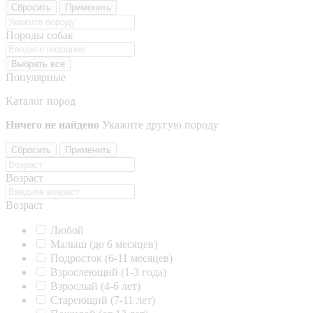
Сбросить
Применить
Породы собак
Выбрать все
Популярные
Каталог пород
Ничего не найдено
Укажите другую породу
Сбросить
Применить
Возраст
Возраст
Любой
Малыш (до 6 месяцев)
Подросток (6-11 месяцев)
Взрослеющий (1-3 года)
Взрослый (4-6 лет)
Стареющий (7-11 лет)