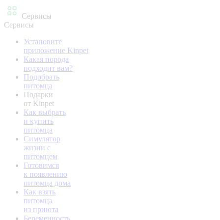
Сервисы
Сервисы
Установите
приложение Kinpet
Какая порода
подходит вам?
Подобрать
питомца
Подарки
от Kinpet
Как выбрать
и купить
питомца
Симулятор
жизни с
питомцем
Готовимся
к появлению
питомца дома
Как взять
питомца
из приюта
Беременность