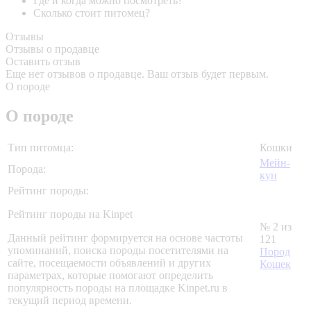
Где и когда можно посмотреть?
Сколько стоит питомец?
Отзывы
Отзывы о продавце
Оставить отзыв
Еще нет отзывов о продавце. Ваш отзыв будет первым.
О породе
О породе
Тип питомца:
Кошки
Мейн-
Порода:
кун
Рейтинг породы:
Рейтинг породы на Kinpet
№ 2 из
Данный рейтинг формируется на основе частоты
121
упоминаний, поиска породы посетителями на
Пород
сайте, посещаемости объявлений и других
Кошек
параметрах, которые помогают определить
популярность породы на площадке Kinpet.ru в
текущий период времени.