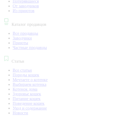
Потерявшиеся
От заводчиков
Из приютов
Каталог продавцов
Все продавцы
Заводчики
Приюты
Частные продавцы
Статьи
Все статьи
Породы кошек
Мечтаете о котенке
Выбираем котенка
Котенок дома
Здоровье кошек
Питание кошек
Поведение кошек
Уход и содержание
Новости