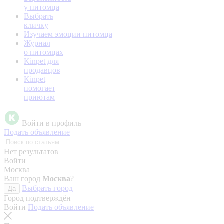
у питомца
Выбрать
кличку
Изучаем эмоции питомца
Журнал
о питомцах
Kinpet для
продавцов
Kinpet
помогает
приютам
Войти в профиль
Подать объявление
Нет результатов
Войти
Москва
Ваш город
Москва
?
Выбрать город
Да
Город подтверждён
Войти
Подать объявление