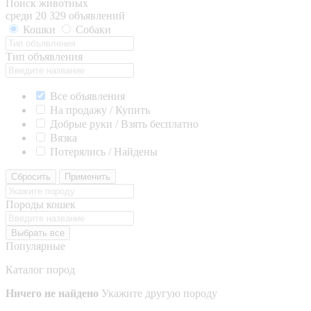
Поиск животных
среди 20 329 объявлений
Кошки
Собаки
Тип объявления
Все объявления
На продажу / Купить
Добрые руки / Взять бесплатно
Вязка
Потерялись / Найдены
Сбросить
Применить
Породы кошек
Выбрать все
Популярные
Каталог пород
Ничего не найдено
Укажите другую породу