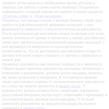
сможете ли вы выделить необходимое время, ресурсы и
энергию для заботы о своем новом любимце? Подробную
информацию о каждой породе вы найдете в наших разделах
«Породы собак»
и
«Породы кошек»
.
Убедитесь, что малыш старше 2 месяцев
Именно такой срок
требуется для полноценной выкормки малышей: у них
формируется иммунитет и психологическая независимость.
После достижения двухмесячного возраста щенков или котят
можно отнимать от матери и привозить в новый дом.Именно
такой срок требуется для полноценной выкормки малышей: у
них формируется иммунитет и психологическая
независимость. После достижения двухмесячного возраста
щенков или котят можно отнимать от матери и привозить в
новый дом.
Проверьте документы при покупке породистого животного
Обязательный перечень документов для щенка: ветпаспорт с
отметками о вакцинации, договор купли-продажи, метрика,
акт вязки родителей и актировка. В питомниках щенкам
также проставляют клеймо. О полном комплекте документов
на собаку вы можете прочитать в
нашей статье
.
У
породистого котика должны быть следующие документы:
родословная (метрика), ветпаспорт с отметками о прививках и
дегельминтизации, договор купли-продажи. О полном
комплекте документов на породистую кошку вы можете
прочитать в
нашей статье
.