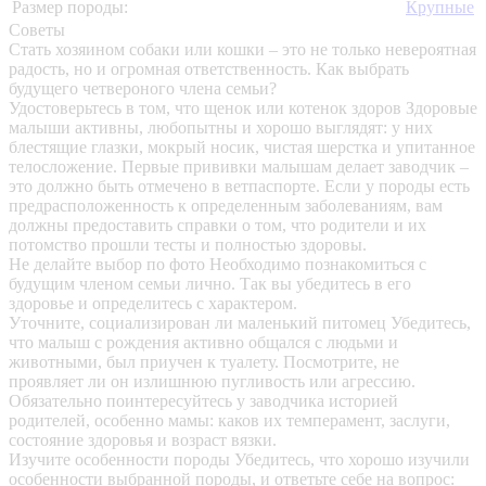
Размер породы:
Крупные
Советы
Стать хозяином собаки или кошки – это не только невероятная
радость, но и огромная ответственность. Как выбрать
будущего четвероного члена семьи?
Удостоверьтесь в том, что щенок или котенок здоров
Здоровые
малыши активны, любопытны и хорошо выглядят: у них
блестящие глазки, мокрый носик, чистая шерстка и упитанное
телосложение. Первые прививки малышам делает заводчик –
это должно быть отмечено в ветпаспорте. Если у породы есть
предрасположенность к определенным заболеваниям, вам
должны предоставить справки о том, что родители и их
потомство прошли тесты и полностью здоровы.
Не делайте выбор по фото
Необходимо познакомиться с
будущим членом семьи лично. Так вы убедитесь в его
здоровье и определитесь с характером.
Уточните, социализирован ли маленький питомец
Убедитесь,
что малыш с рождения активно общался с людьми и
животными, был приучен к туалету. Посмотрите, не
проявляет ли он излишнюю пугливость или агрессию.
Обязательно поинтересуйтесь у заводчика историей
родителей, особенно мамы: каков их темперамент, заслуги,
состояние здоровья и возраст вязки.
Изучите особенности породы
Убедитесь, что хорошо изучили
особенности выбранной породы, и ответьте себе на вопрос: