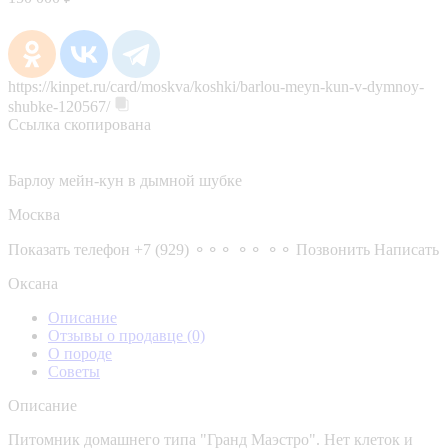
https://kinpet.ru/card/moskva/koshki/barlou-meyn-kun-v-dymnoy-
shubke-120567/
Ссылка скопирована
Барлоу мейн-кун в дымной шубке
Москва
Показать телефон
+7 (929) ⚬⚬⚬ ⚬⚬ ⚬⚬
Позвонить
Написать
Оксана
Описание
Отзывы о продавце
(0)
О породе
Советы
Описание
Питомник домашнего типа "Гранд Маэстро". Нет клеток и