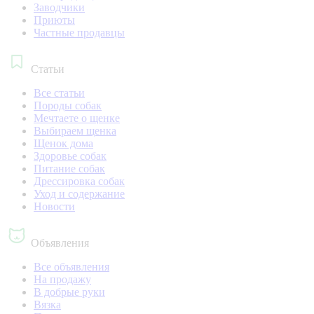
Заводчики
Приюты
Частные продавцы
Статьи
Все статьи
Породы собак
Мечтаете о щенке
Выбираем щенка
Щенок дома
Здоровье собак
Питание собак
Дрессировка собак
Уход и содержание
Новости
Объявления
Все объявления
На продажу
В добрые руки
Вязка