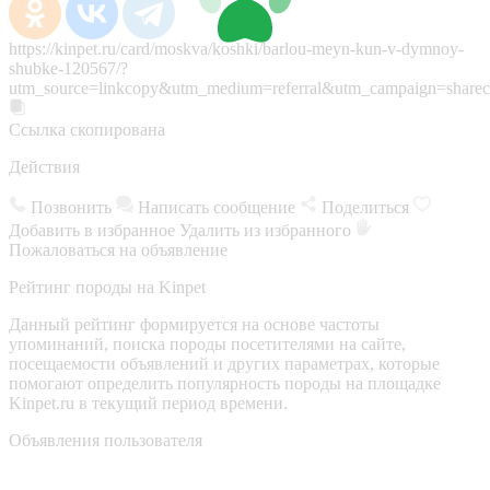
https://kinpet.ru/card/moskva/koshki/barlou-meyn-kun-v-dymnoy-
shubke-120567/?
utm_source=linkcopy&utm_medium=referral&utm_campaign=sharec
Ссылка скопирована
Действия
Позвонить
Написать сообщение
Поделиться
Добавить в избранное
Удалить из избранного
Пожаловаться на объявление
Рейтинг породы на Kinpet
Данный рейтинг формируется на основе частоты
упоминаний, поиска породы посетителями на сайте,
посещаемости объявлений и других параметрах, которые
помогают определить популярность породы на площадке
Kinpet.ru в текущий период времени.
Объявления пользователя