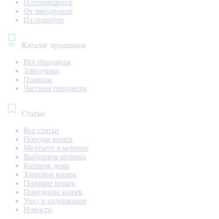
Потерявшиеся
От заводчиков
Из приютов
Каталог продавцов
Все продавцы
Заводчики
Приюты
Частные продавцы
Статьи
Все статьи
Породы кошек
Мечтаете о котенке
Выбираем котенка
Котенок дома
Здоровье кошек
Питание кошек
Поведение кошек
Уход и содержание
Новости