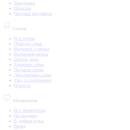
Заводчики
Приюты
Частные продавцы
Статьи
Все статьи
Породы собак
Мечтаете о щенке
Выбираем щенка
Щенок дома
Здоровье собак
Питание собак
Дрессировка собак
Уход и содержание
Новости
Объявления
Все объявления
На продажу
В добрые руки
Вязка