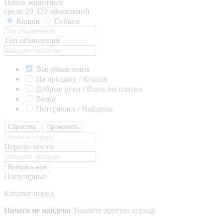
Поиск животных
среди 20 329 объявлений
Кошки
Собаки
Тип объявления
Все объявления
На продажу / Купить
Добрые руки / Взять бесплатно
Вязка
Потерялись / Найдены
Сбросить
Применить
Породы кошек
Выбрать все
Популярные
Каталог пород
Ничего не найдено
Укажите другую породу