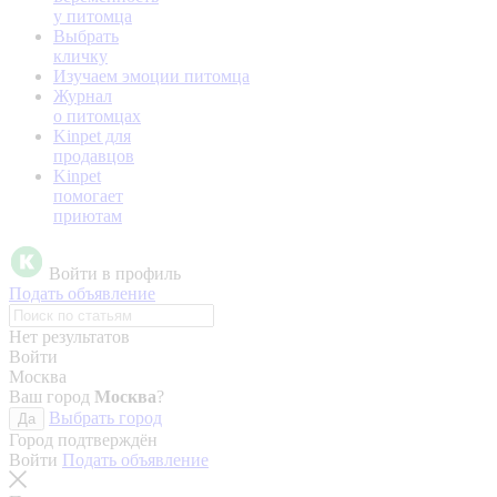
у питомца
Выбрать
кличку
Изучаем эмоции питомца
Журнал
о питомцах
Kinpet для
продавцов
Kinpet
помогает
приютам
Войти в профиль
Подать объявление
Нет результатов
Войти
Москва
Ваш город
Москва
?
Выбрать город
Да
Город подтверждён
Войти
Подать объявление