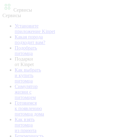
Сервисы
Сервисы
Установите
приложение Kinpet
Какая порода
подходит вам?
Подобрать
питомца
Подарки
от Kinpet
Как выбрать
и купить
питомца
Симулятор
жизни с
питомцем
Готовимся
к появлению
питомца дома
Как взять
питомца
из приюта
Беременность