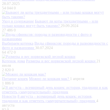
28.07.2025
54 044
0
Уход и содержание
Бывают ли коты трехцветными – или
только кошки могут быть такими?
29.09.2024
27 486
0
Выбираем котенка
Виды сфинксов: породы и разновидности с
фото и названиями
30.07.2024
64 472
0
Котенок дома
Размеры и вес норвежской лесной кошки
21
июля
2 820
0
Питание кошек
Можно ли кошкам мак?
1 апреля
1 886
0
Новости
8 августа – всемирный день кошек: история,
традиции и как отметить «замуррчательный» праздник
4
августа
92
0