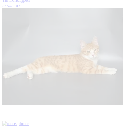
Timiroffbigpets
Заводчик