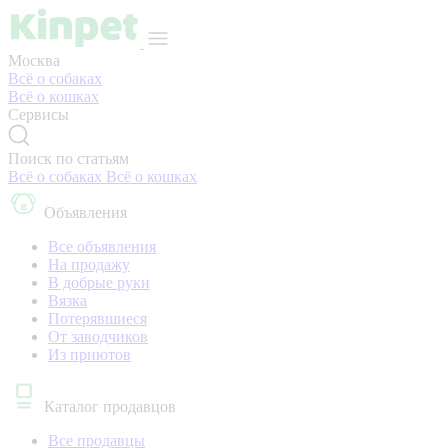
Москва
Всё о собаках
Всё о кошках
Сервисы
Поиск по статьям
Всё о собаках
Всё о кошках
Объявления
Все объявления
На продажу
В добрые руки
Вязка
Потерявшиеся
От заводчиков
Из приютов
Каталог продавцов
Все продавцы