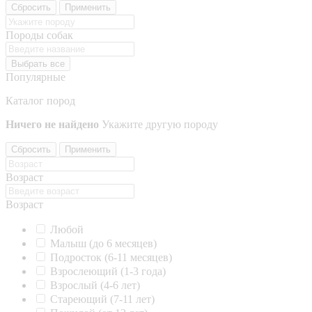
Сбросить
Применить
Породы собак
Выбрать все
Популярные
Каталог пород
Ничего не найдено
Укажите другую породу
Сбросить
Применить
Возраст
Возраст
Любой
Малыш (до 6 месяцев)
Подросток (6-11 месяцев)
Взрослеющий (1-3 года)
Взрослый (4-6 лет)
Стареющий (7-11 лет)