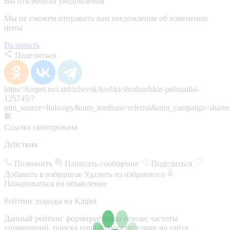
Вы отключили уведомления
Мы не сможем отправить вам уведомление об изменении
цены
Включить
Поделиться
https://kinpet.ru/card/izhevsk/koshki/shotlandskie-polosatiki-
125745/?
utm_source=linkcopy&utm_medium=referral&utm_campaign=sharec
Ссылка скопирована
Действия
Позвонить
Написать сообщение
Поделиться
Добавить в избранное
Удалить из избранного
Пожаловаться на объявление
Рейтинг породы на Kinpet
Данный рейтинг формируется на основе частоты
упоминаний, поиска породы посетителями на сайте,