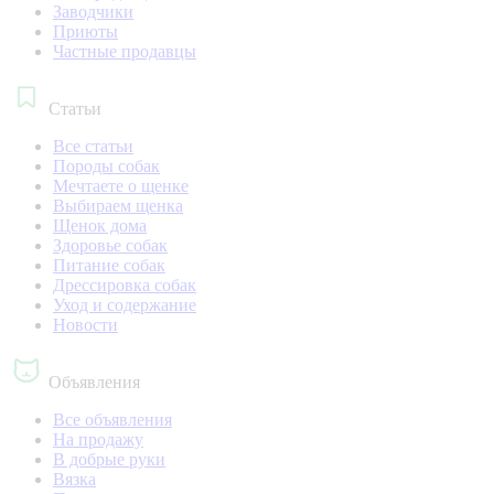
Заводчики
Приюты
Частные продавцы
Статьи
Все статьи
Породы собак
Мечтаете о щенке
Выбираем щенка
Щенок дома
Здоровье собак
Питание собак
Дрессировка собак
Уход и содержание
Новости
Объявления
Все объявления
На продажу
В добрые руки
Вязка