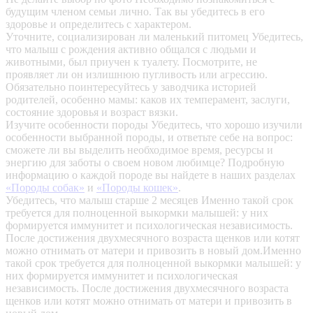
будущим членом семьи лично. Так вы убедитесь в его
здоровье и определитесь с характером.
Уточните, социализирован ли маленький питомец
Убедитесь,
что малыш с рождения активно общался с людьми и
животными, был приучен к туалету. Посмотрите, не
проявляет ли он излишнюю пугливость или агрессию.
Обязательно поинтересуйтесь у заводчика историей
родителей, особенно мамы: каков их темперамент, заслуги,
состояние здоровья и возраст вязки.
Изучите особенности породы
Убедитесь, что хорошо изучили
особенности выбранной породы, и ответьте себе на вопрос:
сможете ли вы выделить необходимое время, ресурсы и
энергию для заботы о своем новом любимце? Подробную
информацию о каждой породе вы найдете в наших разделах
«Породы собак»
и
«Породы кошек»
.
Убедитесь, что малыш старше 2 месяцев
Именно такой срок
требуется для полноценной выкормки малышей: у них
формируется иммунитет и психологическая независимость.
После достижения двухмесячного возраста щенков или котят
можно отнимать от матери и привозить в новый дом.Именно
такой срок требуется для полноценной выкормки малышей: у
них формируется иммунитет и психологическая
независимость. После достижения двухмесячного возраста
щенков или котят можно отнимать от матери и привозить в