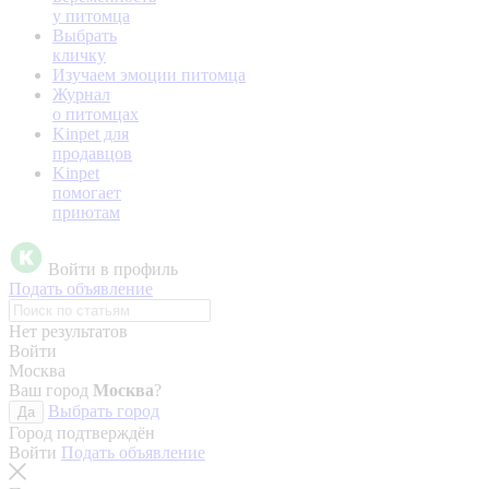
у питомца
Выбрать
кличку
Изучаем эмоции питомца
Журнал
о питомцах
Kinpet для
продавцов
Kinpet
помогает
приютам
Войти в профиль
Подать объявление
Нет результатов
Войти
Москва
Ваш город
Москва
?
Выбрать город
Да
Город подтверждён
Войти
Подать объявление