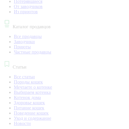
Потерявшиеся
От заводчиков
Из приютов
Каталог продавцов
Все продавцы
Заводчики
Приюты
Частные продавцы
Статьи
Все статьи
Породы кошек
Мечтаете о котенке
Выбираем котенка
Котенок дома
Здоровье кошек
Питание кошек
Поведение кошек
Уход и содержание
Новости