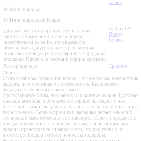
кошка
Рейтинг породы:
Рейтинг породы на Kinpet
№ 3 из 121
Данный рейтинг формируется на основе
Пород
частоты упоминаний, поиска породы
Кошек
посетителями на сайте, посещаемости
объявлений и других параметрах, которые
помогают определить популярность породы на
площадке Kinpet.ru в текущий период времени.
Размер породы:
Средние
Советы
Стать хозяином собаки или кошки – это не только невероятная
радость, но и огромная ответственность. Как выбрать
будущего четвероного члена семьи?
Удостоверьтесь в том, что щенок или котенок здоров
Здоровые
малыши активны, любопытны и хорошо выглядят: у них
блестящие глазки, мокрый носик, чистая шерстка и упитанное
телосложение. Первые прививки малышам делает заводчик –
это должно быть отмечено в ветпаспорте. Если у породы есть
предрасположенность к определенным заболеваниям, вам
должны предоставить справки о том, что родители и их
потомство прошли тесты и полностью здоровы.
Не делайте выбор по фото
Необходимо познакомиться с