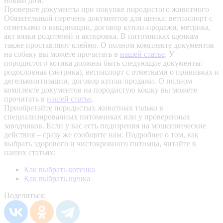
новый дом.
Проверьте документы при покупке породистого животного
Обязательный перечень документов для щенка: ветпаспорт с
отметками о вакцинации, договор купли-продажи, метрика,
акт вязки родителей и актировка. В питомниках щенкам
также проставляют клеймо. О полном комплекте документов
на собаку вы можете прочитать в
нашей статье
.
У
породистого котика должны быть следующие документы:
родословная (метрика), ветпаспорт с отметками о прививках и
дегельминтизации, договор купли-продажи. О полном
комплекте документов на породистую кошку вы можете
прочитать в
нашей статье
.
Приобретайте породистых животных только в
специализированных питомниках или у проверенных
заводчиков. Если у вас есть подозрения на мошеннические
действия – сразу же сообщите нам.
Подробнее о том, как
выбрать здорового и чистокровного питомца, читайте в
наших статьях:
Как выбрать котенка
Как выбрать щенка
Поделиться: