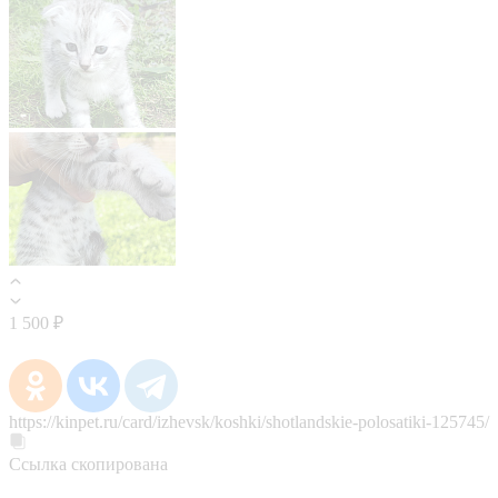
1 500 ₽
https://kinpet.ru/card/izhevsk/koshki/shotlandskie-polosatiki-125745/
Ссылка скопирована