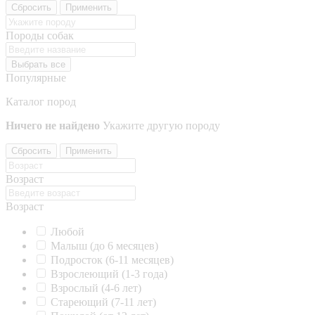
Сбросить
Применить
Породы собак
Выбрать все
Популярные
Каталог пород
Ничего не найдено
Укажите другую породу
Сбросить
Применить
Возраст
Возраст
Любой
Малыш (до 6 месяцев)
Подросток (6-11 месяцев)
Взрослеющий (1-3 года)
Взрослый (4-6 лет)
Стареющий (7-11 лет)