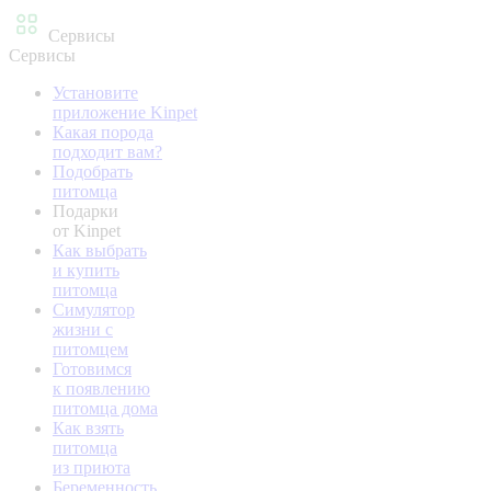
Сервисы
Сервисы
Установите
приложение Kinpet
Какая порода
подходит вам?
Подобрать
питомца
Подарки
от Kinpet
Как выбрать
и купить
питомца
Симулятор
жизни с
питомцем
Готовимся
к появлению
питомца дома
Как взять
питомца
из приюта
Беременность