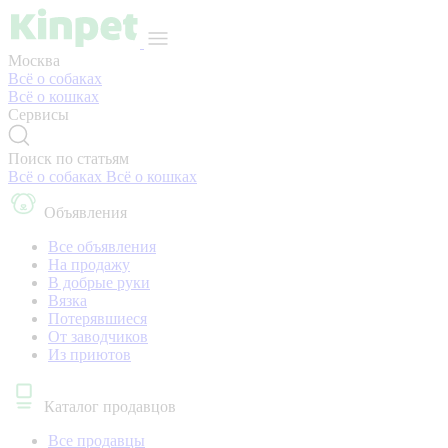
Москва
Всё о собаках
Всё о кошках
Сервисы
Поиск по статьям
Всё о собаках
Всё о кошках
Объявления
Все объявления
На продажу
В добрые руки
Вязка
Потерявшиеся
От заводчиков
Из приютов
Каталог продавцов
Все продавцы