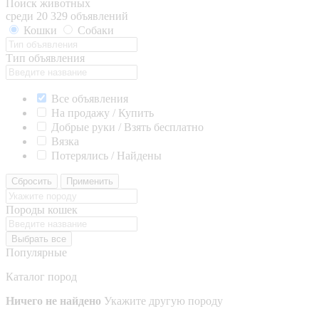
Поиск животных
среди 20 329 объявлений
Кошки
Собаки
Тип объявления
Все объявления
На продажу / Купить
Добрые руки / Взять бесплатно
Вязка
Потерялись / Найдены
Сбросить
Применить
Породы кошек
Выбрать все
Популярные
Каталог пород
Ничего не найдено
Укажите другую породу