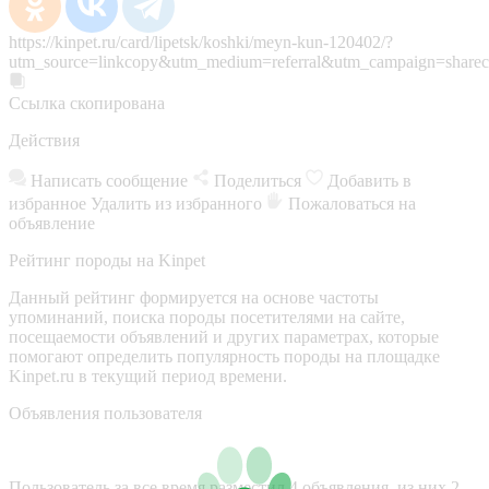
https://kinpet.ru/card/lipetsk/koshki/meyn-kun-120402/?
utm_source=linkcopy&utm_medium=referral&utm_campaign=sharec
Ссылка скопирована
Действия
Написать сообщение
Поделиться
Добавить в
избранное
Удалить из избранного
Пожаловаться на
объявление
Рейтинг породы на Kinpet
Данный рейтинг формируется на основе частоты
упоминаний, поиска породы посетителями на сайте,
посещаемости объявлений и других параметрах, которые
помогают определить популярность породы на площадке
Kinpet.ru в текущий период времени.
Объявления пользователя
Пользователь за все время разместил 4 объявления, из них 2