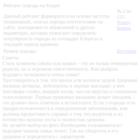
Рейтинг породы на Kinpet
№ 2 из
Данный рейтинг формируется на основе частоты
121
упоминаний, поиска породы посетителями на
Пород
сайте, посещаемости объявлений и других
Кошек
параметрах, которые помогают определить
популярность породы на площадке Kinpet.ru в
текущий период времени.
Размер породы:
Крупные
Советы
Стать хозяином собаки или кошки – это не только невероятная
радость, но и огромная ответственность. Как выбрать
будущего четвероного члена семьи?
Удостоверьтесь в том, что щенок или котенок здоров
Здоровые
малыши активны, любопытны и хорошо выглядят: у них
блестящие глазки, мокрый носик, чистая шерстка и упитанное
телосложение. Первые прививки малышам делает заводчик –
это должно быть отмечено в ветпаспорте. Если у породы есть
предрасположенность к определенным заболеваниям, вам
должны предоставить справки о том, что родители и их
потомство прошли тесты и полностью здоровы.
Не делайте выбор по фото
Необходимо познакомиться с
будущим членом семьи лично. Так вы убедитесь в его
здоровье и определитесь с характером.