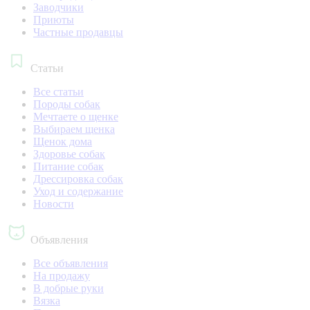
Заводчики
Приюты
Частные продавцы
Статьи
Все статьи
Породы собак
Мечтаете о щенке
Выбираем щенка
Щенок дома
Здоровье собак
Питание собак
Дрессировка собак
Уход и содержание
Новости
Объявления
Все объявления
На продажу
В добрые руки
Вязка