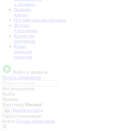
у питомца
Выбрать
кличку
Изучаем эмоции питомца
Журнал
о питомцах
Kinpet для
продавцов
Kinpet
помогает
приютам
Войти в профиль
Подать объявление
Нет результатов
Войти
Москва
Ваш город
Москва
?
Выбрать город
Да
Город подтверждён
Войти
Подать объявление