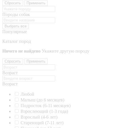
Сбросить
Применить
Породы собак
Выбрать все
Популярные
Каталог пород
Ничего не найдено
Укажите другую породу
Сбросить
Применить
Возраст
Возраст
Любой
Малыш (до 6 месяцев)
Подросток (6-11 месяцев)
Взрослеющий (1-3 года)
Взрослый (4-6 лет)
Стареющий (7-11 лет)