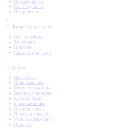
Потерявшиеся
От заводчиков
Из приютов
Каталог продавцов
Все продавцы
Заводчики
Приюты
Частные продавцы
Статьи
Все статьи
Породы кошек
Мечтаете о котенке
Выбираем котенка
Котенок дома
Здоровье кошек
Питание кошек
Поведение кошек
Уход и содержание
Новости