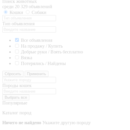
Поиск животных
среди 20 329 объявлений
Кошки
Собаки
Тип объявления
Все объявления
На продажу / Купить
Добрые руки / Взять бесплатно
Вязка
Потерялись / Найдены
Сбросить
Применить
Породы кошек
Выбрать все
Популярные
Каталог пород
Ничего не найдено
Укажите другую породу