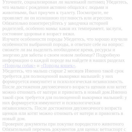
Уточните, социализирован ли маленький питомец
Убедитесь,
что малыш с рождения активно общался с людьми и
животными, был приучен к туалету. Посмотрите, не
проявляет ли он излишнюю пугливость или агрессию.
Обязательно поинтересуйтесь у заводчика историей
родителей, особенно мамы: каков их темперамент, заслуги,
состояние здоровья и возраст вязки.
Изучите особенности породы
Убедитесь, что хорошо изучили
особенности выбранной породы, и ответьте себе на вопрос:
сможете ли вы выделить необходимое время, ресурсы и
энергию для заботы о своем новом любимце? Подробную
информацию о каждой породе вы найдете в наших разделах
«Породы собак»
и
«Породы кошек»
.
Убедитесь, что малыш старше 2 месяцев
Именно такой срок
требуется для полноценной выкормки малышей: у них
формируется иммунитет и психологическая независимость.
После достижения двухмесячного возраста щенков или котят
можно отнимать от матери и привозить в новый дом.Именно
такой срок требуется для полноценной выкормки малышей: у
них формируется иммунитет и психологическая
независимость. После достижения двухмесячного возраста
щенков или котят можно отнимать от матери и привозить в
новый дом.
Проверьте документы при покупке породистого животного
Обязательный перечень документов для щенка: ветпаспорт с