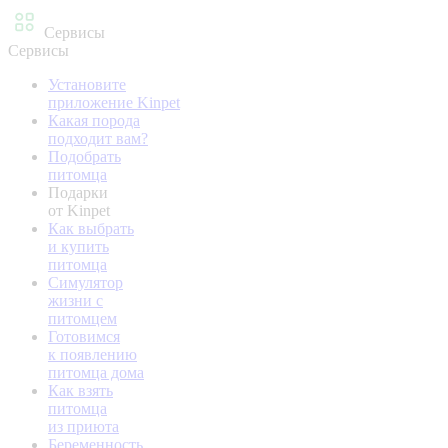
Сервисы
Сервисы
Установите
приложение Kinpet
Какая порода
подходит вам?
Подобрать
питомца
Подарки
от Kinpet
Как выбрать
и купить
питомца
Симулятор
жизни с
питомцем
Готовимся
к появлению
питомца дома
Как взять
питомца
из приюта
Беременность