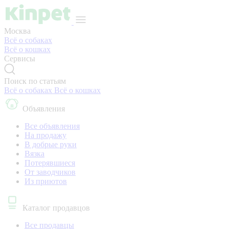
Москва
Всё о собаках
Всё о кошках
Сервисы
Поиск по статьям
Всё о собаках
Всё о кошках
Объявления
Все объявления
На продажу
В добрые руки
Вязка
Потерявшиеся
От заводчиков
Из приютов
Каталог продавцов
Все продавцы