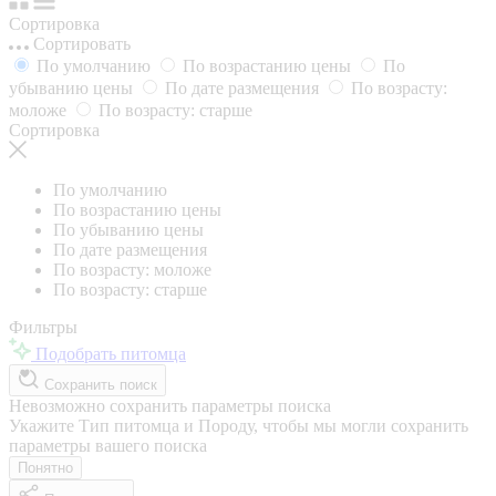
Сортировка
Сортировать
По умолчанию
По возрастанию цены
По
убыванию цены
По дате размещения
По возрасту:
моложе
По возрасту: старше
Сортировка
По умолчанию
По возрастанию цены
По убыванию цены
По дате размещения
По возрасту: моложе
По возрасту: старше
Фильтры
Подобрать питомца
Сохранить поиск
Невозможно сохранить параметры поиска
Укажите Тип питомца и Породу, чтобы мы могли сохранить
параметры вашего поиска
Понятно