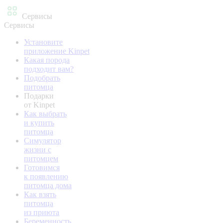
Сервисы
Сервисы
Установите
приложение Kinpet
Какая порода
подходит вам?
Подобрать
питомца
Подарки
от Kinpet
Как выбрать
и купить
питомца
Симулятор
жизни с
питомцем
Готовимся
к появлению
питомца дома
Как взять
питомца
из приюта
Беременность