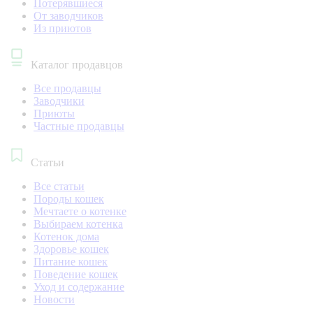
Потерявшиеся
От заводчиков
Из приютов
Каталог продавцов
Все продавцы
Заводчики
Приюты
Частные продавцы
Статьи
Все статьи
Породы кошек
Мечтаете о котенке
Выбираем котенка
Котенок дома
Здоровье кошек
Питание кошек
Поведение кошек
Уход и содержание
Новости