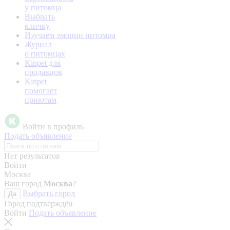
у питомца
Выбрать
кличку
Изучаем эмоции питомца
Журнал
о питомцах
Kinpet для
продавцов
Kinpet
помогает
приютам
Войти в профиль
Подать объявление
Нет результатов
Войти
Москва
Ваш город
Москва
?
Выбрать город
Да
Город подтверждён
Войти
Подать объявление