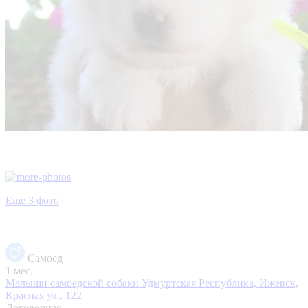
Еще 3 фото
Самоед
1 мес.
Малыши самоедской собаки
Удмуртская Республика, Ижевск,
Красная ул., 122
Договорная