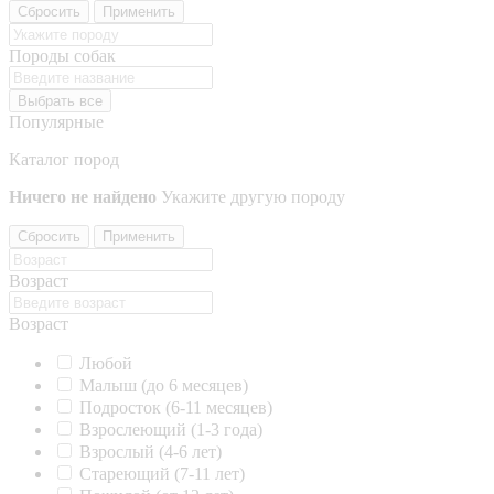
Сбросить
Применить
Породы собак
Выбрать все
Популярные
Каталог пород
Ничего не найдено
Укажите другую породу
Сбросить
Применить
Возраст
Возраст
Любой
Малыш (до 6 месяцев)
Подросток (6-11 месяцев)
Взрослеющий (1-3 года)
Взрослый (4-6 лет)
Стареющий (7-11 лет)