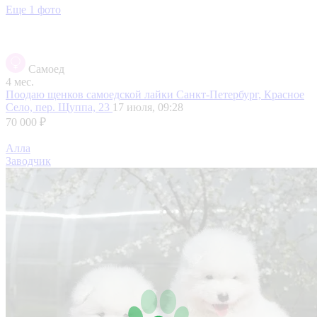
Еще 1 фото
Самоед
4 мес.
Поодаю щенков самоедской лайки
Санкт-Петербург, Красное
Село, пер. Щуппа, 23
17 июля, 09:28
70 000 ₽
Алла
Заводчик