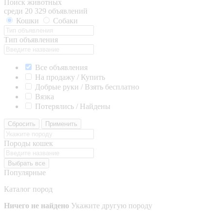
Поиск животных
среди 20 329 объявлений
Кошки
Собаки
Тип объявления
Все объявления
На продажу / Купить
Добрые руки / Взять бесплатно
Вязка
Потерялись / Найдены
Сбросить
Применить
Породы кошек
Выбрать все
Популярные
Каталог пород
Ничего не найдено
Укажите другую породу