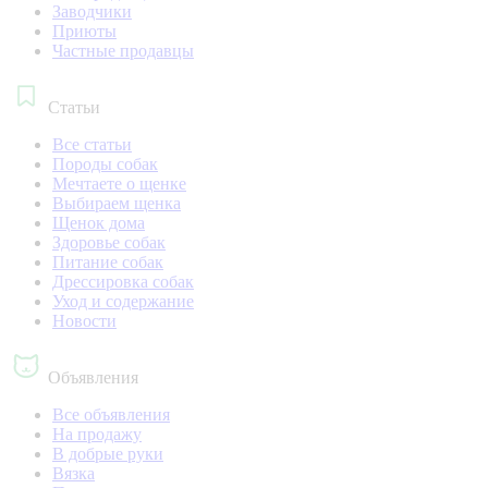
Заводчики
Приюты
Частные продавцы
Статьи
Все статьи
Породы собак
Мечтаете о щенке
Выбираем щенка
Щенок дома
Здоровье собак
Питание собак
Дрессировка собак
Уход и содержание
Новости
Объявления
Все объявления
На продажу
В добрые руки
Вязка