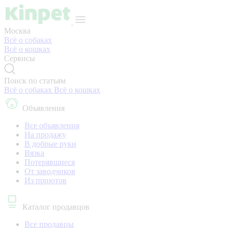
Москва
Всё о собаках
Всё о кошках
Сервисы
Поиск по статьям
Всё о собаках
Всё о кошках
Объявления
Все объявления
На продажу
В добрые руки
Вязка
Потерявшиеся
От заводчиков
Из приютов
Каталог продавцов
Все продавцы