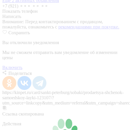
Еще 2 активных объявления
+7 (921) ⚬⚬⚬ ⚬⚬ ⚬⚬
Показать телефон
Написать
Внимание:
Перед контактированием с продавцом,
пожалуйста, ознакомьтесь с
рекомендациями при покупке.
Сохранить
Вы отключили уведомления
Мы не сможем отправить вам уведомление об изменении
цены
Включить
Поделиться
https://kinpet.ru/card/sankt-peterburg/sobaki/prodaetsya-shchenok-
samoedskoy-layki-123107/?
utm_source=linkcopy&utm_medium=referral&utm_campaign=sharec
Ссылка скопирована
Действия