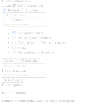
Поиск животных
среди 20 329 объявлений
Кошки
Собаки
Тип объявления
Все объявления
На продажу / Купить
Добрые руки / Взять бесплатно
Вязка
Потерялись / Найдены
Сбросить
Применить
Породы кошек
Выбрать все
Популярные
Каталог пород
Ничего не найдено
Укажите другую породу