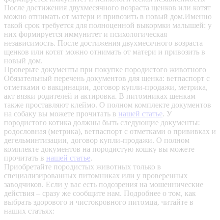
После достижения двухмесячного возраста щенков или котят
можно отнимать от матери и привозить в новый дом.Именно
такой срок требуется для полноценной выкормки малышей: у
них формируется иммунитет и психологическая
независимость. После достижения двухмесячного возраста
щенков или котят можно отнимать от матери и привозить в
новый дом.
Проверьте документы при покупке породистого животного
Обязательный перечень документов для щенка: ветпаспорт с
отметками о вакцинации, договор купли-продажи, метрика,
акт вязки родителей и актировка. В питомниках щенкам
также проставляют клеймо. О полном комплекте документов
на собаку вы можете прочитать в
нашей статье
.
У
породистого котика должны быть следующие документы:
родословная (метрика), ветпаспорт с отметками о прививках и
дегельминтизации, договор купли-продажи. О полном
комплекте документов на породистую кошку вы можете
прочитать в
нашей статье
.
Приобретайте породистых животных только в
специализированных питомниках или у проверенных
заводчиков. Если у вас есть подозрения на мошеннические
действия – сразу же сообщите нам.
Подробнее о том, как
выбрать здорового и чистокровного питомца, читайте в
наших статьях: