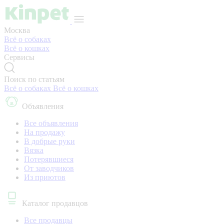
Москва
Всё о собаках
Всё о кошках
Сервисы
Поиск по статьям
Всё о собаках
Всё о кошках
Объявления
Все объявления
На продажу
В добрые руки
Вязка
Потерявшиеся
От заводчиков
Из приютов
Каталог продавцов
Все продавцы