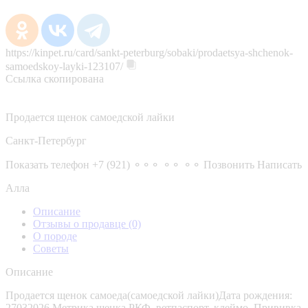
https://kinpet.ru/card/sankt-peterburg/sobaki/prodaetsya-shchenok-
samoedskoy-layki-123107/
Ссылка скопирована
Продается щенок самоедской лайки
Санкт-Петербург
Показать телефон
+7 (921) ⚬⚬⚬ ⚬⚬ ⚬⚬
Позвонить
Написать
Алла
Описание
Отзывы о продавце
(0)
О породе
Советы
Описание
Продается щенок самоеда(самоедской лайки)Дата рождения:
27032026 Метрика щенка РКФ, ветпаспорт, клеймо. Прививка