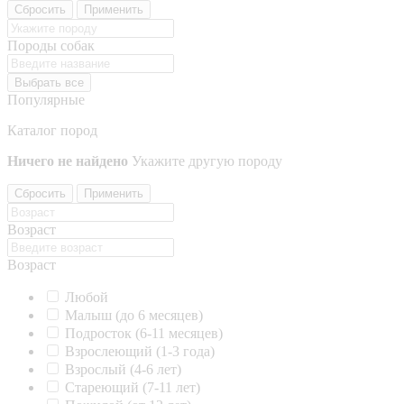
Сбросить
Применить
Породы собак
Выбрать все
Популярные
Каталог пород
Ничего не найдено
Укажите другую породу
Сбросить
Применить
Возраст
Возраст
Любой
Малыш (до 6 месяцев)
Подросток (6-11 месяцев)
Взрослеющий (1-3 года)
Взрослый (4-6 лет)
Стареющий (7-11 лет)