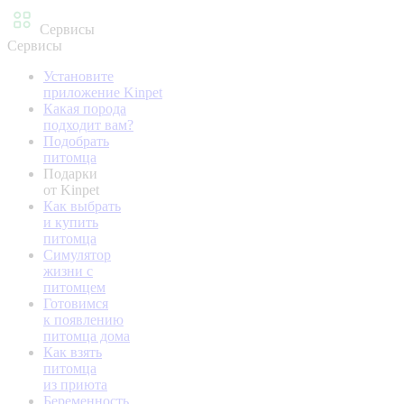
Сервисы
Сервисы
Установите
приложение Kinpet
Какая порода
подходит вам?
Подобрать
питомца
Подарки
от Kinpet
Как выбрать
и купить
питомца
Симулятор
жизни с
питомцем
Готовимся
к появлению
питомца дома
Как взять
питомца
из приюта
Беременность