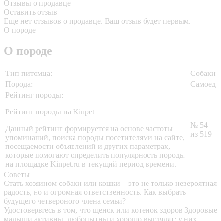
Отзывы о продавце
Оставить отзыв
Еще нет отзывов о продавце. Ваш отзыв будет первым.
О породе
О породе
Тип питомца:
Собаки
Порода:
Самоед
Рейтинг породы:
Рейтинг породы на Kinpet
№ 54
Данный рейтинг формируется на основе частоты
из 519
упоминаний, поиска породы посетителями на сайте,
посещаемости объявлений и других параметрах,
которые помогают определить популярность породы
на площадке Kinpet.ru в текущий период времени.
Советы
Стать хозяином собаки или кошки – это не только невероятная
радость, но и огромная ответственность. Как выбрать
будущего четвероного члена семьи?
Удостоверьтесь в том, что щенок или котенок здоров
Здоровые
малыши активны, любопытны и хорошо выглядят: у них