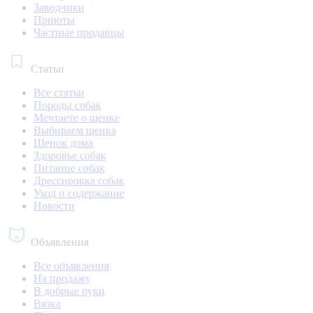
Заводчики
Приюты
Частные продавцы
Статьи
Все статьи
Породы собак
Мечтаете о щенке
Выбираем щенка
Щенок дома
Здоровье собак
Питание собак
Дрессировка собак
Уход и содержание
Новости
Объявления
Все объявления
На продажу
В добрые руки
Вязка