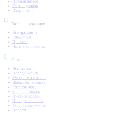
Потерявшиеся
От заводчиков
Из приютов
Каталог продавцов
Все продавцы
Заводчики
Приюты
Частные продавцы
Статьи
Все статьи
Породы кошек
Мечтаете о котенке
Выбираем котенка
Котенок дома
Здоровье кошек
Питание кошек
Поведение кошек
Уход и содержание
Новости