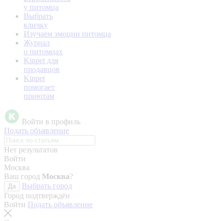
у питомца
Выбрать
кличку
Изучаем эмоции питомца
Журнал
о питомцах
Kinpet для
продавцов
Kinpet
помогает
приютам
Войти в профиль
Подать объявление
Нет результатов
Войти
Москва
Ваш город
Москва
?
Выбрать город
Да
Город подтверждён
Войти
Подать объявление