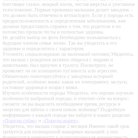
блестящие глазки, мокрый носик, чистая шерстка и упитанное
телосложение. Первые прививки малышам делает заводчик –
это должно быть отмечено в ветпаспорте. Если у породы есть
предрасположенность к определенным заболеваниям, вам
должны предоставить справки о том, что родители и их
потомство прошли тесты и полностью здоровы.
Не делайте выбор по фото
Необходимо познакомиться с
будущим членом семьи лично. Так вы убедитесь в его
здоровье и определитесь с характером.
Уточните, социализирован ли маленький питомец
Убедитесь,
что малыш с рождения активно общался с людьми и
животными, был приучен к туалету. Посмотрите, не
проявляет ли он излишнюю пугливость или агрессию.
Обязательно поинтересуйтесь у заводчика историей
родителей, особенно мамы: каков их темперамент, заслуги,
состояние здоровья и возраст вязки.
Изучите особенности породы
Убедитесь, что хорошо изучили
особенности выбранной породы, и ответьте себе на вопрос:
сможете ли вы выделить необходимое время, ресурсы и
энергию для заботы о своем новом любимце? Подробную
информацию о каждой породе вы найдете в наших разделах
«Породы собак»
и
«Породы кошек»
.
Убедитесь, что малыш старше 2 месяцев
Именно такой срок
требуется для полноценной выкормки малышей: у них
формируется иммунитет и психологическая независимость.