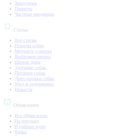
Заводчики
Приюты
Частные продавцы
Статьи
Все статьи
Породы собак
Мечтаете о щенке
Выбираем щенка
Щенок дома
Здоровье собак
Питание собак
Дрессировка собак
Уход и содержание
Новости
Объявления
Все объявления
На продажу
В добрые руки
Вязка