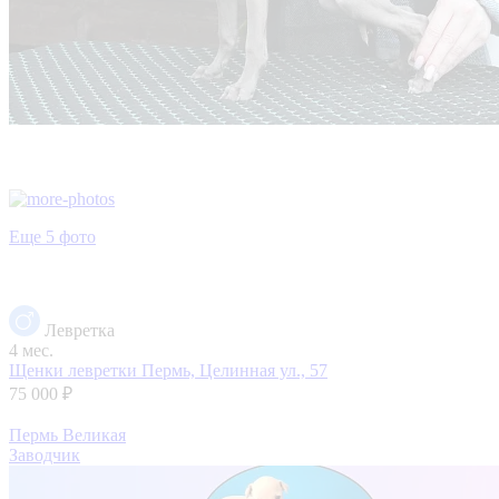
Еще 5 фото
Левретка
4 мес.
Щенки левретки
Пермь, Целинная ул., 57
75 000 ₽
Пермь Великая
Заводчик