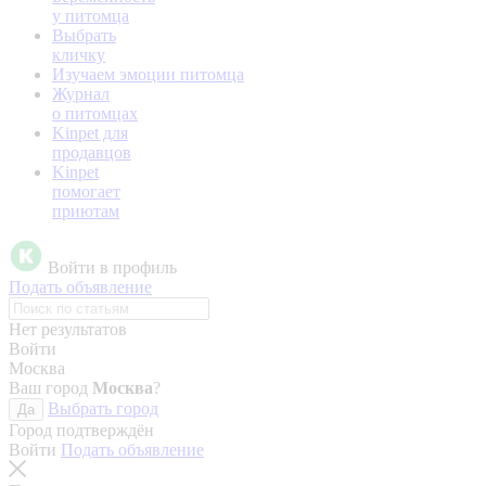
у питомца
Выбрать
кличку
Изучаем эмоции питомца
Журнал
о питомцах
Kinpet для
продавцов
Kinpet
помогает
приютам
Войти в профиль
Подать объявление
Нет результатов
Войти
Москва
Ваш город
Москва
?
Выбрать город
Да
Город подтверждён
Войти
Подать объявление