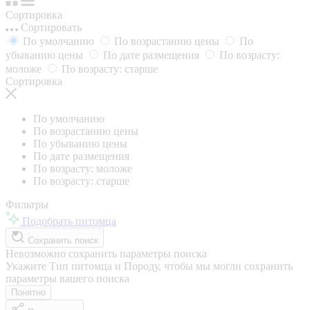
Сортировка
Сортировать
По умолчанию
По возрастанию цены
По
убыванию цены
По дате размещения
По возрасту:
моложе
По возрасту: старше
Сортировка
По умолчанию
По возрастанию цены
По убыванию цены
По дате размещения
По возрасту: моложе
По возрасту: старше
Фильтры
Подобрать питомца
Сохранить поиск
Невозможно сохранить параметры поиска
Укажите Тип питомца и Породу, чтобы мы могли сохранить
параметры вашего поиска
Понятно