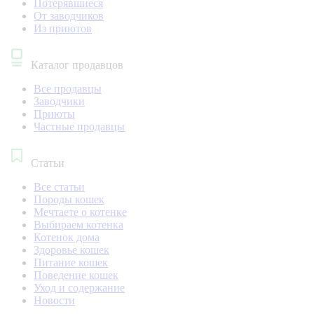
Потерявшиеся
От заводчиков
Из приютов
Каталог продавцов
Все продавцы
Заводчики
Приюты
Частные продавцы
Статьи
Все статьи
Породы кошек
Мечтаете о котенке
Выбираем котенка
Котенок дома
Здоровье кошек
Питание кошек
Поведение кошек
Уход и содержание
Новости