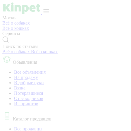
Москва
Всё о собаках
Всё о кошках
Сервисы
Поиск по статьям
Всё о собаках
Всё о кошках
Объявления
Все объявления
На продажу
В добрые руки
Вязка
Потерявшиеся
От заводчиков
Из приютов
Каталог продавцов
Все продавцы