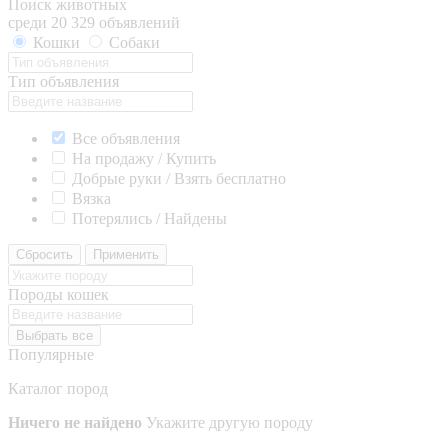
Поиск животных
среди 20 329 объявлений
Кошки
Собаки
Тип объявления
Все объявления
На продажу / Купить
Добрые руки / Взять бесплатно
Вязка
Потерялись / Найдены
Сбросить
Применить
Породы кошек
Выбрать все
Популярные
Каталог пород
Ничего не найдено
Укажите другую породу