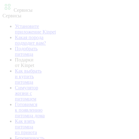
Сервисы
Сервисы
Установите
приложение Kinpet
Какая порода
подходит вам?
Подобрать
питомца
Подарки
от Kinpet
Как выбрать
и купить
питомца
Симулятор
жизни с
питомцем
Готовимся
к появлению
питомца дома
Как взять
питомца
из приюта
Беременность