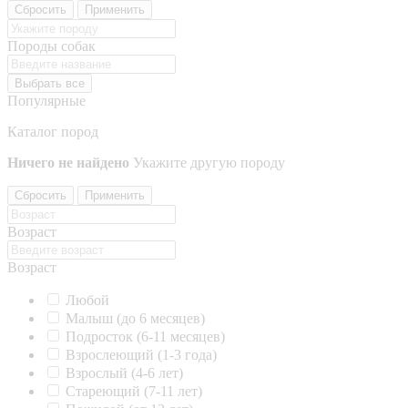
Сбросить
Применить
Породы собак
Выбрать все
Популярные
Каталог пород
Ничего не найдено
Укажите другую породу
Сбросить
Применить
Возраст
Возраст
Любой
Малыш (до 6 месяцев)
Подросток (6-11 месяцев)
Взрослеющий (1-3 года)
Взрослый (4-6 лет)
Стареющий (7-11 лет)