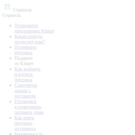
Сервисы
Сервисы
Установите
приложение Kinpet
Какая порода
подходит вам?
Подобрать
питомца
Подарки
от Kinpet
Как выбрать
и купить
питомца
Симулятор
жизни с
питомцем
Готовимся
к появлению
питомца дома
Как взять
питомца
из приюта
Беременность