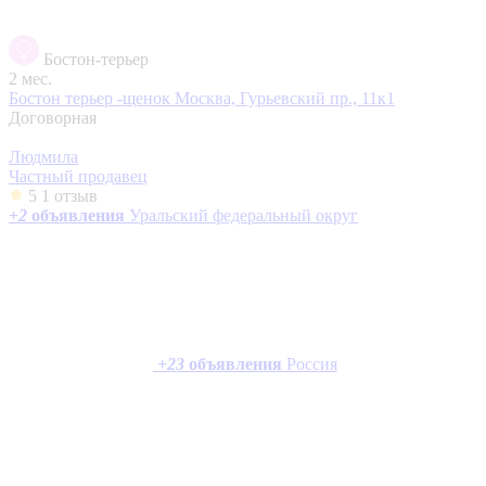
Бостон-терьер
2 мес.
Бостон терьер -щенок
Москва, Гурьевский пр., 11к1
Договорная
Людмила
Частный продавец
5
1 отзыв
+
2
объявления
Уральский федеральный округ
+
23
объявления
Россия