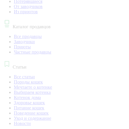
Потерявшиеся
От заводчиков
Из приютов
Каталог продавцов
Все продавцы
Заводчики
Приюты
Частные продавцы
Статьи
Все статьи
Породы кошек
Мечтаете о котенке
Выбираем котенка
Котенок дома
Здоровье кошек
Питание кошек
Поведение кошек
Уход и содержание
Новости