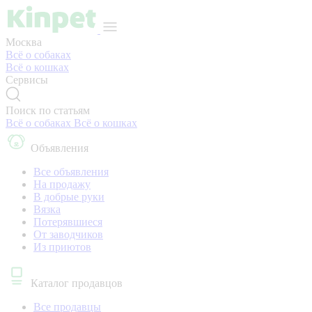
Москва
Всё о собаках
Всё о кошках
Сервисы
Поиск по статьям
Всё о собаках
Всё о кошках
Объявления
Все объявления
На продажу
В добрые руки
Вязка
Потерявшиеся
От заводчиков
Из приютов
Каталог продавцов
Все продавцы