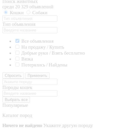
Поиск животных
среди 20 329 объявлений
Кошки
Собаки
Тип объявления
Все объявления
На продажу / Купить
Добрые руки / Взять бесплатно
Вязка
Потерялись / Найдены
Сбросить
Применить
Породы кошек
Выбрать все
Популярные
Каталог пород
Ничего не найдено
Укажите другую породу