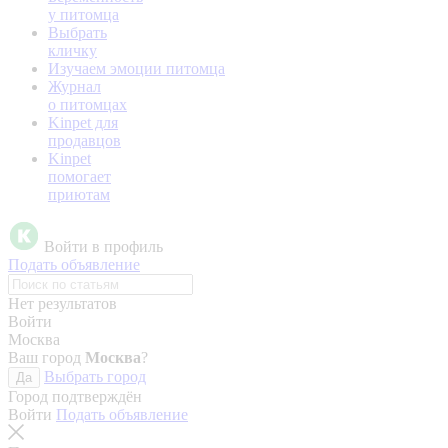
у питомца
Выбрать
кличку
Изучаем эмоции питомца
Журнал
о питомцах
Kinpet для
продавцов
Kinpet
помогает
приютам
Войти в профиль
Подать объявление
Нет результатов
Войти
Москва
Ваш город
Москва
?
Выбрать город
Да
Город подтверждён
Войти
Подать объявление