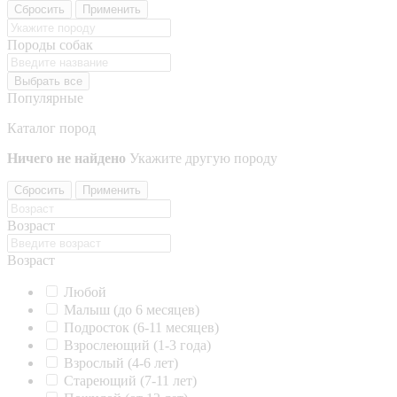
Сбросить
Применить
Породы собак
Выбрать все
Популярные
Каталог пород
Ничего не найдено
Укажите другую породу
Сбросить
Применить
Возраст
Возраст
Любой
Малыш (до 6 месяцев)
Подросток (6-11 месяцев)
Взрослеющий (1-3 года)
Взрослый (4-6 лет)
Стареющий (7-11 лет)