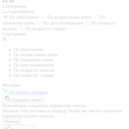
Сортировка
Сортировать
По умолчанию
По возрастанию цены
По
убыванию цены
По дате размещения
По возрасту:
моложе
По возрасту: старше
Сортировка
По умолчанию
По возрастанию цены
По убыванию цены
По дате размещения
По возрасту: моложе
По возрасту: старше
Фильтры
Подобрать питомца
Сохранить поиск
Невозможно сохранить параметры поиска
Укажите Тип питомца и Породу, чтобы мы могли сохранить
параметры вашего поиска
Понятно