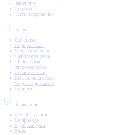
Заводчики
Приюты
Частные продавцы
Статьи
Все статьи
Породы собак
Мечтаете о щенке
Выбираем щенка
Щенок дома
Здоровье собак
Питание собак
Дрессировка собак
Уход и содержание
Новости
Объявления
Все объявления
На продажу
В добрые руки
Вязка