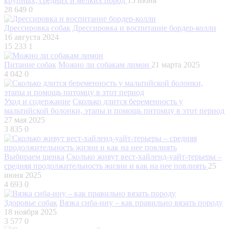
крупных, средних и мелких пород
15 июня
28 649
0
Дрессировка собак
Дрессировка и воспитание бордер-колли
16 августа 2024
15 233
1
Питание собак
Можно ли собакам лимон
21 марта 2025
4 042
0
Уход и содержание
Сколько длится беременность у
мальтийской болонки, этапы и помощь питомцу в этот период
27 мая 2025
3 835
0
Выбираем щенка
Сколько живут вест-хайленд-уайт-терьеры –
средняя продолжительность жизни и как на нее повлиять
25
июня 2025
4 693
0
Здоровье собак
Вязка сиба-ину – как правильно вязать породу
18 ноября 2025
3 577
0