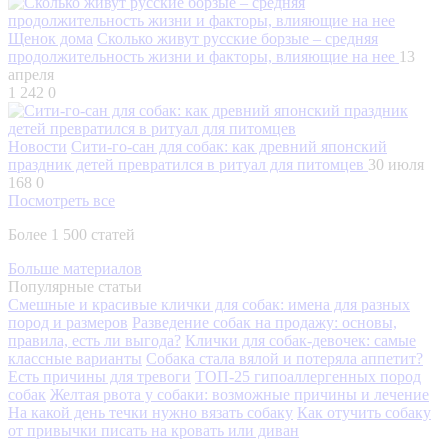
Щенок дома
Сколько живут русские борзые – средняя
продолжительность жизни и факторы, влияющие на нее
13
апреля
1 242
0
Новости
Сити-го-сан для собак: как древний японский
праздник детей превратился в ритуал для питомцев
30 июля
168
0
Посмотреть все
Более 1 500 статей
Больше материалов
Популярные статьи
Смешные и красивые клички для собак: имена для разных
пород и размеров
Разведение собак на продажу: основы,
правила, есть ли выгода?
Клички для собак-девочек: самые
классные варианты
Собака стала вялой и потеряла аппетит?
Есть причины для тревоги
ТОП-25 гипоаллергенных пород
собак
Желтая рвота у собаки: возможные причины и лечение
На какой день течки нужно вязать собаку
Как отучить собаку
от привычки писать на кровать или диван