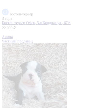
Бостон-терьер
3 года
Бостон терьер
Омск, 5-я Кордная ул., 67А
22 000 ₽
Алина
Частный продавец