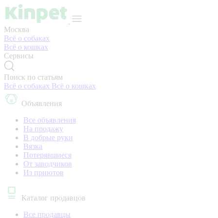
Москва
Всё о собаках
Всё о кошках
Сервисы
Поиск по статьям
Всё о собаках
Всё о кошках
Объявления
Все объявления
На продажу
В добрые руки
Вязка
Потерявшиеся
От заводчиков
Из приютов
Каталог продавцов
Все продавцы