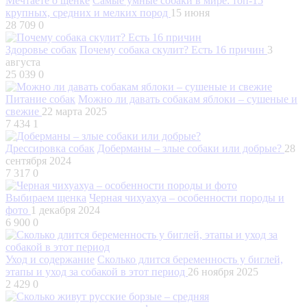
Мечтаете о щенке
Самые умные собаки в мире: топ-15
крупных, средних и мелких пород
15 июня
28 709
0
Здоровье собак
Почему собака скулит? Есть 16 причин
3
августа
25 039
0
Питание собак
Можно ли давать собакам яблоки – сушеные и
свежие
22 марта 2025
7 434
1
Дрессировка собак
Доберманы – злые собаки или добрые?
28
сентября 2024
7 317
0
Выбираем щенка
Черная чихуахуа – особенности породы и
фото
1 декабря 2024
6 900
0
Уход и содержание
Сколько длится беременность у биглей,
этапы и уход за собакой в этот период
26 ноября 2025
2 429
0