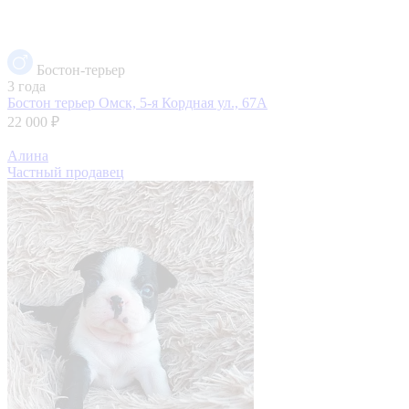
Бостон-терьер
3 года
Бостон терьер
Омск, 5-я Кордная ул., 67А
22 000 ₽
Алина
Частный продавец