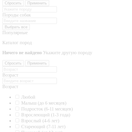
Сбросить
Применить
Породы собак
Выбрать все
Популярные
Каталог пород
Ничего не найдено
Укажите другую породу
Сбросить
Применить
Возраст
Возраст
Любой
Малыш (до 6 месяцев)
Подросток (6-11 месяцев)
Взрослеющий (1-3 года)
Взрослый (4-6 лет)
Стареющий (7-11 лет)