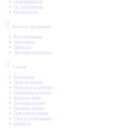
Потерявшиеся
От заводчиков
Из приютов
Каталог продавцов
Все продавцы
Заводчики
Приюты
Частные продавцы
Статьи
Все статьи
Породы кошек
Мечтаете о котенке
Выбираем котенка
Котенок дома
Здоровье кошек
Питание кошек
Поведение кошек
Уход и содержание
Новости