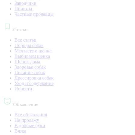
Заводчики
Приюты
Частные продавцы
Статьи
Все статьи
Породы собак
Мечтаете о щенке
Выбираем щенка
Щенок дома
Здоровье собак
Питание собак
Дрессировка собак
Уход и содержание
Новости
Объявления
Все объявления
На продажу
В добрые руки
Вязка