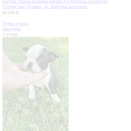
Бостон терьер мальчик щенок
Республика Татарстан
(Татарстан), Казань, ул. Хайдара Бигичева
80 000 ₽
Точно в цель
Заводчик
1 отзыв