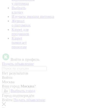
у питомца
Выбрать
кличку
Изучаем эмоции питомца
Журнал
о питомцах
Kinpet для
продавцов
Kinpet
помогает
приютам
Войти в профиль
Подать объявление
Нет результатов
Войти
Москва
Ваш город
Москва
?
Выбрать город
Да
Город подтверждён
Войти
Подать объявление