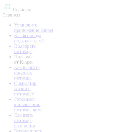
Сервисы
Сервисы
Установите
приложение Kinpet
Какая порода
подходит вам?
Подобрать
питомца
Подарки
от Kinpet
Как выбрать
и купить
питомца
Симулятор
жизни с
питомцем
Готовимся
к появлению
питомца дома
Как взять
питомца
из приюта
Беременность