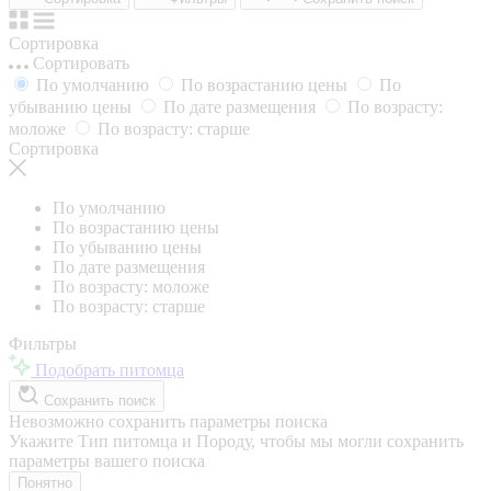
Сортировка
Сортировать
По умолчанию
По возрастанию цены
По
убыванию цены
По дате размещения
По возрасту:
моложе
По возрасту: старше
Сортировка
По умолчанию
По возрастанию цены
По убыванию цены
По дате размещения
По возрасту: моложе
По возрасту: старше
Фильтры
Подобрать питомца
Сохранить поиск
Невозможно сохранить параметры поиска
Укажите Тип питомца и Породу, чтобы мы могли сохранить
параметры вашего поиска
Понятно