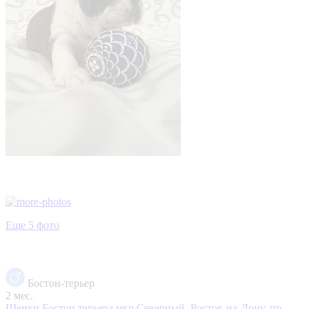
Еще 5 фото
Бостон-терьер
2 мес.
Щенки Бостон терьера
мкр Северный, Ростов-на-Дону, пр.