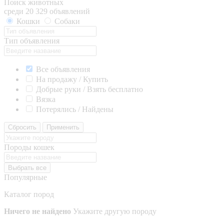
Поиск животных
среди 20 329 объявлений
Кошки
Собаки
Тип объявления
Все объявления
На продажу / Купить
Добрые руки / Взять бесплатно
Вязка
Потерялись / Найдены
Сбросить
Применить
Породы кошек
Выбрать все
Популярные
Каталог пород
Ничего не найдено
Укажите другую породу