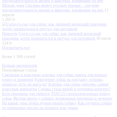
Щенок дома
Сколько живут русские борзые – средняя
продолжительность жизни и факторы, влияющие на нее
13
апреля
1 265
0
Новости
Сити-го-сан для собак: как древний японский
праздник детей превратился в ритуал для питомцев
30 июля
224
0
Посмотреть все
Более 1 500 статей
Больше материалов
Популярные статьи
Смешные и красивые клички для собак: имена для разных
пород и размеров
Разведение собак на продажу: основы,
правила, есть ли выгода?
Клички для собак-девочек: самые
классные варианты
Собака стала вялой и потеряла аппетит?
Есть причины для тревоги
ТОП-25 гипоаллергенных пород
собак
Желтая рвота у собаки: возможные причины и лечение
На какой день течки нужно вязать собаку
Как отучить собаку
от привычки писать на кровать или диван