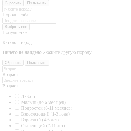
Сбросить
Применить
Породы собак
Выбрать все
Популярные
Каталог пород
Ничего не найдено
Укажите другую породу
Сбросить
Применить
Возраст
Возраст
Любой
Малыш (до 6 месяцев)
Подросток (6-11 месяцев)
Взрослеющий (1-3 года)
Взрослый (4-6 лет)
Стареющий (7-11 лет)