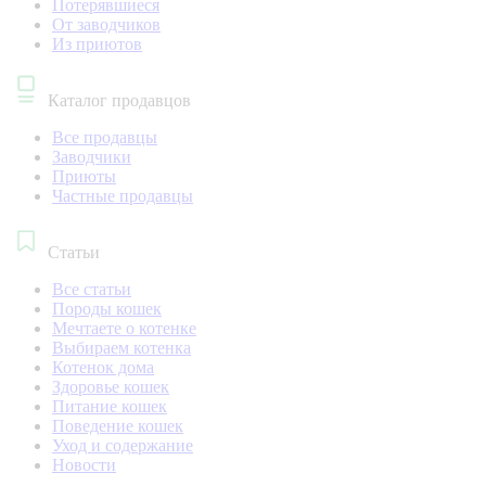
Потерявшиеся
От заводчиков
Из приютов
Каталог продавцов
Все продавцы
Заводчики
Приюты
Частные продавцы
Статьи
Все статьи
Породы кошек
Мечтаете о котенке
Выбираем котенка
Котенок дома
Здоровье кошек
Питание кошек
Поведение кошек
Уход и содержание
Новости