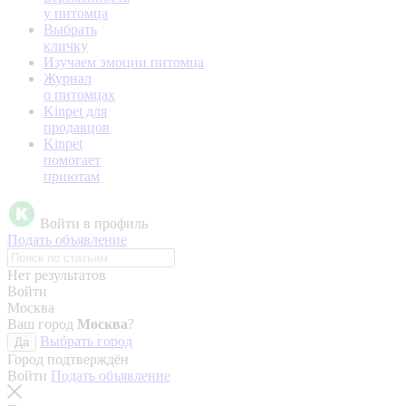
у питомца
Выбрать
кличку
Изучаем эмоции питомца
Журнал
о питомцах
Kinpet для
продавцов
Kinpet
помогает
приютам
Войти в профиль
Подать объявление
Нет результатов
Войти
Москва
Ваш город
Москва
?
Выбрать город
Да
Город подтверждён
Войти
Подать объявление