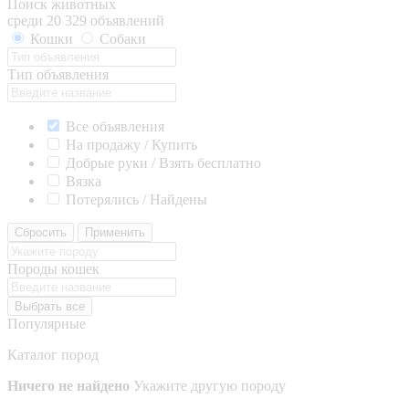
Поиск животных
среди 20 329 объявлений
Кошки
Собаки
Тип объявления
Все объявления
На продажу / Купить
Добрые руки / Взять бесплатно
Вязка
Потерялись / Найдены
Сбросить
Применить
Породы кошек
Выбрать все
Популярные
Каталог пород
Ничего не найдено
Укажите другую породу