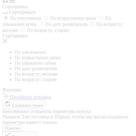
Сортировка
Сортировать
По умолчанию
По возрастанию цены
По
убыванию цены
По дате размещения
По возрасту:
моложе
По возрасту: старше
Сортировка
По умолчанию
По возрастанию цены
По убыванию цены
По дате размещения
По возрасту: моложе
По возрасту: старше
Фильтры
Подобрать питомца
Сохранить поиск
Невозможно сохранить параметры поиска
Укажите Тип питомца и Породу, чтобы мы могли сохранить
параметры вашего поиска
Понятно