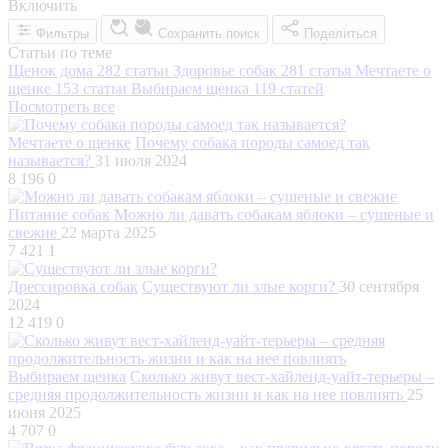
Включить
Фильтры
Сохранить поиск
Поделиться
Статьи по теме
Щенок дома
282 статьи
Здоровье собак
281 статья
Мечтаете о
щенке
153 статьи
Выбираем щенка
119 статей
Посмотреть все
Мечтаете о щенке
Почему собака породы самоед так
называется?
31 июля 2024
8 196
0
Питание собак
Можно ли давать собакам яблоки – сушеные и
свежие
22 марта 2025
7 421
1
Дрессировка собак
Существуют ли злые корги?
30 сентября
2024
12 419
0
Выбираем щенка
Сколько живут вест-хайленд-уайт-терьеры –
средняя продолжительность жизни и как на нее повлиять
25
июня 2025
4 707
0