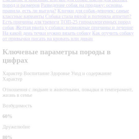
пород и размеров
Разведение собак на продажу: основы,
правила, есть ли выгода?
Клички для собак-девочек: самые
классные варианты
Собака стала вялой и потеряла аппетит?
Есть причины для тревоги
ТОП-25 гипоаллергенных пород
собак
Желтая рвота у собаки: возможные причины и лечение
На какой день течки нужно вязать собаку
Как отучить собаку
от привычки писать на кровать или диван
Ключевые параметры породы в
цифрах
Характер
Воспитание
Здоровье
Уход и содержание
Характер
Отношения с людьми и животными, повадки и темперамент,
жизнь в семье
Возбудимость
60%
Дружелюбие
80%