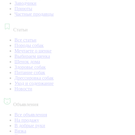
Заводчики
Приюты
Частные продавцы
Статьи
Все статьи
Породы собак
Мечтаете о щенке
Выбираем щенка
Щенок дома
Здоровье собак
Питание собак
Дрессировка собак
Уход и содержание
Новости
Объявления
Все объявления
На продажу
В добрые руки
Вязка