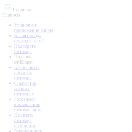
Сервисы
Сервисы
Установите
приложение Kinpet
Какая порода
подходит вам?
Подобрать
питомца
Подарки
от Kinpet
Как выбрать
и купить
питомца
Симулятор
жизни с
питомцем
Готовимся
к появлению
питомца дома
Как взять
питомца
из приюта
Беременность