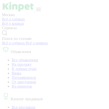
Москва
Всё о собаках
Всё о кошках
Сервисы
Поиск по статьям
Всё о собаках
Всё о кошках
Объявления
Все объявления
На продажу
В добрые руки
Вязка
Потерявшиеся
От заводчиков
Из приютов
Каталог продавцов
Все продавцы