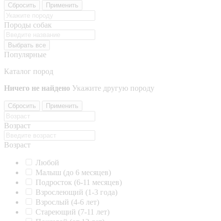
Сбросить
Применить
Породы собак
Выбрать все
Популярные
Каталог пород
Ничего не найдено
Укажите другую породу
Сбросить
Применить
Возраст
Возраст
Любой
Малыш (до 6 месяцев)
Подросток (6-11 месяцев)
Взрослеющий (1-3 года)
Взрослый (4-6 лет)
Стареющий (7-11 лет)