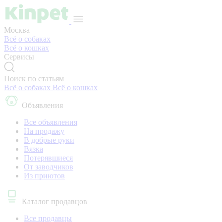
Москва
Всё о собаках
Всё о кошках
Сервисы
Поиск по статьям
Всё о собаках
Всё о кошках
Объявления
Все объявления
На продажу
В добрые руки
Вязка
Потерявшиеся
От заводчиков
Из приютов
Каталог продавцов
Все продавцы