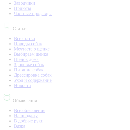
Заводчики
Приюты
Частные продавцы
Статьи
Все статьи
Породы собак
Мечтаете о щенке
Выбираем щенка
Щенок дома
Здоровье собак
Питание собак
Дрессировка собак
Уход и содержание
Новости
Объявления
Все объявления
На продажу
В добрые руки
Вязка