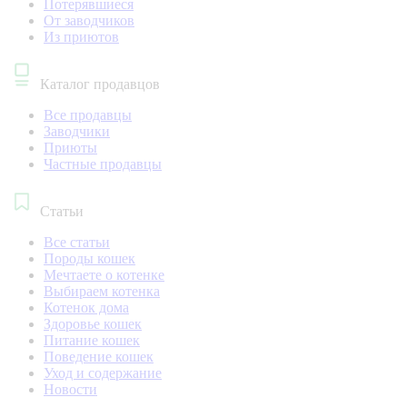
Потерявшиеся
От заводчиков
Из приютов
Каталог продавцов
Все продавцы
Заводчики
Приюты
Частные продавцы
Статьи
Все статьи
Породы кошек
Мечтаете о котенке
Выбираем котенка
Котенок дома
Здоровье кошек
Питание кошек
Поведение кошек
Уход и содержание
Новости