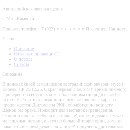
Австралийская овчарка щенок
с. Усть-Каменка
Показать телефон
+7 (923) ⚬⚬⚬ ⚬⚬ ⚬⚬
Позвонить
Написать
Елена
Описание
Отзывы о продавце
(1)
О породе
Советы
Описание
В поисках своей семьи щенок австралийской овчарки (аусси).
Кобель. ДР 25.12.25. Окрас черный с белым (черный биколор).
Проверен по генетическим заболеваниям (по родителям) и
психике. Родители - чемпионы, чья выставочная карьера
продолжается. Документы РКФ, обработки по возрасту.
Щенок без брака. Подходит для выставок и разведения.
Отлично показал себя на выставке. ✔ живет в доме в семье с
маленькими детьми, выгул на большой территории, дома не
пакостит, все дела делает на улице ✔ приучен к длительным