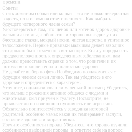
времени.
Советы
Стать хозяином собаки или кошки – это не только невероятная
радость, но и огромная ответственность. Как выбрать
будущего четвероного члена семьи?
Удостоверьтесь в том, что щенок или котенок здоров
Здоровые
малыши активны, любопытны и хорошо выглядят: у них
блестящие глазки, мокрый носик, чистая шерстка и упитанное
телосложение. Первые прививки малышам делает заводчик –
это должно быть отмечено в ветпаспорте. Если у породы есть
предрасположенность к определенным заболеваниям, вам
должны предоставить справки о том, что родители и их
потомство прошли тесты и полностью здоровы.
Не делайте выбор по фото
Необходимо познакомиться с
будущим членом семьи лично. Так вы убедитесь в его
здоровье и определитесь с характером.
Уточните, социализирован ли маленький питомец
Убедитесь,
что малыш с рождения активно общался с людьми и
животными, был приучен к туалету. Посмотрите, не
проявляет ли он излишнюю пугливость или агрессию.
Обязательно поинтересуйтесь у заводчика историей
родителей, особенно мамы: каков их темперамент, заслуги,
состояние здоровья и возраст вязки.
Изучите особенности породы
Убедитесь, что хорошо изучили
особенности выбранной породы, и ответьте себе на вопрос: