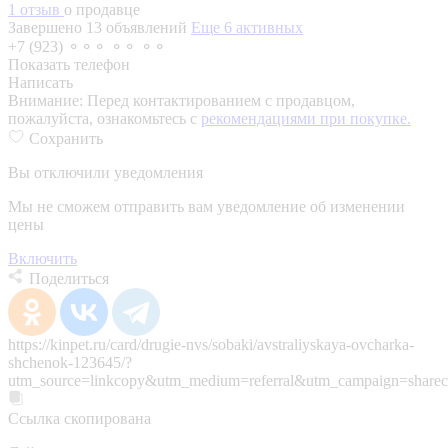
1 отзыв
о продавце
Завершено 13 объявлений
Еще 6 активных
+7 (923) ⚬⚬⚬ ⚬⚬ ⚬⚬
Показать телефон
Написать
Внимание:
Перед контактированием с продавцом,
пожалуйста, ознакомьтесь с
рекомендациями при покупке.
Сохранить
Вы отключили уведомления
Мы не сможем отправить вам уведомление об изменении
цены
Включить
Поделиться
https://kinpet.ru/card/drugie-nvs/sobaki/avstraliyskaya-ovcharka-
shchenok-123645/?
utm_source=linkcopy&utm_medium=referral&utm_campaign=sharec
Ссылка скопирована