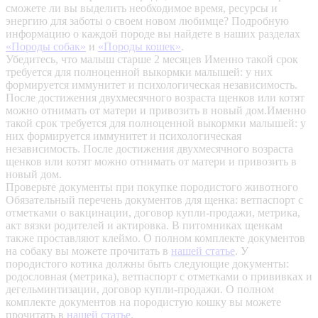
сможете ли вы выделить необходимое время, ресурсы и
энергию для заботы о своем новом любимце? Подробную
информацию о каждой породе вы найдете в наших разделах
«Породы собак»
и
«Породы кошек»
.
Убедитесь, что малыш старше 2 месяцев
Именно такой срок
требуется для полноценной выкормки малышей: у них
формируется иммунитет и психологическая независимость.
После достижения двухмесячного возраста щенков или котят
можно отнимать от матери и привозить в новый дом.Именно
такой срок требуется для полноценной выкормки малышей: у
них формируется иммунитет и психологическая
независимость. После достижения двухмесячного возраста
щенков или котят можно отнимать от матери и привозить в
новый дом.
Проверьте документы при покупке породистого животного
Обязательный перечень документов для щенка: ветпаспорт с
отметками о вакцинации, договор купли-продажи, метрика,
акт вязки родителей и актировка. В питомниках щенкам
также проставляют клеймо. О полном комплекте документов
на собаку вы можете прочитать в
нашей статье
.
У
породистого котика должны быть следующие документы:
родословная (метрика), ветпаспорт с отметками о прививках и
дегельминтизации, договор купли-продажи. О полном
комплекте документов на породистую кошку вы можете
прочитать в
нашей статье
.