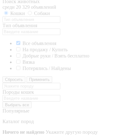
Поиск животных
среди 20 329 объявлений
Кошки
Собаки
Тип объявления
Все объявления
На продажу / Купить
Добрые руки / Взять бесплатно
Вязка
Потерялись / Найдены
Сбросить
Применить
Породы кошек
Выбрать все
Популярные
Каталог пород
Ничего не найдено
Укажите другую породу