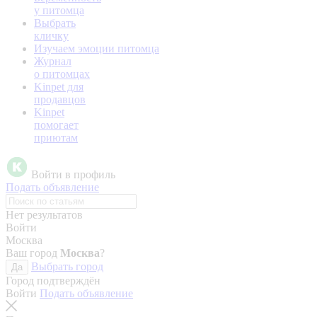
у питомца
Выбрать
кличку
Изучаем эмоции питомца
Журнал
о питомцах
Kinpet для
продавцов
Kinpet
помогает
приютам
Войти в профиль
Подать объявление
Нет результатов
Войти
Москва
Ваш город
Москва
?
Выбрать город
Да
Город подтверждён
Войти
Подать объявление