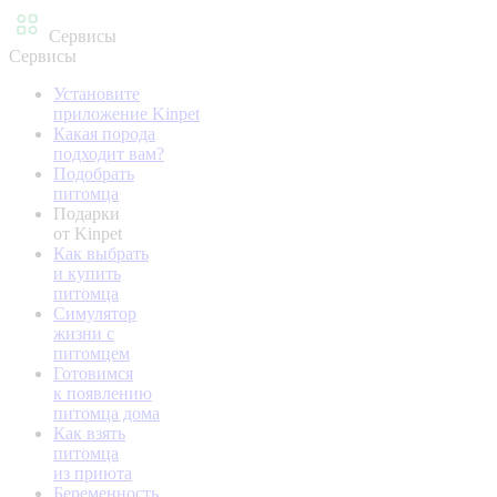
Сервисы
Сервисы
Установите
приложение Kinpet
Какая порода
подходит вам?
Подобрать
питомца
Подарки
от Kinpet
Как выбрать
и купить
питомца
Симулятор
жизни с
питомцем
Готовимся
к появлению
питомца дома
Как взять
питомца
из приюта
Беременность