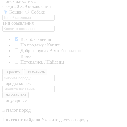
Поиск животных
среди 20 329 объявлений
Кошки
Собаки
Тип объявления
Все объявления
На продажу / Купить
Добрые руки / Взять бесплатно
Вязка
Потерялись / Найдены
Сбросить
Применить
Породы кошек
Выбрать все
Популярные
Каталог пород
Ничего не найдено
Укажите другую породу