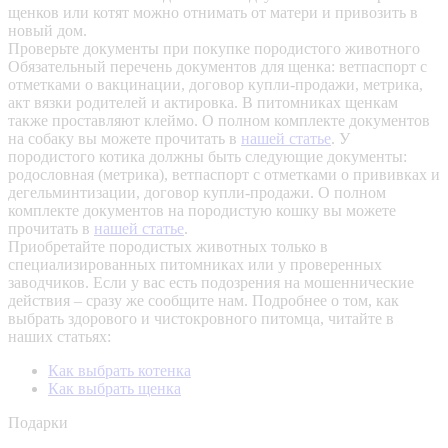
щенков или котят можно отнимать от матери и привозить в
новый дом.
Проверьте документы при покупке породистого животного
Обязательный перечень документов для щенка: ветпаспорт с
отметками о вакцинации, договор купли-продажи, метрика,
акт вязки родителей и актировка. В питомниках щенкам
также проставляют клеймо. О полном комплекте документов
на собаку вы можете прочитать в
нашей статье
.
У
породистого котика должны быть следующие документы:
родословная (метрика), ветпаспорт с отметками о прививках и
дегельминтизации, договор купли-продажи. О полном
комплекте документов на породистую кошку вы можете
прочитать в
нашей статье
.
Приобретайте породистых животных только в
специализированных питомниках или у проверенных
заводчиков. Если у вас есть подозрения на мошеннические
действия – сразу же сообщите нам.
Подробнее о том, как
выбрать здорового и чистокровного питомца, читайте в
наших статьях:
Как выбрать котенка
Как выбрать щенка
Подарки