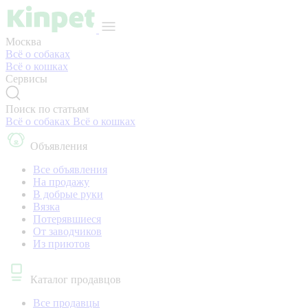
Москва
Всё о собаках
Всё о кошках
Сервисы
Поиск по статьям
Всё о собаках
Всё о кошках
Объявления
Все объявления
На продажу
В добрые руки
Вязка
Потерявшиеся
От заводчиков
Из приютов
Каталог продавцов
Все продавцы