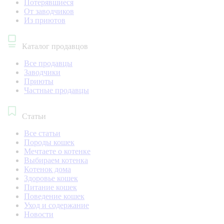
Потерявшиеся
От заводчиков
Из приютов
Каталог продавцов
Все продавцы
Заводчики
Приюты
Частные продавцы
Статьи
Все статьи
Породы кошек
Мечтаете о котенке
Выбираем котенка
Котенок дома
Здоровье кошек
Питание кошек
Поведение кошек
Уход и содержание
Новости