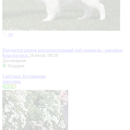
10
Продается щенок континентальный той спаниель - папийон
Красногорск
24 июля, 09:28
Договорная
Подарок
Светлана Трухманова
Заводчик