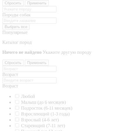
Сбросить
Применить
Породы собак
Выбрать все
Популярные
Каталог пород
Ничего не найдено
Укажите другую породу
Сбросить
Применить
Возраст
Возраст
Любой
Малыш (до 6 месяцев)
Подросток (6-11 месяцев)
Взрослеющий (1-3 года)
Взрослый (4-6 лет)
Стареющий (7-11 лет)