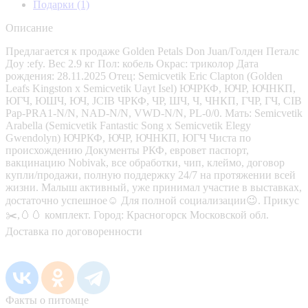
Подарки
(1)
Описание
Предлагается к продаже Golden Petals Don Juan/Голден Петалс
Доy :efy. Вес 2.9 кг Пол: кобель Окрас: триколор Дата
рождения: 28.11.2025 Отец: Semicvetik Eric Clapton (Golden
Leafs Kingston x Semicvetik Uayt Isel) ЮЧРКФ, ЮЧР, ЮЧНКП,
ЮГЧ, ЮШЧ, ЮЧ, JCIB ЧРКФ, ЧР, ШЧ, Ч, ЧНКП, ГЧР, ГЧ, CIB
Pap-PRA1-N/N, NAD-N/N, VWD-N/N, PL-0/0. Мать: Semicvetik
Arabella (Semicvetik Fantastic Song x Semicvetik Elegy
Gwendolyn) ЮЧРКФ, ЮЧР, ЮЧНКП, ЮГЧ Чиста по
происхождению Документы РКФ, евровет паспорт,
вакцинацию Nobivak, все обработки, чип, клеймо, договор
купли/продажи, полную поддержку 24/7 на протяжении всей
жизни. Малыш активный, уже принимал участие в выставках,
достаточно успешное☺️ Для полной социализации😉. Прикус
✂️,🥚🥚 комплект. Город: Красногорск Московской обл.
Доставка по договоренности
Факты о питомце