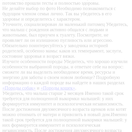
потомство прошли тесты и полностью здоровы.
Не делайте выбор по фото
Необходимо познакомиться с
будущим членом семьи лично. Так вы убедитесь в его
здоровье и определитесь с характером.
Уточните, социализирован ли маленький питомец
Убедитесь,
что малыш с рождения активно общался с людьми и
животными, был приучен к туалету. Посмотрите, не
проявляет ли он излишнюю пугливость или агрессию.
Обязательно поинтересуйтесь у заводчика историей
родителей, особенно мамы: каков их темперамент, заслуги,
состояние здоровья и возраст вязки.
Изучите особенности породы
Убедитесь, что хорошо изучили
особенности выбранной породы, и ответьте себе на вопрос:
сможете ли вы выделить необходимое время, ресурсы и
энергию для заботы о своем новом любимце? Подробную
информацию о каждой породе вы найдете в наших разделах
«Породы собак»
и
«Породы кошек»
.
Убедитесь, что малыш старше 2 месяцев
Именно такой срок
требуется для полноценной выкормки малышей: у них
формируется иммунитет и психологическая независимость.
После достижения двухмесячного возраста щенков или котят
можно отнимать от матери и привозить в новый дом.Именно
такой срок требуется для полноценной выкормки малышей: у
них формируется иммунитет и психологическая
независимость. После достижения двухмесячного возраста