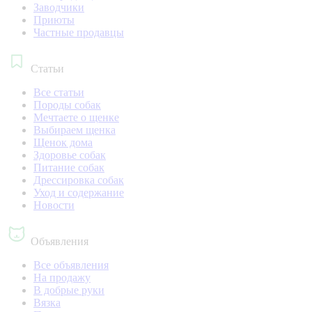
Заводчики
Приюты
Частные продавцы
Статьи
Все статьи
Породы собак
Мечтаете о щенке
Выбираем щенка
Щенок дома
Здоровье собак
Питание собак
Дрессировка собак
Уход и содержание
Новости
Объявления
Все объявления
На продажу
В добрые руки
Вязка