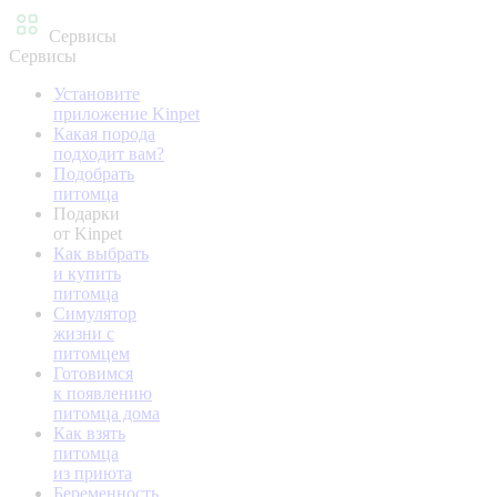
Сервисы
Сервисы
Установите
приложение Kinpet
Какая порода
подходит вам?
Подобрать
питомца
Подарки
от Kinpet
Как выбрать
и купить
питомца
Симулятор
жизни с
питомцем
Готовимся
к появлению
питомца дома
Как взять
питомца
из приюта
Беременность