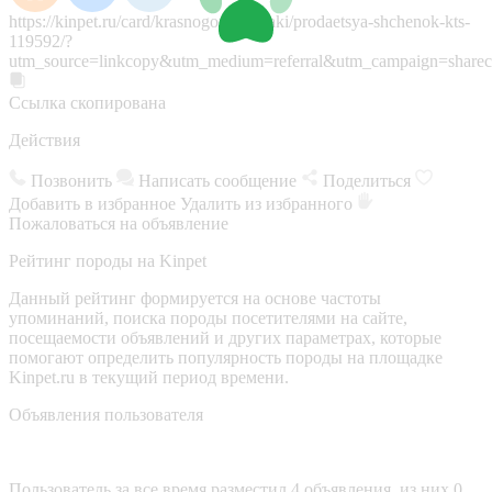
https://kinpet.ru/card/krasnogorsk/sobaki/prodaetsya-shchenok-kts-
119592/?
utm_source=linkcopy&utm_medium=referral&utm_campaign=sharec
Ссылка скопирована
Действия
Позвонить
Написать сообщение
Поделиться
Добавить в избранное
Удалить из избранного
Пожаловаться на объявление
Рейтинг породы на Kinpet
Данный рейтинг формируется на основе частоты
упоминаний, поиска породы посетителями на сайте,
посещаемости объявлений и других параметрах, которые
помогают определить популярность породы на площадке
Kinpet.ru в текущий период времени.
Объявления пользователя
Пользователь за все время разместил 4 объявления, из них 0