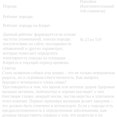
Папийон
Порода:
(Континентальный
той-спаниель)
Рейтинг породы:
Рейтинг породы на Kinpet
Данный рейтинг формируется на основе
частоты упоминаний, поиска породы
№ 23 из 519
посетителями на сайте, посещаемости
объявлений и других параметрах,
которые помогают определить
популярность породы на площадке
Kinpet.ru в текущий период времени.
Советы
Стать хозяином собаки или кошки – это не только невероятная
радость, но и огромная ответственность. Как выбрать
будущего четвероного члена семьи?
Удостоверьтесь в том, что щенок или котенок здоров
Здоровые
малыши активны, любопытны и хорошо выглядят: у них
блестящие глазки, мокрый носик, чистая шерстка и упитанное
телосложение. Первые прививки малышам делает заводчик –
это должно быть отмечено в ветпаспорте. Если у породы есть
предрасположенность к определенным заболеваниям, вам
должны предоставить справки о том, что родители и их