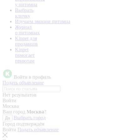
у питомца
Выбрать
кличку
Изучаем эмоции питомца
Журнал
о питомцах
Kinpet для
продавцов
Kinpet
помогает
приютам
Войти в профиль
Подать объявление
Нет результатов
Войти
Москва
Ваш город
Москва
?
Выбрать город
Да
Город подтверждён
Войти
Подать объявление