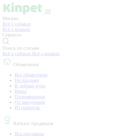
Москва
Всё о собаках
Всё о кошках
Сервисы
Поиск по статьям
Всё о собаках
Всё о кошках
Объявления
Все объявления
На продажу
В добрые руки
Вязка
Потерявшиеся
От заводчиков
Из приютов
Каталог продавцов
Все продавцы