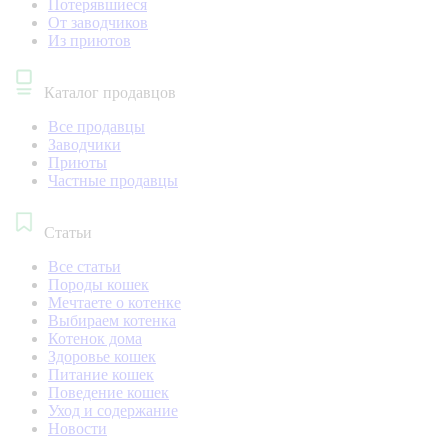
Потерявшиеся
От заводчиков
Из приютов
Каталог продавцов
Все продавцы
Заводчики
Приюты
Частные продавцы
Статьи
Все статьи
Породы кошек
Мечтаете о котенке
Выбираем котенка
Котенок дома
Здоровье кошек
Питание кошек
Поведение кошек
Уход и содержание
Новости