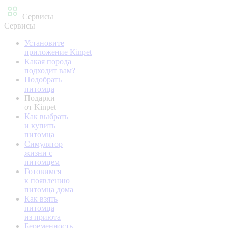
Сервисы
Сервисы
Установите
приложение Kinpet
Какая порода
подходит вам?
Подобрать
питомца
Подарки
от Kinpet
Как выбрать
и купить
питомца
Симулятор
жизни с
питомцем
Готовимся
к появлению
питомца дома
Как взять
питомца
из приюта
Беременность