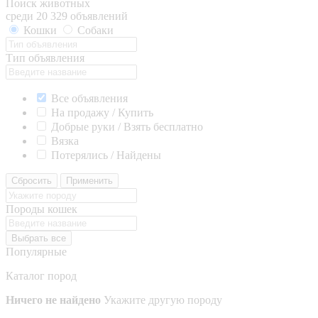
Поиск животных
среди 20 329 объявлений
Кошки
Собаки
Тип объявления
Все объявления
На продажу / Купить
Добрые руки / Взять бесплатно
Вязка
Потерялись / Найдены
Сбросить
Применить
Породы кошек
Выбрать все
Популярные
Каталог пород
Ничего не найдено
Укажите другую породу