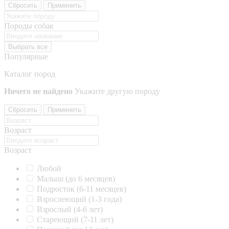
Сбросить
Применить
Породы собак
Выбрать все
Популярные
Каталог пород
Ничего не найдено
Укажите другую породу
Сбросить
Применить
Возраст
Возраст
Любой
Малыш (до 6 месяцев)
Подросток (6-11 месяцев)
Взрослеющий (1-3 года)
Взрослый (4-6 лет)
Стареющий (7-11 лет)