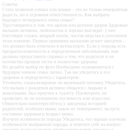
Советы
Стать хозяином собаки или кошки – это не только невероятная
радость, но и огромная ответственность. Как выбрать
будущего четвероного члена семьи?
Удостоверьтесь в том, что щенок или котенок здоров
Здоровые
малыши активны, любопытны и хорошо выглядят: у них
блестящие глазки, мокрый носик, чистая шерстка и упитанное
телосложение. Первые прививки малышам делает заводчик –
это должно быть отмечено в ветпаспорте. Если у породы есть
предрасположенность к определенным заболеваниям, вам
должны предоставить справки о том, что родители и их
потомство прошли тесты и полностью здоровы.
Не делайте выбор по фото
Необходимо познакомиться с
будущим членом семьи лично. Так вы убедитесь в его
здоровье и определитесь с характером.
Уточните, социализирован ли маленький питомец
Убедитесь,
что малыш с рождения активно общался с людьми и
животными, был приучен к туалету. Посмотрите, не
проявляет ли он излишнюю пугливость или агрессию.
Обязательно поинтересуйтесь у заводчика историей
родителей, особенно мамы: каков их темперамент, заслуги,
состояние здоровья и возраст вязки.
Изучите особенности породы
Убедитесь, что хорошо изучили
особенности выбранной породы, и ответьте себе на вопрос:
сможете ли вы выделить необходимое время, ресурсы и