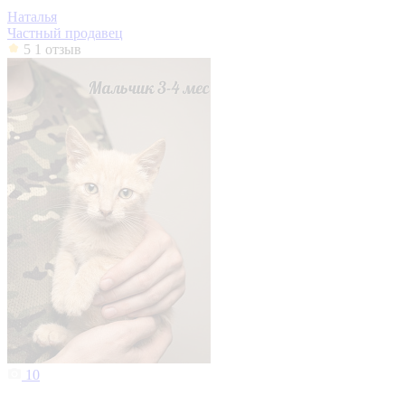
Наталья
Частный продавец
5
1 отзыв
10