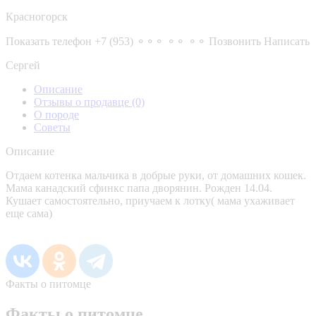
Красногорск
Показать телефон
+7 (953) ⚬⚬⚬ ⚬⚬ ⚬⚬
Позвонить
Написать
Сергей
Описание
Отзывы о продавце
(0)
О породе
Советы
Описание
Отдаем котенка мальчика в добрые руки, от домашних кошек.
Мама канадский сфинкс папа дворянин. Рожден 14.04.
Кушает самостоятельно, приучаем к лотку( мама ухаживает
еще сама)
Факты о питомце
Факты о питомце