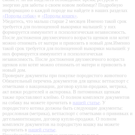
энергию для заботы о своем новом любимце? Подробную
информацию о каждой породе вы найдете в наших разделах
«Породы собак»
и
«Породы кошек»
.
Убедитесь, что малыш старше 2 месяцев
Именно такой срок
требуется для полноценной выкормки малышей: у них
формируется иммунитет и психологическая независимость.
После достижения двухмесячного возраста щенков или котят
можно отнимать от матери и привозить в новый дом.Именно
такой срок требуется для полноценной выкормки малышей: у
них формируется иммунитет и психологическая
независимость. После достижения двухмесячного возраста
щенков или котят можно отнимать от матери и привозить в
новый дом.
Проверьте документы при покупке породистого животного
Обязательный перечень документов для щенка: ветпаспорт с
отметками о вакцинации, договор купли-продажи, метрика,
акт вязки родителей и актировка. В питомниках щенкам
также проставляют клеймо. О полном комплекте документов
на собаку вы можете прочитать в
нашей статье
.
У
породистого котика должны быть следующие документы:
родословная (метрика), ветпаспорт с отметками о прививках и
дегельминтизации, договор купли-продажи. О полном
комплекте документов на породистую кошку вы можете
прочитать в
нашей статье
.