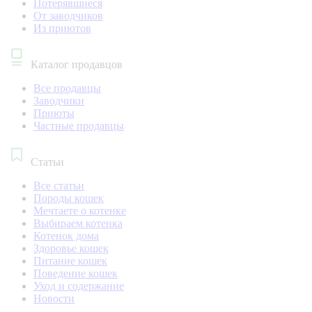
Потерявшиеся
От заводчиков
Из приютов
Каталог продавцов
Все продавцы
Заводчики
Приюты
Частные продавцы
Статьи
Все статьи
Породы кошек
Мечтаете о котенке
Выбираем котенка
Котенок дома
Здоровье кошек
Питание кошек
Поведение кошек
Уход и содержание
Новости