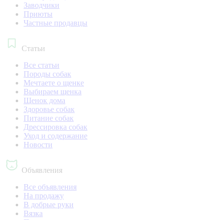
Заводчики
Приюты
Частные продавцы
Статьи
Все статьи
Породы собак
Мечтаете о щенке
Выбираем щенка
Щенок дома
Здоровье собак
Питание собак
Дрессировка собак
Уход и содержание
Новости
Объявления
Все объявления
На продажу
В добрые руки
Вязка