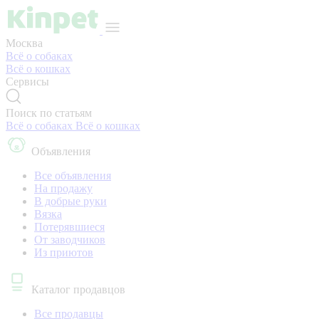
Москва
Всё о собаках
Всё о кошках
Сервисы
Поиск по статьям
Всё о собаках
Всё о кошках
Объявления
Все объявления
На продажу
В добрые руки
Вязка
Потерявшиеся
От заводчиков
Из приютов
Каталог продавцов
Все продавцы