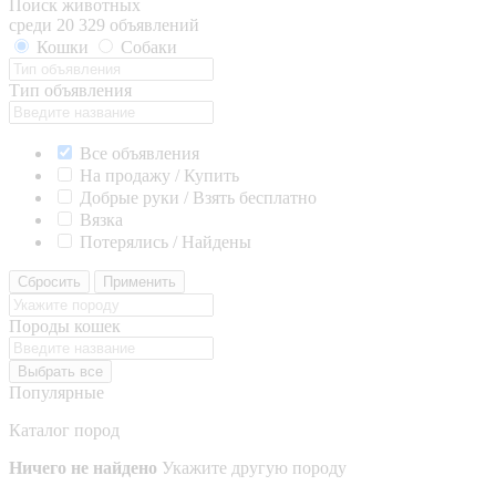
Поиск животных
среди 20 329 объявлений
Кошки
Собаки
Тип объявления
Все объявления
На продажу / Купить
Добрые руки / Взять бесплатно
Вязка
Потерялись / Найдены
Сбросить
Применить
Породы кошек
Выбрать все
Популярные
Каталог пород
Ничего не найдено
Укажите другую породу