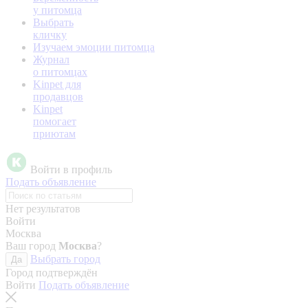
у питомца
Выбрать
кличку
Изучаем эмоции питомца
Журнал
о питомцах
Kinpet для
продавцов
Kinpet
помогает
приютам
Войти в профиль
Подать объявление
Нет результатов
Войти
Москва
Ваш город
Москва
?
Выбрать город
Да
Город подтверждён
Войти
Подать объявление