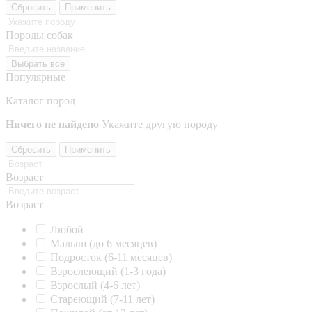
Сбросить
Применить
Породы собак
Выбрать все
Популярные
Каталог пород
Ничего не найдено
Укажите другую породу
Сбросить
Применить
Возраст
Возраст
Любой
Малыш (до 6 месяцев)
Подросток (6-11 месяцев)
Взрослеющий (1-3 года)
Взрослый (4-6 лет)
Стареющий (7-11 лет)