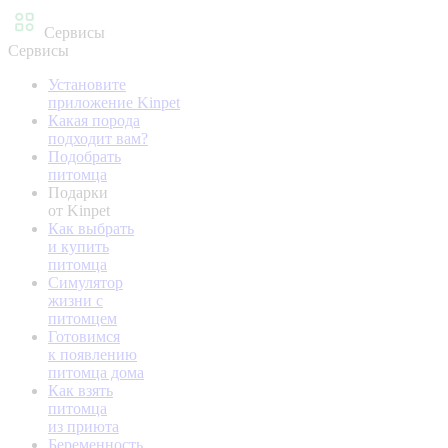
Сервисы
Сервисы
Установите
приложение Kinpet
Какая порода
подходит вам?
Подобрать
питомца
Подарки
от Kinpet
Как выбрать
и купить
питомца
Симулятор
жизни с
питомцем
Готовимся
к появлению
питомца дома
Как взять
питомца
из приюта
Беременность