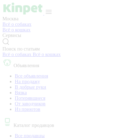
Москва
Всё о собаках
Всё о кошках
Сервисы
Поиск по статьям
Всё о собаках
Всё о кошках
Объявления
Все объявления
На продажу
В добрые руки
Вязка
Потерявшиеся
От заводчиков
Из приютов
Каталог продавцов
Все продавцы