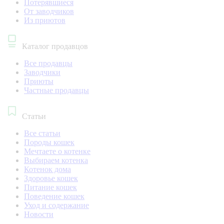
Потерявшиеся
От заводчиков
Из приютов
Каталог продавцов
Все продавцы
Заводчики
Приюты
Частные продавцы
Статьи
Все статьи
Породы кошек
Мечтаете о котенке
Выбираем котенка
Котенок дома
Здоровье кошек
Питание кошек
Поведение кошек
Уход и содержание
Новости