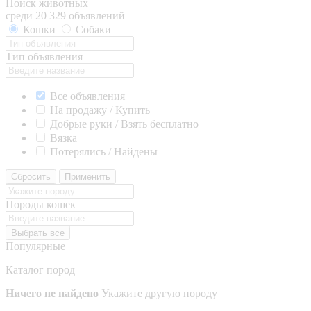
Поиск животных
среди 20 329 объявлений
Кошки
Собаки
Тип объявления
Все объявления
На продажу / Купить
Добрые руки / Взять бесплатно
Вязка
Потерялись / Найдены
Сбросить
Применить
Породы кошек
Выбрать все
Популярные
Каталог пород
Ничего не найдено
Укажите другую породу