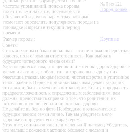
Данный рейтинг формируется на основе
№ 6 из 121
частоты упоминаний, поиска породы
Пород Кошек
посетителями на сайте, посещаемости
объявлений и других параметрах, которые
помогают определить популярность породы на
площадке Kinpet.ru в текущий период
времени.
Размер породы:
Крупные
Советы
Стать хозяином собаки или кошки – это не только невероятная
радость, но и огромная ответственность. Как выбрать
будущего четвероного члена семьи?
Удостоверьтесь в том, что щенок или котенок здоров
Здоровые
малыши активны, любопытны и хорошо выглядят: у них
блестящие глазки, мокрый носик, чистая шерстка и упитанное
телосложение. Первые прививки малышам делает заводчик –
это должно быть отмечено в ветпаспорте. Если у породы есть
предрасположенность к определенным заболеваниям, вам
должны предоставить справки о том, что родители и их
потомство прошли тесты и полностью здоровы.
Не делайте выбор по фото
Необходимо познакомиться с
будущим членом семьи лично. Так вы убедитесь в его
здоровье и определитесь с характером.
Уточните, социализирован ли маленький питомец
Убедитесь,
что малыш с рождения активно общался с людьми и