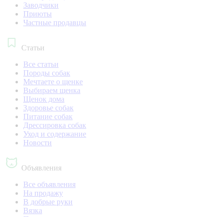
Заводчики
Приюты
Частные продавцы
Статьи
Все статьи
Породы собак
Мечтаете о щенке
Выбираем щенка
Щенок дома
Здоровье собак
Питание собак
Дрессировка собак
Уход и содержание
Новости
Объявления
Все объявления
На продажу
В добрые руки
Вязка