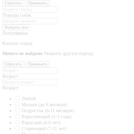
Сбросить
Применить
Породы собак
Выбрать все
Популярные
Каталог пород
Ничего не найдено
Укажите другую породу
Сбросить
Применить
Возраст
Возраст
Любой
Малыш (до 6 месяцев)
Подросток (6-11 месяцев)
Взрослеющий (1-3 года)
Взрослый (4-6 лет)
Стареющий (7-11 лет)