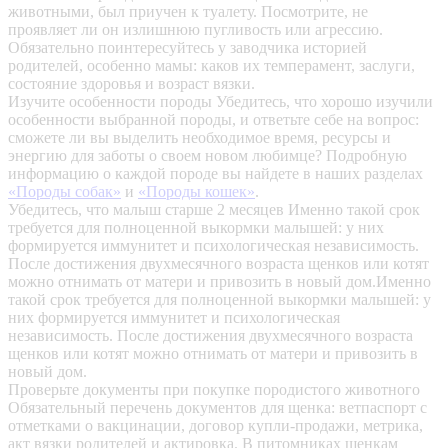
животными, был приучен к туалету. Посмотрите, не
проявляет ли он излишнюю пугливость или агрессию.
Обязательно поинтересуйтесь у заводчика историей
родителей, особенно мамы: каков их темперамент, заслуги,
состояние здоровья и возраст вязки.
Изучите особенности породы
Убедитесь, что хорошо изучили
особенности выбранной породы, и ответьте себе на вопрос:
сможете ли вы выделить необходимое время, ресурсы и
энергию для заботы о своем новом любимце? Подробную
информацию о каждой породе вы найдете в наших разделах
«Породы собак»
и
«Породы кошек»
.
Убедитесь, что малыш старше 2 месяцев
Именно такой срок
требуется для полноценной выкормки малышей: у них
формируется иммунитет и психологическая независимость.
После достижения двухмесячного возраста щенков или котят
можно отнимать от матери и привозить в новый дом.Именно
такой срок требуется для полноценной выкормки малышей: у
них формируется иммунитет и психологическая
независимость. После достижения двухмесячного возраста
щенков или котят можно отнимать от матери и привозить в
новый дом.
Проверьте документы при покупке породистого животного
Обязательный перечень документов для щенка: ветпаспорт с
отметками о вакцинации, договор купли-продажи, метрика,
акт вязки родителей и актировка. В питомниках щенкам