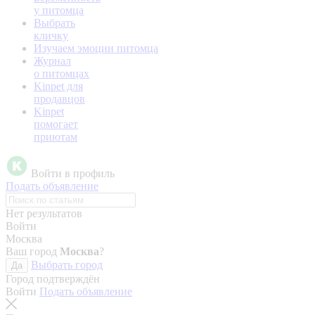
у питомца
Выбрать
кличку
Изучаем эмоции питомца
Журнал
о питомцах
Kinpet для
продавцов
Kinpet
помогает
приютам
Войти в профиль
Подать объявление
Нет результатов
Войти
Москва
Ваш город
Москва
?
Выбрать город
Да
Город подтверждён
Войти
Подать объявление