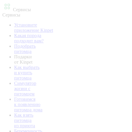
Сервисы
Сервисы
Установите
приложение Kinpet
Какая порода
подходит вам?
Подобрать
питомца
Подарки
от Kinpet
Как выбрать
и купить
питомца
Симулятор
жизни с
питомцем
Готовимся
к появлению
питомца дома
Как взять
питомца
из приюта
Беременность