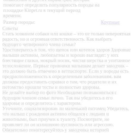
помогают определить популярность породы на
площадке Kinpet.ru в текущий период
времени.
Размер породы:
Крупные
Советы
Стать хозяином собаки или кошки – это не только невероятная
радость, но и огромная ответственность. Как выбрать
будущего четвероного члена семьи?
Удостоверьтесь в том, что щенок или котенок здоров
Здоровые
малыши активны, любопытны и хорошо выглядят: у них
блестящие глазки, мокрый носик, чистая шерстка и упитанное
телосложение. Первые прививки малышам делает заводчик –
это должно быть отмечено в ветпаспорте. Если у породы есть
предрасположенность к определенным заболеваниям, вам
должны предоставить справки о том, что родители и их
потомство прошли тесты и полностью здоровы.
Не делайте выбор по фото
Необходимо познакомиться с
будущим членом семьи лично. Так вы убедитесь в его
здоровье и определитесь с характером.
Уточните, социализирован ли маленький питомец
Убедитесь,
что малыш с рождения активно общался с людьми и
животными, был приучен к туалету. Посмотрите, не
проявляет ли он излишнюю пугливость или агрессию.
Обязательно поинтересуйтесь у заводчика историей