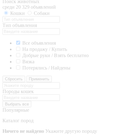
Поиск животных
среди 20 329 объявлений
Кошки
Собаки
Тип объявления
Все объявления
На продажу / Купить
Добрые руки / Взять бесплатно
Вязка
Потерялись / Найдены
Сбросить
Применить
Породы кошек
Выбрать все
Популярные
Каталог пород
Ничего не найдено
Укажите другую породу