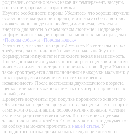
родителей, особенно мамы: каков их темперамент, заслуги,
состояние здоровья и возраст вязки.
Изучите особенности породы
Убедитесь, что хорошо изучили
особенности выбранной породы, и ответьте себе на вопрос:
сможете ли вы выделить необходимое время, ресурсы и
энергию для заботы о своем новом любимце? Подробную
информацию о каждой породе вы найдете в наших разделах
«Породы собак»
и
«Породы кошек»
.
Убедитесь, что малыш старше 2 месяцев
Именно такой срок
требуется для полноценной выкормки малышей: у них
формируется иммунитет и психологическая независимость.
После достижения двухмесячного возраста щенков или котят
можно отнимать от матери и привозить в новый дом.Именно
такой срок требуется для полноценной выкормки малышей: у
них формируется иммунитет и психологическая
независимость. После достижения двухмесячного возраста
щенков или котят можно отнимать от матери и привозить в
новый дом.
Проверьте документы при покупке породистого животного
Обязательный перечень документов для щенка: ветпаспорт с
отметками о вакцинации, договор купли-продажи, метрика,
акт вязки родителей и актировка. В питомниках щенкам
также проставляют клеймо. О полном комплекте документов
на собаку вы можете прочитать в
нашей статье
.
У
породистого котика должны быть следующие документы: