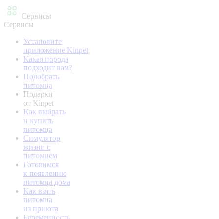
Сервисы
Сервисы
Установите
приложение Kinpet
Какая порода
подходит вам?
Подобрать
питомца
Подарки
от Kinpet
Как выбрать
и купить
питомца
Симулятор
жизни с
питомцем
Готовимся
к появлению
питомца дома
Как взять
питомца
из приюта
Беременность