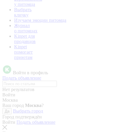
у питомца
Выбрать
кличку
Изучаем эмоции питомца
Журнал
о питомцах
Kinpet для
продавцов
Kinpet
помогает
приютам
Войти в профиль
Подать объявление
Нет результатов
Войти
Москва
Ваш город
Москва
?
Выбрать город
Да
Город подтверждён
Войти
Подать объявление