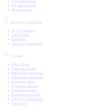
Потерявшиеся
От заводчиков
Из приютов
Каталог продавцов
Все продавцы
Заводчики
Приюты
Частные продавцы
Статьи
Все статьи
Породы кошек
Мечтаете о котенке
Выбираем котенка
Котенок дома
Здоровье кошек
Питание кошек
Поведение кошек
Уход и содержание
Новости