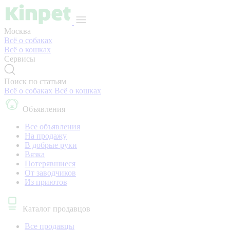
Москва
Всё о собаках
Всё о кошках
Сервисы
Поиск по статьям
Всё о собаках
Всё о кошках
Объявления
Все объявления
На продажу
В добрые руки
Вязка
Потерявшиеся
От заводчиков
Из приютов
Каталог продавцов
Все продавцы