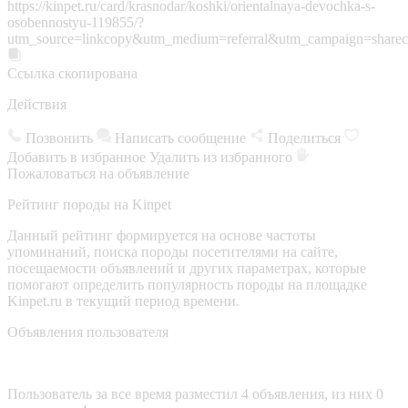
https://kinpet.ru/card/krasnodar/koshki/orientalnaya-devochka-s-
osobennostyu-119855/?
utm_source=linkcopy&utm_medium=referral&utm_campaign=sharec
Ссылка скопирована
Действия
Позвонить
Написать сообщение
Поделиться
Добавить в избранное
Удалить из избранного
Пожаловаться на объявление
Рейтинг породы на Kinpet
Данный рейтинг формируется на основе частоты
упоминаний, поиска породы посетителями на сайте,
посещаемости объявлений и других параметрах, которые
помогают определить популярность породы на площадке
Kinpet.ru в текущий период времени.
Объявления пользователя
Пользователь за все время разместил 4 объявления, из них 0