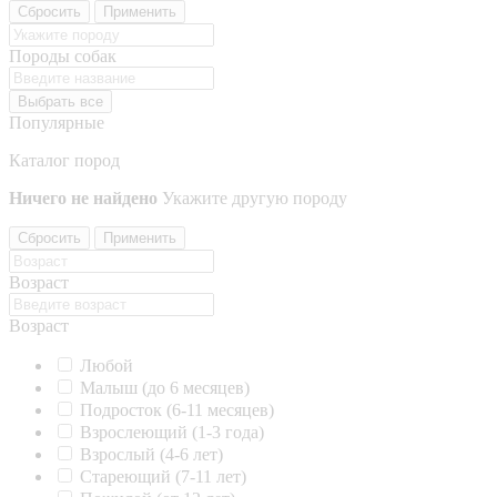
Сбросить
Применить
Породы собак
Выбрать все
Популярные
Каталог пород
Ничего не найдено
Укажите другую породу
Сбросить
Применить
Возраст
Возраст
Любой
Малыш (до 6 месяцев)
Подросток (6-11 месяцев)
Взрослеющий (1-3 года)
Взрослый (4-6 лет)
Стареющий (7-11 лет)