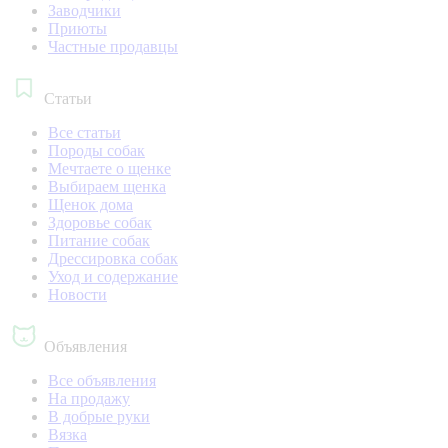
Заводчики
Приюты
Частные продавцы
Статьи
Все статьи
Породы собак
Мечтаете о щенке
Выбираем щенка
Щенок дома
Здоровье собак
Питание собак
Дрессировка собак
Уход и содержание
Новости
Объявления
Все объявления
На продажу
В добрые руки
Вязка