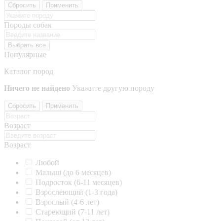
Сбросить
Применить
Породы собак
Выбрать все
Популярные
Каталог пород
Ничего не найдено
Укажите другую породу
Сбросить
Применить
Возраст
Возраст
Любой
Малыш (до 6 месяцев)
Подросток (6-11 месяцев)
Взрослеющий (1-3 года)
Взрослый (4-6 лет)
Стареющий (7-11 лет)