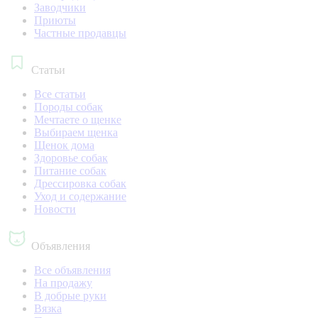
Заводчики
Приюты
Частные продавцы
Статьи
Все статьи
Породы собак
Мечтаете о щенке
Выбираем щенка
Щенок дома
Здоровье собак
Питание собак
Дрессировка собак
Уход и содержание
Новости
Объявления
Все объявления
На продажу
В добрые руки
Вязка