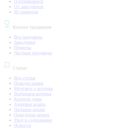
Потерявшиеся
От заводчиков
Из приютов
Каталог продавцов
Все продавцы
Заводчики
Приюты
Частные продавцы
Статьи
Все статьи
Породы кошек
Мечтаете о котенке
Выбираем котенка
Котенок дома
Здоровье кошек
Питание кошек
Поведение кошек
Уход и содержание
Новости