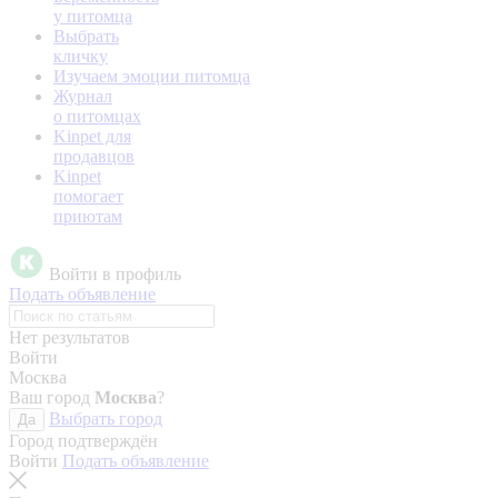
у питомца
Выбрать
кличку
Изучаем эмоции питомца
Журнал
о питомцах
Kinpet для
продавцов
Kinpet
помогает
приютам
Войти в профиль
Подать объявление
Нет результатов
Войти
Москва
Ваш город
Москва
?
Выбрать город
Да
Город подтверждён
Войти
Подать объявление