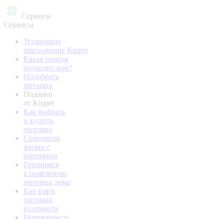
Сервисы
Сервисы
Установите
приложение Kinpet
Какая порода
подходит вам?
Подобрать
питомца
Подарки
от Kinpet
Как выбрать
и купить
питомца
Симулятор
жизни с
питомцем
Готовимся
к появлению
питомца дома
Как взять
питомца
из приюта
Беременность