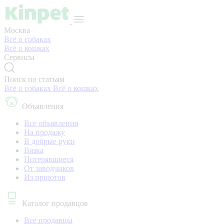
Москва
Всё о собаках
Всё о кошках
Сервисы
Поиск по статьям
Всё о собаках
Всё о кошках
Объявления
Все объявления
На продажу
В добрые руки
Вязка
Потерявшиеся
От заводчиков
Из приютов
Каталог продавцов
Все продавцы