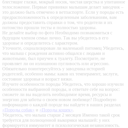
блестящие глазки, мокрый носик, чистая шерстка и упитанное
телосложение. Первые прививки малышам делает заводчик –
это должно быть отмечено в ветпаспорте. Если у породы есть
предрасположенность к определенным заболеваниям, вам
должны предоставить справки о том, что родители и их
потомство прошли тесты и полностью здоровы.
Не делайте выбор по фото
Необходимо познакомиться с
будущим членом семьи лично. Так вы убедитесь в его
здоровье и определитесь с характером.
Уточните, социализирован ли маленький питомец
Убедитесь,
что малыш с рождения активно общался с людьми и
животными, был приучен к туалету. Посмотрите, не
проявляет ли он излишнюю пугливость или агрессию.
Обязательно поинтересуйтесь у заводчика историей
родителей, особенно мамы: каков их темперамент, заслуги,
состояние здоровья и возраст вязки.
Изучите особенности породы
Убедитесь, что хорошо изучили
особенности выбранной породы, и ответьте себе на вопрос:
сможете ли вы выделить необходимое время, ресурсы и
энергию для заботы о своем новом любимце? Подробную
информацию о каждой породе вы найдете в наших разделах
«Породы собак»
и
«Породы кошек»
.
Убедитесь, что малыш старше 2 месяцев
Именно такой срок
требуется для полноценной выкормки малышей: у них
формируется иммунитет и психологическая независимость.