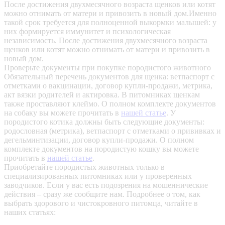
После достижения двухмесячного возраста щенков или котят
можно отнимать от матери и привозить в новый дом.Именно
такой срок требуется для полноценной выкормки малышей: у
них формируется иммунитет и психологическая
независимость. После достижения двухмесячного возраста
щенков или котят можно отнимать от матери и привозить в
новый дом.
Проверьте документы при покупке породистого животного
Обязательный перечень документов для щенка: ветпаспорт с
отметками о вакцинации, договор купли-продажи, метрика,
акт вязки родителей и актировка. В питомниках щенкам
также проставляют клеймо. О полном комплекте документов
на собаку вы можете прочитать в
нашей статье
.
У
породистого котика должны быть следующие документы:
родословная (метрика), ветпаспорт с отметками о прививках и
дегельминтизации, договор купли-продажи. О полном
комплекте документов на породистую кошку вы можете
прочитать в
нашей статье
.
Приобретайте породистых животных только в
специализированных питомниках или у проверенных
заводчиков. Если у вас есть подозрения на мошеннические
действия – сразу же сообщите нам.
Подробнее о том, как
выбрать здорового и чистокровного питомца, читайте в
наших статьях: