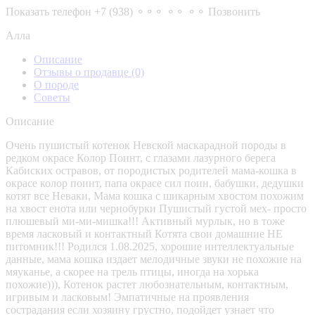
Показать телефон
+7 (938) ⚬⚬⚬ ⚬⚬ ⚬⚬
Позвонить
Алла
Описание
Отзывы о продавце
(0)
О породе
Советы
Описание
Очень пушистый котенок Невской маскарадной породы в
редком окрасе Колор Поинт, с глазами лазурного берега
Кабиских остравов, от породистых родителей мама-кошка в
окрасе колор поинт, папа окрасе сил поин, бабушки, дедушки
котят все Неваки, Мама кошка с шикарным хвостом похожим
на хвост енота или чернобурки Пушистый густой мех- просто
плюшевый ми-ми-мишка!!! Активный мурлык, но в тоже
время ласковый и контактный Котята свои домашние НЕ
питомник!!! Родился 1.08.2025, хорошие интеллектуальные
данные, мама кошка издает мелодичные звуки не похожие на
мяуканье, а скорее на трель птицы, иногда на хорька
похожие))), Котенок растет любознательным, контактным,
игривым и ласковым! Эмпатичные на проявления
сострадания если хозяину грустно, подойдет узнает что