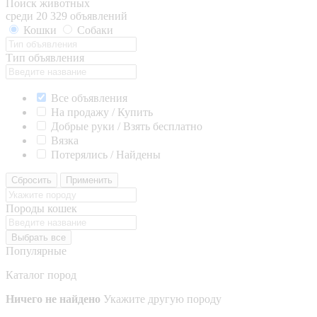
Поиск животных
среди 20 329 объявлений
Кошки
Собаки
Тип объявления
Все объявления
На продажу / Купить
Добрые руки / Взять бесплатно
Вязка
Потерялись / Найдены
Сбросить
Применить
Породы кошек
Выбрать все
Популярные
Каталог пород
Ничего не найдено
Укажите другую породу