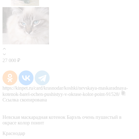
27 000 ₽
https://kinpet.ru/card/krasnodar/koshki/nevskaya-maskaradnaya-
kotenok-barel-ochen-pushistyy-v-okrase-kolor-point-91528/
Ссылка скопирована
Невская маскарадная котенок Барэль очень пушистый в
окрасе колор поинт
Краснодар