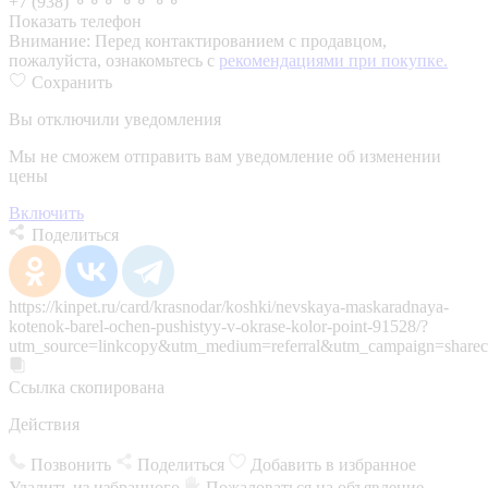
+7 (938) ⚬⚬⚬ ⚬⚬ ⚬⚬
Показать телефон
Внимание:
Перед контактированием с продавцом,
пожалуйста, ознакомьтесь с
рекомендациями при покупке.
Сохранить
Вы отключили уведомления
Мы не сможем отправить вам уведомление об изменении
цены
Включить
Поделиться
https://kinpet.ru/card/krasnodar/koshki/nevskaya-maskaradnaya-
kotenok-barel-ochen-pushistyy-v-okrase-kolor-point-91528/?
utm_source=linkcopy&utm_medium=referral&utm_campaign=sharec
Ссылка скопирована
Действия
Позвонить
Поделиться
Добавить в избранное
Удалить из избранного
Пожаловаться на объявление