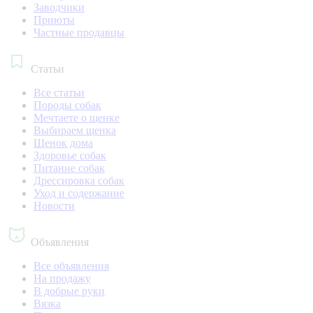
Заводчики
Приюты
Частные продавцы
Статьи
Все статьи
Породы собак
Мечтаете о щенке
Выбираем щенка
Щенок дома
Здоровье собак
Питание собак
Дрессировка собак
Уход и содержание
Новости
Объявления
Все объявления
На продажу
В добрые руки
Вязка