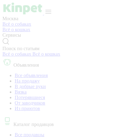
Москва
Всё о собаках
Всё о кошках
Сервисы
Поиск по статьям
Всё о собаках
Всё о кошках
Объявления
Все объявления
На продажу
В добрые руки
Вязка
Потерявшиеся
От заводчиков
Из приютов
Каталог продавцов
Все продавцы