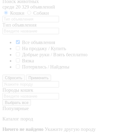
Поиск животных
среди 20 329 объявлений
Кошки
Собаки
Тип объявления
Все объявления
На продажу / Купить
Добрые руки / Взять бесплатно
Вязка
Потерялись / Найдены
Сбросить
Применить
Породы кошек
Выбрать все
Популярные
Каталог пород
Ничего не найдено
Укажите другую породу