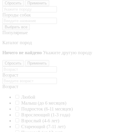
Сбросить
Применить
Породы собак
Выбрать все
Популярные
Каталог пород
Ничего не найдено
Укажите другую породу
Сбросить
Применить
Возраст
Возраст
Любой
Малыш (до 6 месяцев)
Подросток (6-11 месяцев)
Взрослеющий (1-3 года)
Взрослый (4-6 лет)
Стареющий (7-11 лет)