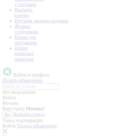
у питомца
Выбрать
кличку
Изучаем эмоции питомца
Журнал
о питомцах
Kinpet для
продавцов
Kinpet
помогает
приютам
Войти в профиль
Подать объявление
Нет результатов
Войти
Москва
Ваш город
Москва
?
Выбрать город
Да
Город подтверждён
Войти
Подать объявление