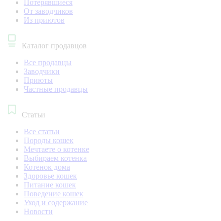
Потерявшиеся
От заводчиков
Из приютов
Каталог продавцов
Все продавцы
Заводчики
Приюты
Частные продавцы
Статьи
Все статьи
Породы кошек
Мечтаете о котенке
Выбираем котенка
Котенок дома
Здоровье кошек
Питание кошек
Поведение кошек
Уход и содержание
Новости