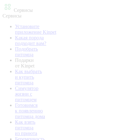
Сервисы
Сервисы
Установите
приложение Kinpet
Какая порода
подходит вам?
Подобрать
питомца
Подарки
от Kinpet
Как выбрать
и купить
питомца
Симулятор
жизни с
питомцем
Готовимся
к появлению
питомца дома
Как взять
питомца
из приюта
Беременность