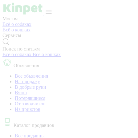
Москва
Всё о собаках
Всё о кошках
Сервисы
Поиск по статьям
Всё о собаках
Всё о кошках
Объявления
Все объявления
На продажу
В добрые руки
Вязка
Потерявшиеся
От заводчиков
Из приютов
Каталог продавцов
Все продавцы