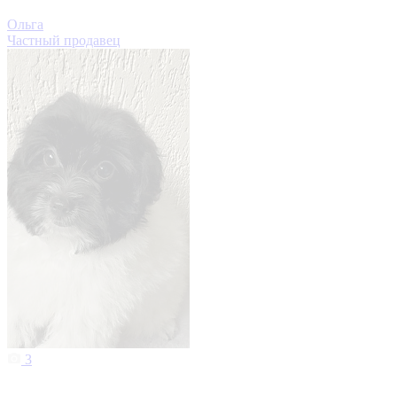
Ольга
Частный продавец
3