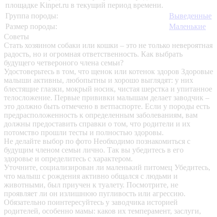
площадке Kinpet.ru в текущий период времени.
Группа породы:
Выведенные
Размер породы:
Маленькие
Советы
Стать хозяином собаки или кошки – это не только невероятная
радость, но и огромная ответственность. Как выбрать
будущего четвероного члена семьи?
Удостоверьтесь в том, что щенок или котенок здоров
Здоровые
малыши активны, любопытны и хорошо выглядят: у них
блестящие глазки, мокрый носик, чистая шерстка и упитанное
телосложение. Первые прививки малышам делает заводчик –
это должно быть отмечено в ветпаспорте. Если у породы есть
предрасположенность к определенным заболеваниям, вам
должны предоставить справки о том, что родители и их
потомство прошли тесты и полностью здоровы.
Не делайте выбор по фото
Необходимо познакомиться с
будущим членом семьи лично. Так вы убедитесь в его
здоровье и определитесь с характером.
Уточните, социализирован ли маленький питомец
Убедитесь,
что малыш с рождения активно общался с людьми и
животными, был приучен к туалету. Посмотрите, не
проявляет ли он излишнюю пугливость или агрессию.
Обязательно поинтересуйтесь у заводчика историей
родителей, особенно мамы: каков их темперамент, заслуги,