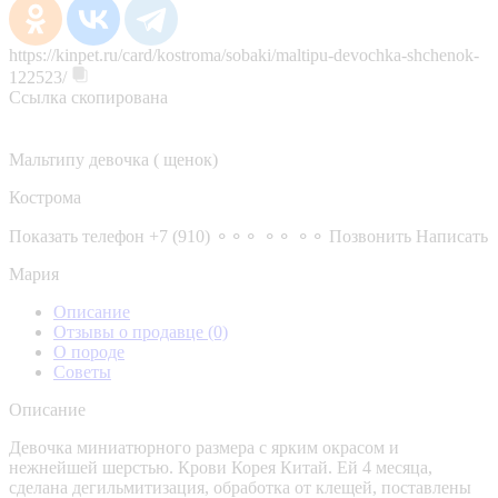
https://kinpet.ru/card/kostroma/sobaki/maltipu-devochka-shchenok-
122523/
Ссылка скопирована
Мальтипу девочка ( щенок)
Кострома
Показать телефон
+7 (910) ⚬⚬⚬ ⚬⚬ ⚬⚬
Позвонить
Написать
Мария
Описание
Отзывы о продавце
(0)
О породе
Советы
Описание
Девочка миниатюрного размера с ярким окрасом и
нежнейшей шерстью. Крови Корея Китай. Ей 4 месяца,
сделана дегильмитизация, обработка от клещей, поставлены