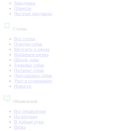
Заводчики
Приюты
Частные продавцы
Статьи
Все статьи
Породы собак
Мечтаете о щенке
Выбираем щенка
Щенок дома
Здоровье собак
Питание собак
Дрессировка собак
Уход и содержание
Новости
Объявления
Все объявления
На продажу
В добрые руки
Вязка