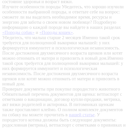
состояние здоровья и возраст вязки.
Изучите особенности породы
Убедитесь, что хорошо изучили
особенности выбранной породы, и ответьте себе на вопрос:
сможете ли вы выделить необходимое время, ресурсы и
энергию для заботы о своем новом любимце? Подробную
информацию о каждой породе вы найдете в наших разделах
«Породы собак»
и
«Породы кошек»
.
Убедитесь, что малыш старше 2 месяцев
Именно такой срок
требуется для полноценной выкормки малышей: у них
формируется иммунитет и психологическая независимость.
После достижения двухмесячного возраста щенков или котят
можно отнимать от матери и привозить в новый дом.Именно
такой срок требуется для полноценной выкормки малышей: у
них формируется иммунитет и психологическая
независимость. После достижения двухмесячного возраста
щенков или котят можно отнимать от матери и привозить в
новый дом.
Проверьте документы при покупке породистого животного
Обязательный перечень документов для щенка: ветпаспорт с
отметками о вакцинации, договор купли-продажи, метрика,
акт вязки родителей и актировка. В питомниках щенкам
также проставляют клеймо. О полном комплекте документов
на собаку вы можете прочитать в
нашей статье
.
У
породистого котика должны быть следующие документы:
родословная (метрика), ветпаспорт с отметками о прививках и