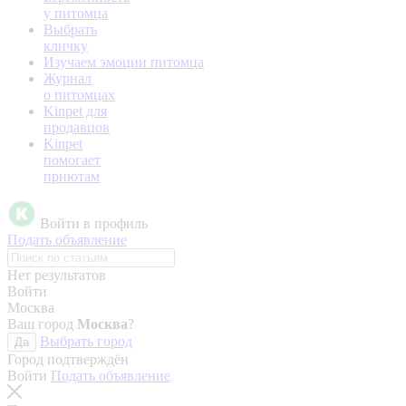
у питомца
Выбрать
кличку
Изучаем эмоции питомца
Журнал
о питомцах
Kinpet для
продавцов
Kinpet
помогает
приютам
Войти в профиль
Подать объявление
Нет результатов
Войти
Москва
Ваш город
Москва
?
Выбрать город
Да
Город подтверждён
Войти
Подать объявление