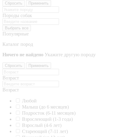
Сбросить
Применить
Породы собак
Выбрать все
Популярные
Каталог пород
Ничего не найдено
Укажите другую породу
Сбросить
Применить
Возраст
Возраст
Любой
Малыш (до 6 месяцев)
Подросток (6-11 месяцев)
Взрослеющий (1-3 года)
Взрослый (4-6 лет)
Стареющий (7-11 лет)