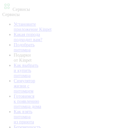
Сервисы
Сервисы
Установите
приложение Kinpet
Какая порода
подходит вам?
Подобрать
питомца
Подарки
от Kinpet
Как выбрать
и купить
питомца
Симулятор
жизни с
питомцем
Готовимся
к появлению
питомца дома
Как взять
питомца
из приюта
Беременность