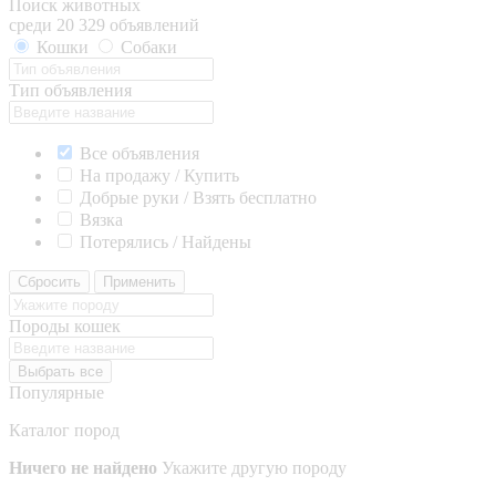
Поиск животных
среди 20 329 объявлений
Кошки
Собаки
Тип объявления
Все объявления
На продажу / Купить
Добрые руки / Взять бесплатно
Вязка
Потерялись / Найдены
Сбросить
Применить
Породы кошек
Выбрать все
Популярные
Каталог пород
Ничего не найдено
Укажите другую породу