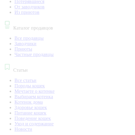
Потерявшиеся
От заводчиков
Из приютов
Каталог продавцов
Все продавцы
Заводчики
Приюты
Частные продавцы
Статьи
Все статьи
Породы кошек
Мечтаете о котенке
Выбираем котенка
Котенок дома
Здоровье кошек
Питание кошек
Поведение кошек
Уход и содержание
Новости