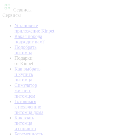
Сервисы
Сервисы
Установите
приложение Kinpet
Какая порода
подходит вам?
Подобрать
питомца
Подарки
от Kinpet
Как выбрать
и купить
питомца
Симулятор
жизни с
питомцем
Готовимся
к появлению
питомца дома
Как взять
питомца
из приюта
Беременность