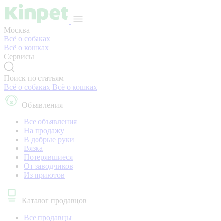
Москва
Всё о собаках
Всё о кошках
Сервисы
Поиск по статьям
Всё о собаках
Всё о кошках
Объявления
Все объявления
На продажу
В добрые руки
Вязка
Потерявшиеся
От заводчиков
Из приютов
Каталог продавцов
Все продавцы