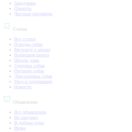
Заводчики
Приюты
Частные продавцы
Статьи
Все статьи
Породы собак
Мечтаете о щенке
Выбираем щенка
Щенок дома
Здоровье собак
Питание собак
Дрессировка собак
Уход и содержание
Новости
Объявления
Все объявления
На продажу
В добрые руки
Вязка