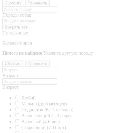
Сбросить
Применить
Породы собак
Выбрать все
Популярные
Каталог пород
Ничего не найдено
Укажите другую породу
Сбросить
Применить
Возраст
Возраст
Любой
Малыш (до 6 месяцев)
Подросток (6-11 месяцев)
Взрослеющий (1-3 года)
Взрослый (4-6 лет)
Стареющий (7-11 лет)