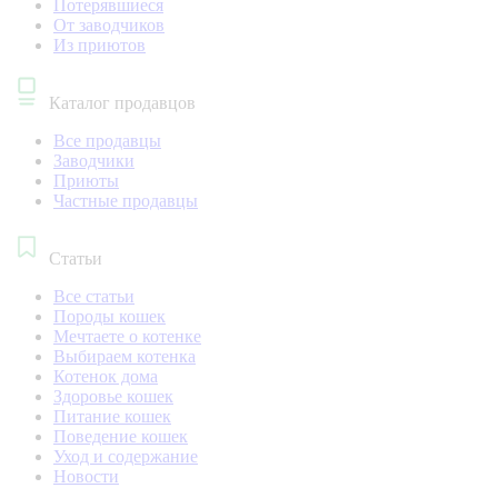
Потерявшиеся
От заводчиков
Из приютов
Каталог продавцов
Все продавцы
Заводчики
Приюты
Частные продавцы
Статьи
Все статьи
Породы кошек
Мечтаете о котенке
Выбираем котенка
Котенок дома
Здоровье кошек
Питание кошек
Поведение кошек
Уход и содержание
Новости