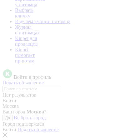
у питомца
Выбрать
кличку
Изучаем эмоции питомца
Журнал
о питомцах
Kinpet для
продавцов
Kinpet
помогает
приютам
Войти в профиль
Подать объявление
Нет результатов
Войти
Москва
Ваш город
Москва
?
Выбрать город
Да
Город подтверждён
Войти
Подать объявление