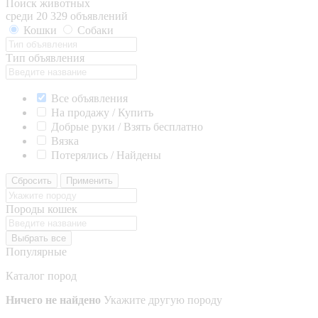
Поиск животных
среди 20 329 объявлений
Кошки
Собаки
Тип объявления
Все объявления
На продажу / Купить
Добрые руки / Взять бесплатно
Вязка
Потерялись / Найдены
Сбросить
Применить
Породы кошек
Выбрать все
Популярные
Каталог пород
Ничего не найдено
Укажите другую породу