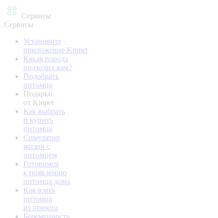
Сервисы
Сервисы
Установите
приложение Kinpet
Какая порода
подходит вам?
Подобрать
питомца
Подарки
от Kinpet
Как выбрать
и купить
питомца
Симулятор
жизни с
питомцем
Готовимся
к появлению
питомца дома
Как взять
питомца
из приюта
Беременность