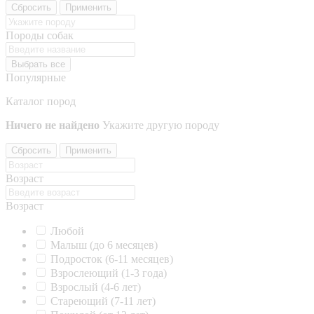
Сбросить
Применить
Породы собак
Выбрать все
Популярные
Каталог пород
Ничего не найдено
Укажите другую породу
Сбросить
Применить
Возраст
Возраст
Любой
Малыш (до 6 месяцев)
Подросток (6-11 месяцев)
Взрослеющий (1-3 года)
Взрослый (4-6 лет)
Стареющий (7-11 лет)