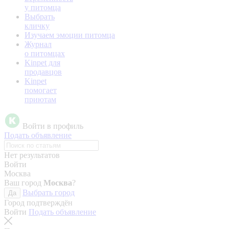
у питомца
Выбрать
кличку
Изучаем эмоции питомца
Журнал
о питомцах
Kinpet для
продавцов
Kinpet
помогает
приютам
Войти в профиль
Подать объявление
Нет результатов
Войти
Москва
Ваш город
Москва
?
Выбрать город
Да
Город подтверждён
Войти
Подать объявление