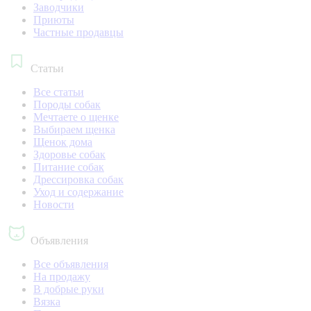
Заводчики
Приюты
Частные продавцы
Статьи
Все статьи
Породы собак
Мечтаете о щенке
Выбираем щенка
Щенок дома
Здоровье собак
Питание собак
Дрессировка собак
Уход и содержание
Новости
Объявления
Все объявления
На продажу
В добрые руки
Вязка