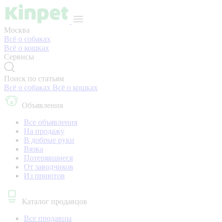
Москва
Всё о собаках
Всё о кошках
Сервисы
Поиск по статьям
Всё о собаках
Всё о кошках
Объявления
Все объявления
На продажу
В добрые руки
Вязка
Потерявшиеся
От заводчиков
Из приютов
Каталог продавцов
Все продавцы