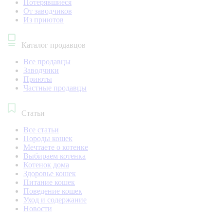
Потерявшиеся
От заводчиков
Из приютов
Каталог продавцов
Все продавцы
Заводчики
Приюты
Частные продавцы
Статьи
Все статьи
Породы кошек
Мечтаете о котенке
Выбираем котенка
Котенок дома
Здоровье кошек
Питание кошек
Поведение кошек
Уход и содержание
Новости