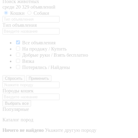
Поиск животных
среди 20 329 объявлений
Кошки
Собаки
Тип объявления
Все объявления
На продажу / Купить
Добрые руки / Взять бесплатно
Вязка
Потерялись / Найдены
Сбросить
Применить
Породы кошек
Выбрать все
Популярные
Каталог пород
Ничего не найдено
Укажите другую породу