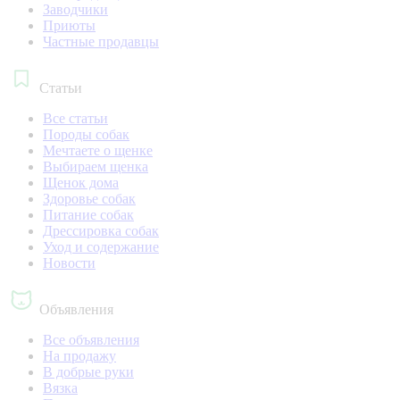
Заводчики
Приюты
Частные продавцы
Статьи
Все статьи
Породы собак
Мечтаете о щенке
Выбираем щенка
Щенок дома
Здоровье собак
Питание собак
Дрессировка собак
Уход и содержание
Новости
Объявления
Все объявления
На продажу
В добрые руки
Вязка