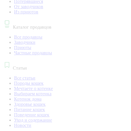
Потерявшиеся
От заводчиков
Из приютов
Каталог продавцов
Все продавцы
Заводчики
Приюты
Частные продавцы
Статьи
Все статьи
Породы кошек
Мечтаете о котенке
Выбираем котенка
Котенок дома
Здоровье кошек
Питание кошек
Поведение кошек
Уход и содержание
Новости