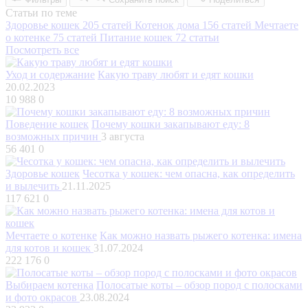
Статьи по теме
Здоровье кошек
205 статей
Котенок дома
156 статей
Мечтаете
о котенке
75 статей
Питание кошек
72 статьи
Посмотреть все
Уход и содержание
Какую траву любят и едят кошки
20.02.2023
10 988
0
Поведение кошек
Почему кошки закапывают еду: 8
возможных причин
3 августа
56 401
0
Здоровье кошек
Чесотка у кошек: чем опасна, как определить
и вылечить
21.11.2025
117 621
0
Мечтаете о котенке
Как можно назвать рыжего котенка: имена
для котов и кошек
31.07.2024
222 176
0
Выбираем котенка
Полосатые коты – обзор пород с полосками
и фото окрасов
23.08.2024