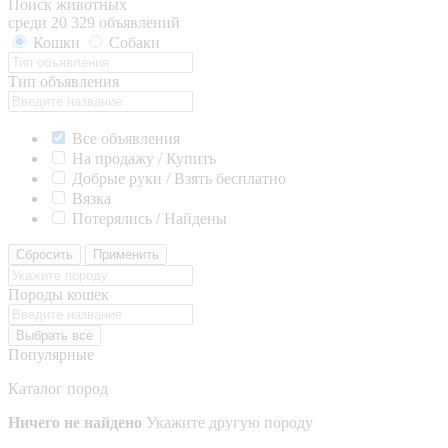
Поиск животных
среди 20 329 объявлений
Кошки
Собаки
Тип объявления
Все объявления
На продажу / Купить
Добрые руки / Взять бесплатно
Вязка
Потерялись / Найдены
Сбросить
Применить
Породы кошек
Выбрать все
Популярные
Каталог пород
Ничего не найдено
Укажите другую породу