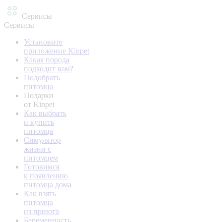
Сервисы
Сервисы
Установите
приложение Kinpet
Какая порода
подходит вам?
Подобрать
питомца
Подарки
от Kinpet
Как выбрать
и купить
питомца
Симулятор
жизни с
питомцем
Готовимся
к появлению
питомца дома
Как взять
питомца
из приюта
Беременность