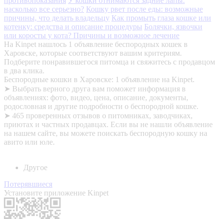
противопоказания
У кошки отнимаются задние лапы:
насколько все серьезно?
Кошку рвет после еды: возможные
причины, что делать владельцу
Как промыть глаза кошке или
котенку: средства и описание процедуры
Болячки, язвочки
или коросты у кота? Причины и возможное лечение
На Kinpet нашлось 1 объявление беспородных кошек в
Харовске, которые соответствуют вашим критериям.
Подберите понравившегося питомца и свяжитесь с продавцом
в два клика.
Беспородные кошки в Харовске: 1 объявление на Kinpet.
➤ Выбрать верного друга вам поможет информация в
объявлениях: фото, видео, цена, описание, документы,
родословная и другие подробности о беспородной кошке.
➤ 465 проверенных отзывов о питомниках, заводчиках,
приютах и частных продавцах. Если вы не нашли объявление
на нашем сайте, вы можете поискать беспородную кошку на
авито или юле.
Другое
Потерявшиеся
Установите приложение Kinpet