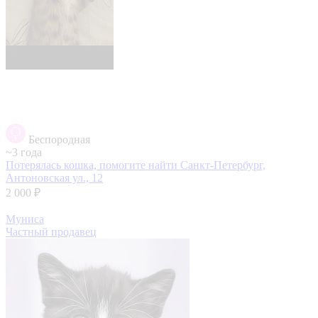
Беспородная
~3 года
Потерялась кошка, помогите найти
Санкт-Петербург,
Антоновская ул., 12
2 000 ₽
Муниса
Частный продавец