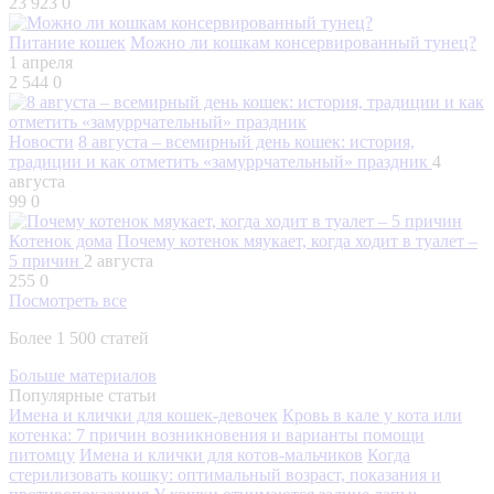
23 923
0
Питание кошек
Можно ли кошкам консервированный тунец?
1 апреля
2 544
0
Новости
8 августа – всемирный день кошек: история,
традиции и как отметить «замуррчательный» праздник
4
августа
99
0
Котенок дома
Почему котенок мяукает, когда ходит в туалет –
5 причин
2 августа
255
0
Посмотреть все
Более 1 500 статей
Больше материалов
Популярные статьи
Имена и клички для кошек-девочек
Кровь в кале у кота или
котенка: 7 причин возникновения и варианты помощи
питомцу
Имена и клички для котов-мальчиков
Когда
стерилизовать кошку: оптимальный возраст, показания и