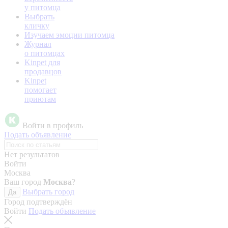
у питомца
Выбрать
кличку
Изучаем эмоции питомца
Журнал
о питомцах
Kinpet для
продавцов
Kinpet
помогает
приютам
Войти в профиль
Подать объявление
Нет результатов
Войти
Москва
Ваш город
Москва
?
Выбрать город
Да
Город подтверждён
Войти
Подать объявление