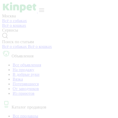
Москва
Всё о собаках
Всё о кошках
Сервисы
Поиск по статьям
Всё о собаках
Всё о кошках
Объявления
Все объявления
На продажу
В добрые руки
Вязка
Потерявшиеся
От заводчиков
Из приютов
Каталог продавцов
Все продавцы