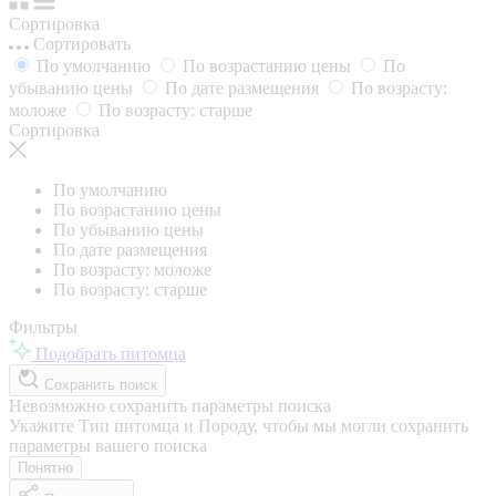
Сортировка
Сортировать
По умолчанию
По возрастанию цены
По
убыванию цены
По дате размещения
По возрасту:
моложе
По возрасту: старше
Сортировка
По умолчанию
По возрастанию цены
По убыванию цены
По дате размещения
По возрасту: моложе
По возрасту: старше
Фильтры
Подобрать питомца
Сохранить поиск
Невозможно сохранить параметры поиска
Укажите Тип питомца и Породу, чтобы мы могли сохранить
параметры вашего поиска
Понятно