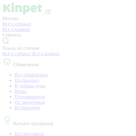
Москва
Всё о собаках
Всё о кошках
Сервисы
Поиск по статьям
Всё о собаках
Всё о кошках
Объявления
Все объявления
На продажу
В добрые руки
Вязка
Потерявшиеся
От заводчиков
Из приютов
Каталог продавцов
Все продавцы