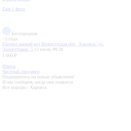
Еще 1 фото
Беспородная
~3 года
Пропал рыжий кот
Вологодская обл., Харовск, ул.
Энергетиков, 5
12 июля, 09:28
1 000 ₽
Ирина
Частный продавец
Подпишитесь на новые объявления
И мы сообщим, когда они появятся
Все породы - Харовск