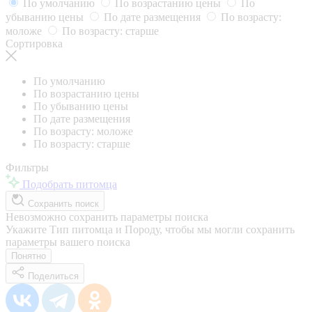
По умолчанию
По возрастанию цены
По
убыванию цены
По дате размещения
По возрасту:
моложе
По возрасту: старше
Сортировка
По умолчанию
По возрастанию цены
По убыванию цены
По дате размещения
По возрасту: моложе
По возрасту: старше
Фильтры
Подобрать питомца
Сохранить поиск
Невозможно сохранить параметры поиска
Укажите Тип питомца и Породу, чтобы мы могли сохранить
параметры вашего поиска
Понятно
Поделиться