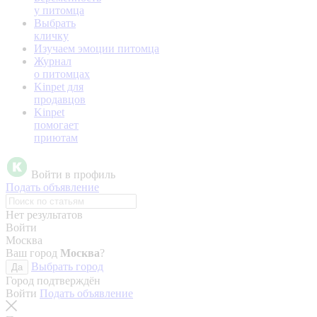
у питомца
Выбрать
кличку
Изучаем эмоции питомца
Журнал
о питомцах
Kinpet для
продавцов
Kinpet
помогает
приютам
Войти в профиль
Подать объявление
Нет результатов
Войти
Москва
Ваш город
Москва
?
Выбрать город
Да
Город подтверждён
Войти
Подать объявление