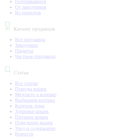
Потерявшиеся
От заводчиков
Из приютов
Каталог продавцов
Все продавцы
Заводчики
Приюты
Частные продавцы
Статьи
Все статьи
Породы кошек
Мечтаете о котенке
Выбираем котенка
Котенок дома
Здоровье кошек
Питание кошек
Поведение кошек
Уход и содержание
Новости