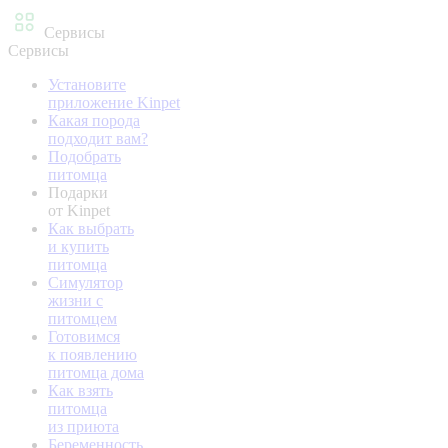
Сервисы
Сервисы
Установите
приложение Kinpet
Какая порода
подходит вам?
Подобрать
питомца
Подарки
от Kinpet
Как выбрать
и купить
питомца
Симулятор
жизни с
питомцем
Готовимся
к появлению
питомца дома
Как взять
питомца
из приюта
Беременность