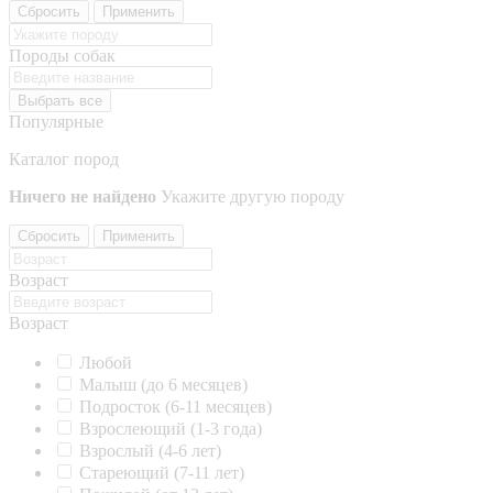
Сбросить
Применить
Породы собак
Выбрать все
Популярные
Каталог пород
Ничего не найдено
Укажите другую породу
Сбросить
Применить
Возраст
Возраст
Любой
Малыш (до 6 месяцев)
Подросток (6-11 месяцев)
Взрослеющий (1-3 года)
Взрослый (4-6 лет)
Стареющий (7-11 лет)