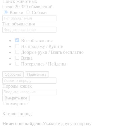
Поиск животных
среди 20 329 объявлений
Кошки
Собаки
Тип объявления
Все объявления
На продажу / Купить
Добрые руки / Взять бесплатно
Вязка
Потерялись / Найдены
Сбросить
Применить
Породы кошек
Выбрать все
Популярные
Каталог пород
Ничего не найдено
Укажите другую породу