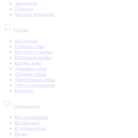
Заводчики
Приюты
Частные продавцы
Статьи
Все статьи
Породы собак
Мечтаете о щенке
Выбираем щенка
Щенок дома
Здоровье собак
Питание собак
Дрессировка собак
Уход и содержание
Новости
Объявления
Все объявления
На продажу
В добрые руки
Вязка