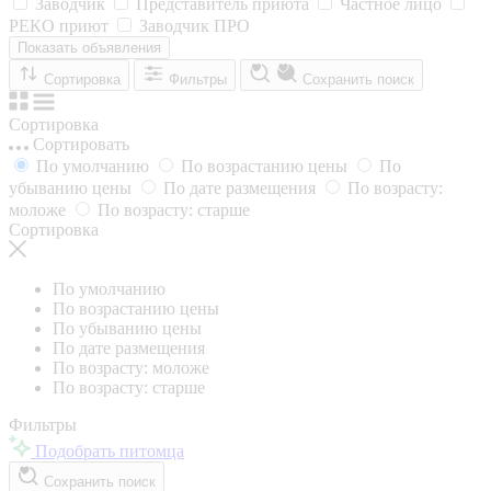
Заводчик
Представитель приюта
Частное лицо
РЕКО приют
Заводчик ПРО
Показать объявления
Сортировка
Фильтры
Сохранить поиск
Сортировка
Сортировать
По умолчанию
По возрастанию цены
По
убыванию цены
По дате размещения
По возрасту:
моложе
По возрасту: старше
Сортировка
По умолчанию
По возрастанию цены
По убыванию цены
По дате размещения
По возрасту: моложе
По возрасту: старше
Фильтры
Подобрать питомца
Сохранить поиск