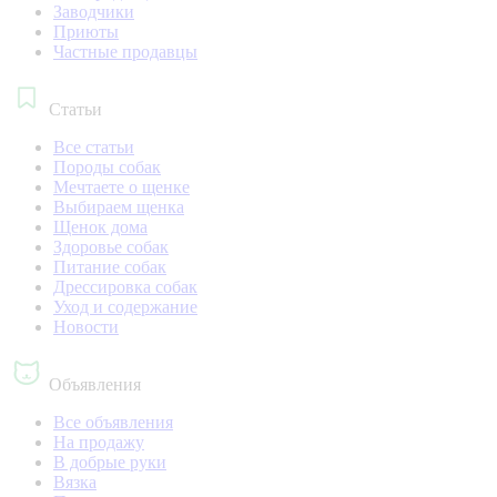
Заводчики
Приюты
Частные продавцы
Статьи
Все статьи
Породы собак
Мечтаете о щенке
Выбираем щенка
Щенок дома
Здоровье собак
Питание собак
Дрессировка собак
Уход и содержание
Новости
Объявления
Все объявления
На продажу
В добрые руки
Вязка