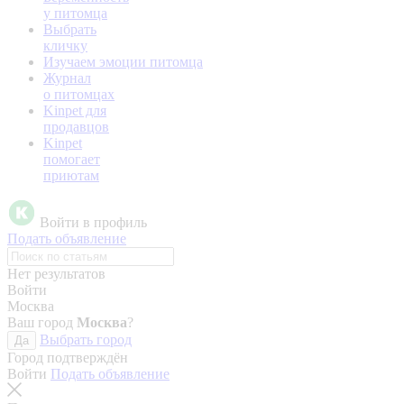
у питомца
Выбрать
кличку
Изучаем эмоции питомца
Журнал
о питомцах
Kinpet для
продавцов
Kinpet
помогает
приютам
Войти в профиль
Подать объявление
Нет результатов
Войти
Москва
Ваш город
Москва
?
Выбрать город
Да
Город подтверждён
Войти
Подать объявление