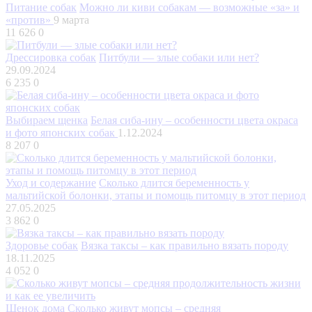
Питание собак
Можно ли киви собакам — возможные «за» и
«против»
9 марта
11 626
0
Дрессировка собак
Питбули — злые собаки или нет?
29.09.2024
6 235
0
Выбираем щенка
Белая сиба-ину – особенности цвета окраса
и фото японских собак
1.12.2024
8 207
0
Уход и содержание
Сколько длится беременность у
мальтийской болонки, этапы и помощь питомцу в этот период
27.05.2025
3 862
0
Здоровье собак
Вязка таксы – как правильно вязать породу
18.11.2025
4 052
0
Щенок дома
Сколько живут мопсы – средняя