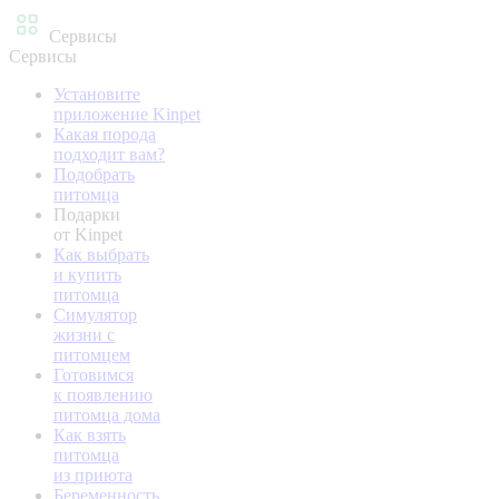
Сервисы
Сервисы
Установите
приложение Kinpet
Какая порода
подходит вам?
Подобрать
питомца
Подарки
от Kinpet
Как выбрать
и купить
питомца
Симулятор
жизни с
питомцем
Готовимся
к появлению
питомца дома
Как взять
питомца
из приюта
Беременность