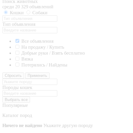
Поиск животных
среди 20 329 объявлений
Кошки
Собаки
Тип объявления
Все объявления
На продажу / Купить
Добрые руки / Взять бесплатно
Вязка
Потерялись / Найдены
Сбросить
Применить
Породы кошек
Выбрать все
Популярные
Каталог пород
Ничего не найдено
Укажите другую породу