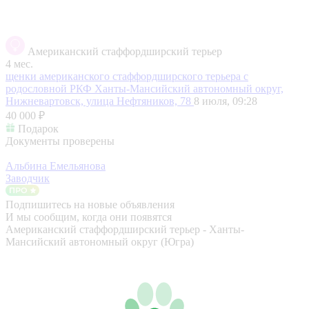
Американский стаффордширский терьер
4 мес.
щенки американского стаффордширского терьера с
родословной РКФ
Ханты-Мансийский автономный округ,
Нижневартовск, улица Нефтяников, 78
8 июля, 09:28
40 000 ₽
Подарок
Документы проверены
Альбина Емельянова
Заводчик
Подпишитесь на новые объявления
И мы сообщим, когда они появятся
Американский стаффордширский терьер - Ханты-
Мансийский автономный округ (Югра)