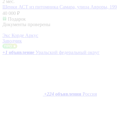
2 мес.
Щенки АСТ из питомника
Самара, улица Авроры, 199
40 000 ₽
Подарок
Документы проверены
Экс Корде Аркус
Заводчик
+
1
объявление
Уральский федеральный округ
+
224
объявления
Россия