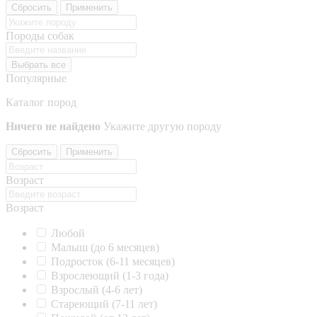
Сбросить
Применить
Породы собак
Выбрать все
Популярные
Каталог пород
Ничего не найдено
Укажите другую породу
Сбросить
Применить
Возраст
Возраст
Любой
Малыш (до 6 месяцев)
Подросток (6-11 месяцев)
Взрослеющий (1-3 года)
Взрослый (4-6 лет)
Стареющий (7-11 лет)