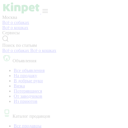
Москва
Всё о собаках
Всё о кошках
Сервисы
Поиск по статьям
Всё о собаках
Всё о кошках
Объявления
Все объявления
На продажу
В добрые руки
Вязка
Потерявшиеся
От заводчиков
Из приютов
Каталог продавцов
Все продавцы