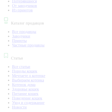
Потерявшиеся
От заводчиков
Из приютов
Каталог продавцов
Все продавцы
Заводчики
Приюты
Частные продавцы
Статьи
Все статьи
Породы кошек
Мечтаете о котенке
Выбираем котенка
Котенок дома
Здоровье кошек
Питание кошек
Поведение кошек
Уход и содержание
Новости