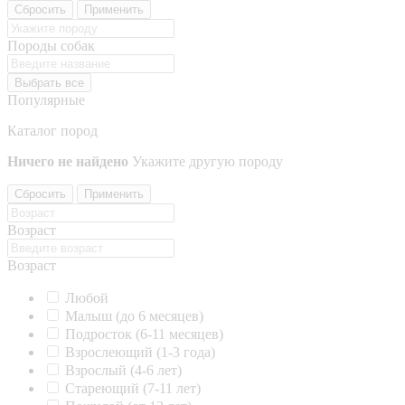
Сбросить
Применить
Породы собак
Выбрать все
Популярные
Каталог пород
Ничего не найдено
Укажите другую породу
Сбросить
Применить
Возраст
Возраст
Любой
Малыш (до 6 месяцев)
Подросток (6-11 месяцев)
Взрослеющий (1-3 года)
Взрослый (4-6 лет)
Стареющий (7-11 лет)