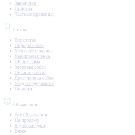
Заводчики
Приюты
Частные продавцы
Статьи
Все статьи
Породы собак
Мечтаете о щенке
Выбираем щенка
Щенок дома
Здоровье собак
Питание собак
Дрессировка собак
Уход и содержание
Новости
Объявления
Все объявления
На продажу
В добрые руки
Вязка