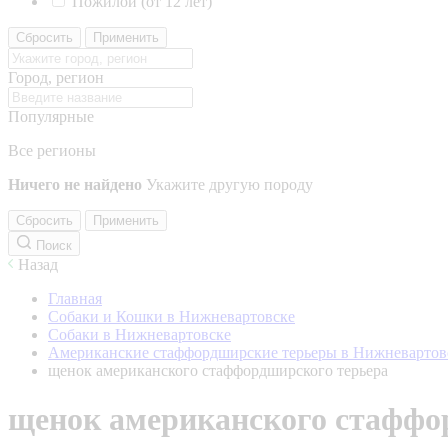
Пожилой (от 12 лет)
Сбросить
Применить
Город, регион
Популярные
Все регионы
Ничего не найдено
Укажите другую породу
Сбросить
Применить
Поиск
Назад
Главная
Собаки и Кошки в Нижневартовске
Собаки в Нижневартовске
Американские стаффордширские терьеры в Нижневартов
щенок американского стаффордширского терьера
щенок американского стаффо