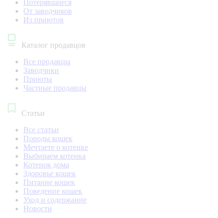
Потерявшиеся
От заводчиков
Из приютов
Каталог продавцов
Все продавцы
Заводчики
Приюты
Частные продавцы
Статьи
Все статьи
Породы кошек
Мечтаете о котенке
Выбираем котенка
Котенок дома
Здоровье кошек
Питание кошек
Поведение кошек
Уход и содержание
Новости