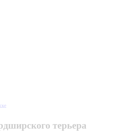
ске
рдширского терьера