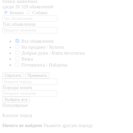
Поиск животных
среди 20 329 объявлений
Кошки
Собаки
Тип объявления
Все объявления
На продажу / Купить
Добрые руки / Взять бесплатно
Вязка
Потерялись / Найдены
Сбросить
Применить
Породы кошек
Выбрать все
Популярные
Каталог пород
Ничего не найдено
Укажите другую породу