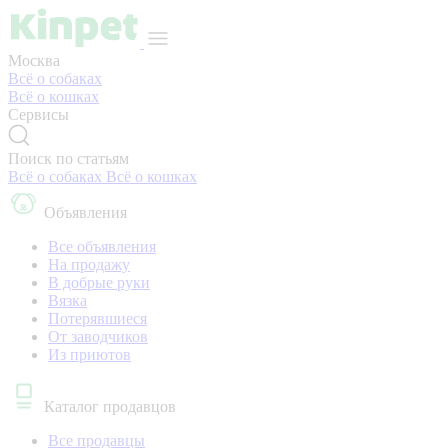
Москва
Всё о собаках
Всё о кошках
Сервисы
Поиск по статьям
Всё о собаках
Всё о кошках
Объявления
Все объявления
На продажу
В добрые руки
Вязка
Потерявшиеся
От заводчиков
Из приютов
Каталог продавцов
Все продавцы