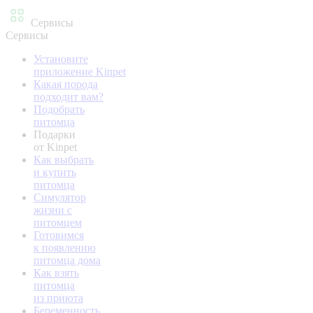
Сервисы
Сервисы
Установите
приложение Kinpet
Какая порода
подходит вам?
Подобрать
питомца
Подарки
от Kinpet
Как выбрать
и купить
питомца
Симулятор
жизни с
питомцем
Готовимся
к появлению
питомца дома
Как взять
питомца
из приюта
Беременность