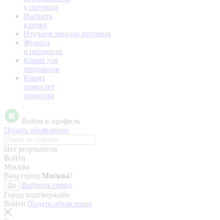
у питомца
Выбрать
кличку
Изучаем эмоции питомца
Журнал
о питомцах
Kinpet для
продавцов
Kinpet
помогает
приютам
Войти в профиль
Подать объявление
Нет результатов
Войти
Москва
Ваш город
Москва
?
Выбрать город
Да
Город подтверждён
Войти
Подать объявление