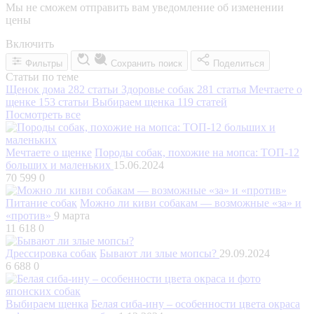
Мы не сможем отправить вам уведомление об изменении
цены
Включить
Фильтры
Сохранить поиск
Поделиться
Статьи по теме
Щенок дома
282 статьи
Здоровье собак
281 статья
Мечтаете о
щенке
153 статьи
Выбираем щенка
119 статей
Посмотреть все
Мечтаете о щенке
Породы собак, похожие на мопса: ТОП-12
больших и маленьких
15.06.2024
70 599
0
Питание собак
Можно ли киви собакам — возможные «за» и
«против»
9 марта
11 618
0
Дрессировка собак
Бывают ли злые мопсы?
29.09.2024
6 688
0
Выбираем щенка
Белая сиба-ину – особенности цвета окраса