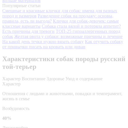
Больше материалов
Популярные статьи
Смешные и красивые клички для собак: имена для разных
пород и размеров
Разведение собак на продажу: основы,
правила, есть ли выгода?
Клички для собак-девочек: самые
классные варианты
Собака стала вялой и потеряла аппетит?
Есть причины для тревоги
ТОП-25 гипоаллергенных пород
собак
Желтая рвота у собаки: возможные причины и лечение
На какой день течки нужно вязать собаку
Как отучить собаку
от привычки писать на кровать или диван
Характеристики собак породы русский
той-терьер
Характер
Воспитание
Здоровье
Уход и содержание
Характер
Отношения с людьми и животными, повадки и темперамент,
жизнь в семье
Возбудимость
40%
Дружелюбие