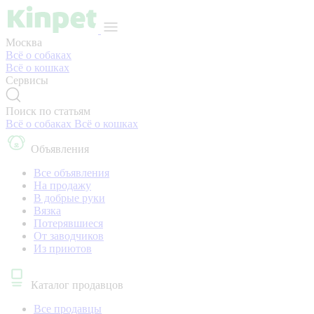
Москва
Всё о собаках
Всё о кошках
Сервисы
Поиск по статьям
Всё о собаках
Всё о кошках
Объявления
Все объявления
На продажу
В добрые руки
Вязка
Потерявшиеся
От заводчиков
Из приютов
Каталог продавцов
Все продавцы