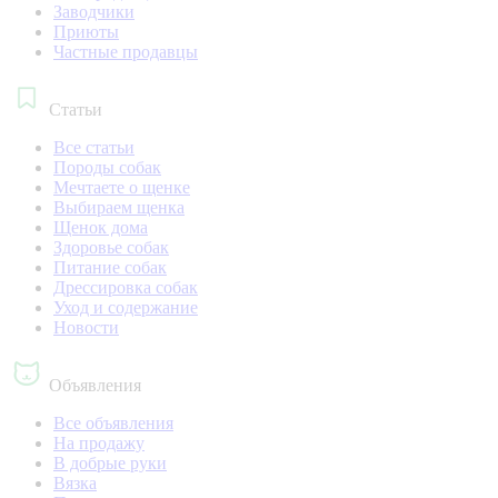
Заводчики
Приюты
Частные продавцы
Статьи
Все статьи
Породы собак
Мечтаете о щенке
Выбираем щенка
Щенок дома
Здоровье собак
Питание собак
Дрессировка собак
Уход и содержание
Новости
Объявления
Все объявления
На продажу
В добрые руки
Вязка