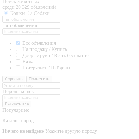
Поиск животных
среди 20 329 объявлений
Кошки
Собаки
Тип объявления
Все объявления
На продажу / Купить
Добрые руки / Взять бесплатно
Вязка
Потерялись / Найдены
Сбросить
Применить
Породы кошек
Выбрать все
Популярные
Каталог пород
Ничего не найдено
Укажите другую породу