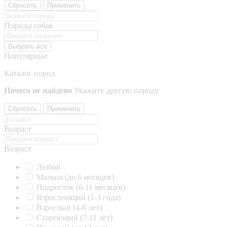
Сбросить
Применить
Породы собак
Выбрать все
Популярные
Каталог пород
Ничего не найдено
Укажите другую породу
Сбросить
Применить
Возраст
Возраст
Любой
Малыш (до 6 месяцев)
Подросток (6-11 месяцев)
Взрослеющий (1-3 года)
Взрослый (4-6 лет)
Стареющий (7-11 лет)