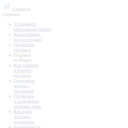
Сервисы
Сервисы
Установите
приложение Kinpet
Какая порода
подходит вам?
Подобрать
питомца
Подарки
от Kinpet
Как выбрать
и купить
питомца
Симулятор
жизни с
питомцем
Готовимся
к появлению
питомца дома
Как взять
питомца
из приюта
Беременность