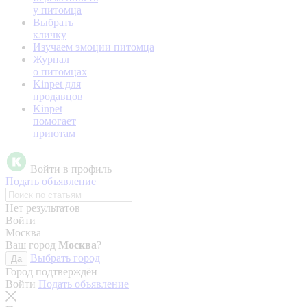
у питомца
Выбрать
кличку
Изучаем эмоции питомца
Журнал
о питомцах
Kinpet для
продавцов
Kinpet
помогает
приютам
Войти в профиль
Подать объявление
Нет результатов
Войти
Москва
Ваш город
Москва
?
Выбрать город
Да
Город подтверждён
Войти
Подать объявление