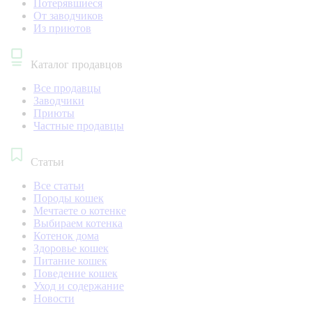
Потерявшиеся
От заводчиков
Из приютов
Каталог продавцов
Все продавцы
Заводчики
Приюты
Частные продавцы
Статьи
Все статьи
Породы кошек
Мечтаете о котенке
Выбираем котенка
Котенок дома
Здоровье кошек
Питание кошек
Поведение кошек
Уход и содержание
Новости