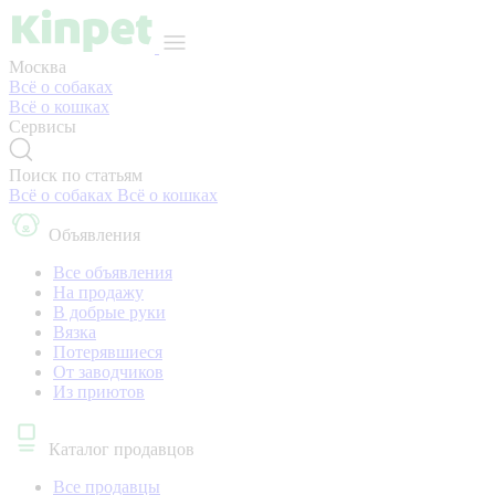
Москва
Всё о собаках
Всё о кошках
Сервисы
Поиск по статьям
Всё о собаках
Всё о кошках
Объявления
Все объявления
На продажу
В добрые руки
Вязка
Потерявшиеся
От заводчиков
Из приютов
Каталог продавцов
Все продавцы