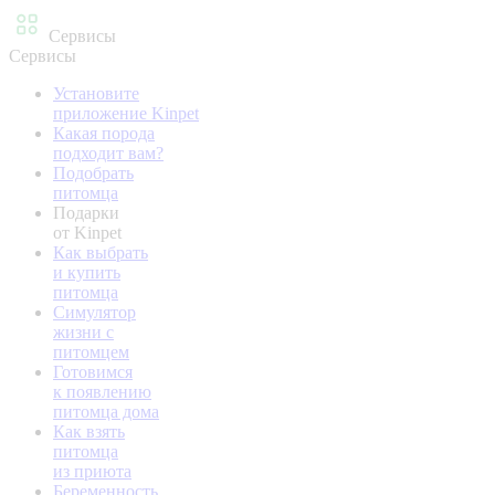
Сервисы
Сервисы
Установите
приложение Kinpet
Какая порода
подходит вам?
Подобрать
питомца
Подарки
от Kinpet
Как выбрать
и купить
питомца
Симулятор
жизни с
питомцем
Готовимся
к появлению
питомца дома
Как взять
питомца
из приюта
Беременность