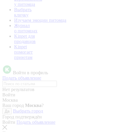
у питомца
Выбрать
кличку
Изучаем эмоции питомца
Журнал
о питомцах
Kinpet для
продавцов
Kinpet
помогает
приютам
Войти в профиль
Подать объявление
Нет результатов
Войти
Москва
Ваш город
Москва
?
Выбрать город
Да
Город подтверждён
Войти
Подать объявление