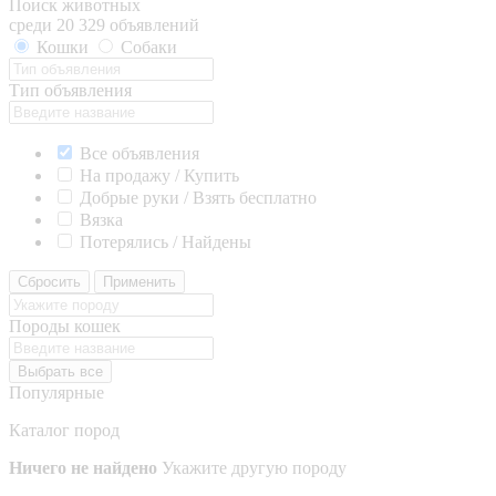
Поиск животных
среди 20 329 объявлений
Кошки
Собаки
Тип объявления
Все объявления
На продажу / Купить
Добрые руки / Взять бесплатно
Вязка
Потерялись / Найдены
Сбросить
Применить
Породы кошек
Выбрать все
Популярные
Каталог пород
Ничего не найдено
Укажите другую породу