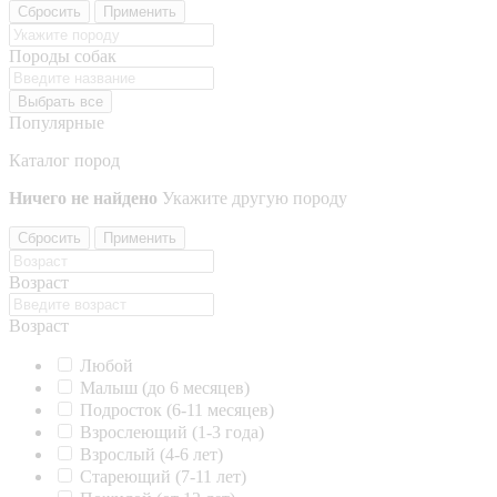
Сбросить
Применить
Породы собак
Выбрать все
Популярные
Каталог пород
Ничего не найдено
Укажите другую породу
Сбросить
Применить
Возраст
Возраст
Любой
Малыш (до 6 месяцев)
Подросток (6-11 месяцев)
Взрослеющий (1-3 года)
Взрослый (4-6 лет)
Стареющий (7-11 лет)