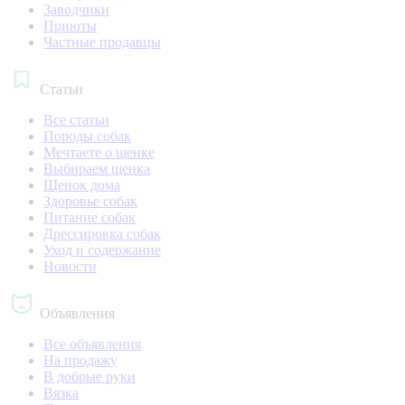
Заводчики
Приюты
Частные продавцы
Статьи
Все статьи
Породы собак
Мечтаете о щенке
Выбираем щенка
Щенок дома
Здоровье собак
Питание собак
Дрессировка собак
Уход и содержание
Новости
Объявления
Все объявления
На продажу
В добрые руки
Вязка