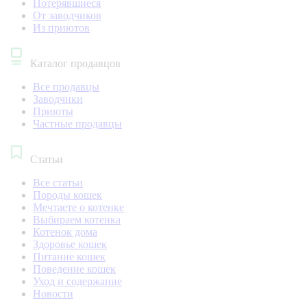
Потерявшиеся
От заводчиков
Из приютов
Каталог продавцов
Все продавцы
Заводчики
Приюты
Частные продавцы
Статьи
Все статьи
Породы кошек
Мечтаете о котенке
Выбираем котенка
Котенок дома
Здоровье кошек
Питание кошек
Поведение кошек
Уход и содержание
Новости