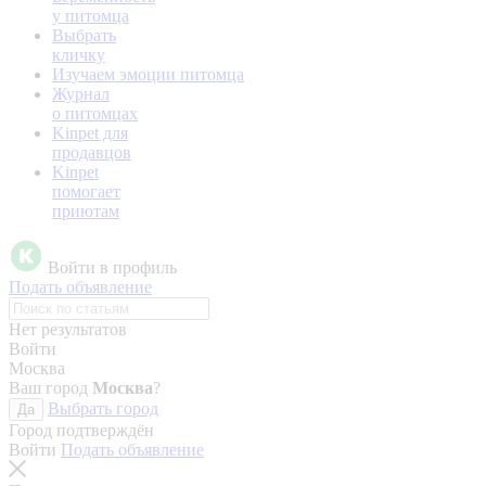
у питомца
Выбрать
кличку
Изучаем эмоции питомца
Журнал
о питомцах
Kinpet для
продавцов
Kinpet
помогает
приютам
Войти в профиль
Подать объявление
Нет результатов
Войти
Москва
Ваш город
Москва
?
Выбрать город
Да
Город подтверждён
Войти
Подать объявление