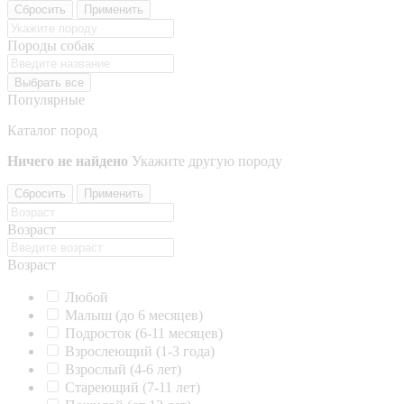
Сбросить
Применить
Породы собак
Выбрать все
Популярные
Каталог пород
Ничего не найдено
Укажите другую породу
Сбросить
Применить
Возраст
Возраст
Любой
Малыш (до 6 месяцев)
Подросток (6-11 месяцев)
Взрослеющий (1-3 года)
Взрослый (4-6 лет)
Стареющий (7-11 лет)