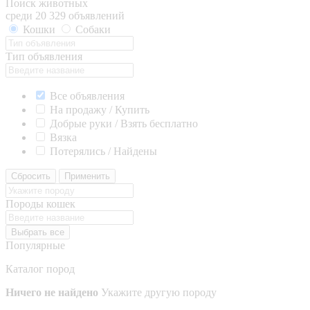
Поиск животных
среди 20 329 объявлений
Кошки
Собаки
Тип объявления
Все объявления
На продажу / Купить
Добрые руки / Взять бесплатно
Вязка
Потерялись / Найдены
Сбросить
Применить
Породы кошек
Выбрать все
Популярные
Каталог пород
Ничего не найдено
Укажите другую породу