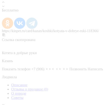
Бесплатно
https://kinpet.ru/card/kazan/koshki/kotyata-v-dobrye-ruki-118366/
Ссылка скопирована
Котята в добрые руки
Казань
Показать телефон
+7 (906) ⚬⚬⚬ ⚬⚬ ⚬⚬
Позвонить
Написать
Людмила
Описание
Отзывы о продавце
(0)
О породе
Советы