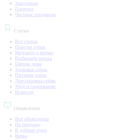
Заводчики
Приюты
Частные продавцы
Статьи
Все статьи
Породы собак
Мечтаете о щенке
Выбираем щенка
Щенок дома
Здоровье собак
Питание собак
Дрессировка собак
Уход и содержание
Новости
Объявления
Все объявления
На продажу
В добрые руки
Вязка