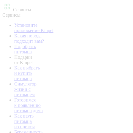
Сервисы
Сервисы
Установите
приложение Kinpet
Какая порода
подходит вам?
Подобрать
питомца
Подарки
от Kinpet
Как выбрать
и купить
питомца
Симулятор
жизни с
питомцем
Готовимся
к появлению
питомца дома
Как взять
питомца
из приюта
Беременность