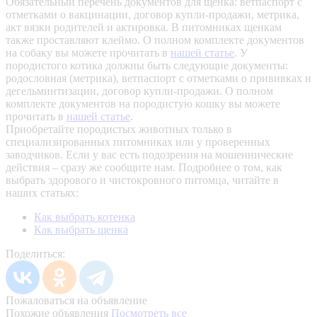
Обязательный перечень документов для щенка: ветпаспорт с
отметками о вакцинации, договор купли-продажи, метрика,
акт вязки родителей и актировка. В питомниках щенкам
также проставляют клеймо. О полном комплекте документов
на собаку вы можете прочитать в
нашей статье
.
У
породистого котика должны быть следующие документы:
родословная (метрика), ветпаспорт с отметками о прививках и
дегельминтизации, договор купли-продажи. О полном
комплекте документов на породистую кошку вы можете
прочитать в
нашей статье
.
Приобретайте породистых животных только в
специализированных питомниках или у проверенных
заводчиков. Если у вас есть подозрения на мошеннические
действия – сразу же сообщите нам.
Подробнее о том, как
выбрать здорового и чистокровного питомца, читайте в
наших статьях:
Как выбрать котенка
Как выбрать щенка
Поделиться:
Пожаловаться на объявление
Похожие объявления
Посмотреть все