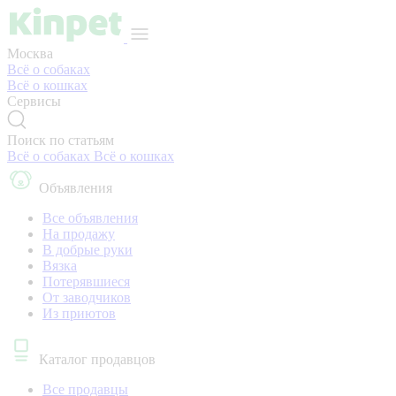
Москва
Всё о собаках
Всё о кошках
Сервисы
Поиск по статьям
Всё о собаках
Всё о кошках
Объявления
Все объявления
На продажу
В добрые руки
Вязка
Потерявшиеся
От заводчиков
Из приютов
Каталог продавцов
Все продавцы