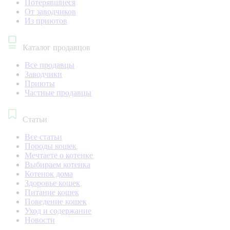
Потерявшиеся
От заводчиков
Из приютов
Каталог продавцов
Все продавцы
Заводчики
Приюты
Частные продавцы
Статьи
Все статьи
Породы кошек
Мечтаете о котенке
Выбираем котенка
Котенок дома
Здоровье кошек
Питание кошек
Поведение кошек
Уход и содержание
Новости