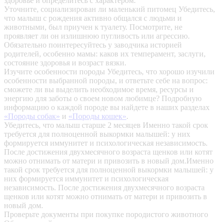
здоровье и определитесь с характером.
Уточните, социализирован ли маленький питомец
Убедитесь,
что малыш с рождения активно общался с людьми и
животными, был приучен к туалету. Посмотрите, не
проявляет ли он излишнюю пугливость или агрессию.
Обязательно поинтересуйтесь у заводчика историей
родителей, особенно мамы: каков их темперамент, заслуги,
состояние здоровья и возраст вязки.
Изучите особенности породы
Убедитесь, что хорошо изучили
особенности выбранной породы, и ответьте себе на вопрос:
сможете ли вы выделить необходимое время, ресурсы и
энергию для заботы о своем новом любимце? Подробную
информацию о каждой породе вы найдете в наших разделах
«Породы собак»
и
«Породы кошек»
.
Убедитесь, что малыш старше 2 месяцев
Именно такой срок
требуется для полноценной выкормки малышей: у них
формируется иммунитет и психологическая независимость.
После достижения двухмесячного возраста щенков или котят
можно отнимать от матери и привозить в новый дом.Именно
такой срок требуется для полноценной выкормки малышей: у
них формируется иммунитет и психологическая
независимость. После достижения двухмесячного возраста
щенков или котят можно отнимать от матери и привозить в
новый дом.
Проверьте документы при покупке породистого животного