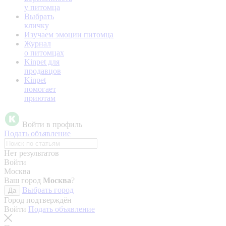
у питомца
Выбрать
кличку
Изучаем эмоции питомца
Журнал
о питомцах
Kinpet для
продавцов
Kinpet
помогает
приютам
Войти в профиль
Подать объявление
Нет результатов
Войти
Москва
Ваш город
Москва
?
Выбрать город
Да
Город подтверждён
Войти
Подать объявление