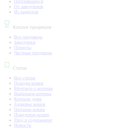
Потерявшиеся
От заводчиков
Из приютов
Каталог продавцов
Все продавцы
Заводчики
Приюты
Частные продавцы
Статьи
Все статьи
Породы кошек
Мечтаете о котенке
Выбираем котенка
Котенок дома
Здоровье кошек
Питание кошек
Поведение кошек
Уход и содержание
Новости