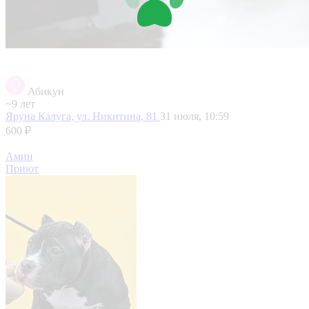
Абикун
~9 лет
Яруна
Калуга, ул. Никитина, 81
31 июля, 10:59
600 ₽
Амин
Приют