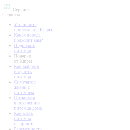
Сервисы
Сервисы
Установите
приложение Kinpet
Какая порода
подходит вам?
Подобрать
питомца
Подарки
от Kinpet
Как выбрать
и купить
питомца
Симулятор
жизни с
питомцем
Готовимся
к появлению
питомца дома
Как взять
питомца
из приюта
Беременность