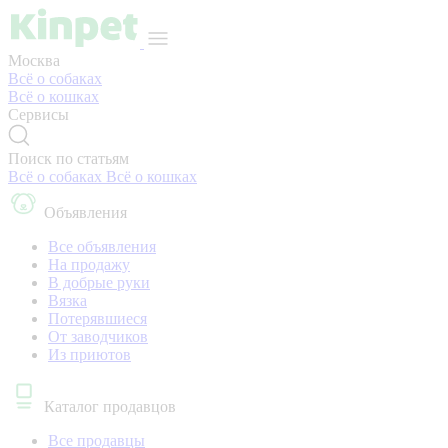
Москва
Всё о собаках
Всё о кошках
Сервисы
Поиск по статьям
Всё о собаках
Всё о кошках
Объявления
Все объявления
На продажу
В добрые руки
Вязка
Потерявшиеся
От заводчиков
Из приютов
Каталог продавцов
Все продавцы