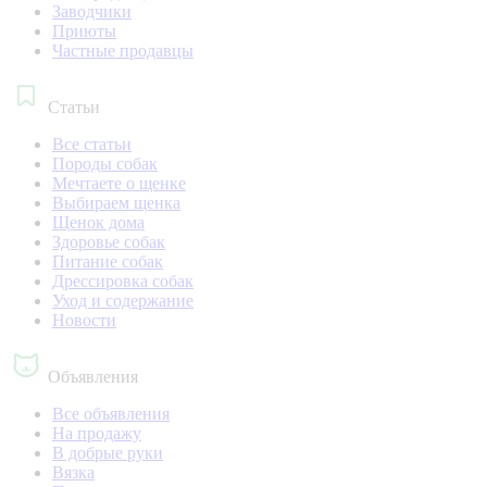
Заводчики
Приюты
Частные продавцы
Статьи
Все статьи
Породы собак
Мечтаете о щенке
Выбираем щенка
Щенок дома
Здоровье собак
Питание собак
Дрессировка собак
Уход и содержание
Новости
Объявления
Все объявления
На продажу
В добрые руки
Вязка