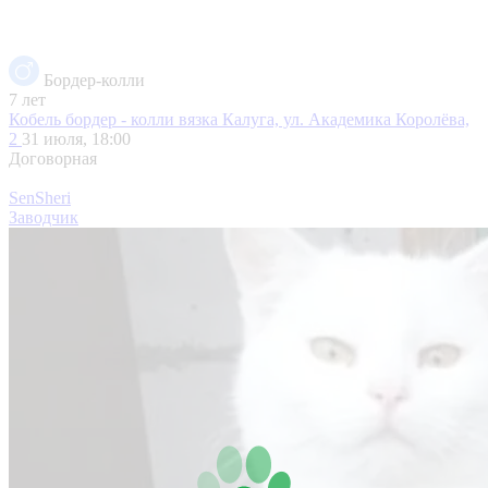
Бордер-колли
7 лет
Кобель бордер - колли вязка
Калуга, ул. Академика Королёва,
2
31 июля, 18:00
Договорная
SenSheri
Заводчик