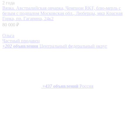
2 года
Вязка. Австралийская овчарка, Чемпион RKF, блю-мерль с
белым с подпалом
Московская обл., Люберцы, мкр Красная
Горка, пр. Гагарина, 24к2
80 000 ₽
Ольга
Частный продавец
+
202
объявления
Центральный федеральный округ
+
437
объявлений
Россия