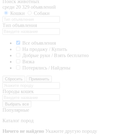
Поиск животных
среди 20 329 объявлений
Кошки
Собаки
Тип объявления
Все объявления
На продажу / Купить
Добрые руки / Взять бесплатно
Вязка
Потерялись / Найдены
Сбросить
Применить
Породы кошек
Выбрать все
Популярные
Каталог пород
Ничего не найдено
Укажите другую породу