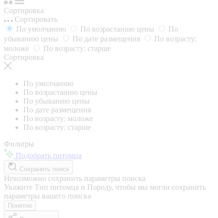
Сортировка
Сортировать
По умолчанию
По возрастанию цены
По
убыванию цены
По дате размещения
По возрасту:
моложе
По возрасту: старше
Сортировка
По умолчанию
По возрастанию цены
По убыванию цены
По дате размещения
По возрасту: моложе
По возрасту: старше
Фильтры
Подобрать питомца
Сохранить поиск
Невозможно сохранить параметры поиска
Укажите Тип питомца и Породу, чтобы мы могли сохранить
параметры вашего поиска
Понятно