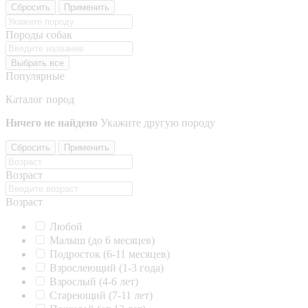
Сбросить
Применить
Породы собак
Выбрать все
Популярные
Каталог пород
Ничего не найдено
Укажите другую породу
Сбросить
Применить
Возраст
Возраст
Любой
Малыш (до 6 месяцев)
Подросток (6-11 месяцев)
Взрослеющий (1-3 года)
Взрослый (4-6 лет)
Стареющий (7-11 лет)