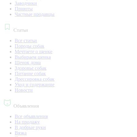
Заводчики
Приюты
Частные продавцы
Статьи
Все статьи
Породы собак
Мечтаете о щенке
Выбираем щенка
Щенок дома
Здоровье собак
Питание собак
Дрессировка собак
Уход и содержание
Новости
Объявления
Все объявления
На продажу
В добрые руки
Вязка