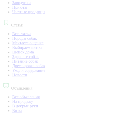
Заводчики
Приюты
Частные продавцы
Статьи
Все статьи
Породы собак
Мечтаете о щенке
Выбираем щенка
Щенок дома
Здоровье собак
Питание собак
Дрессировка собак
Уход и содержание
Новости
Объявления
Все объявления
На продажу
В добрые руки
Вязка