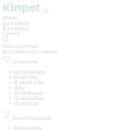
Москва
Всё о собаках
Всё о кошках
Сервисы
Поиск по статьям
Всё о собаках
Всё о кошках
Объявления
Все объявления
На продажу
В добрые руки
Вязка
Потерявшиеся
От заводчиков
Из приютов
Каталог продавцов
Все продавцы