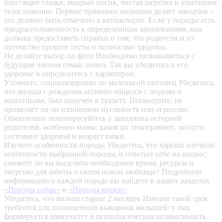
блестящие глазки, мокрый носик, чистая шерстка и упитанное
телосложение. Первые прививки малышам делает заводчик –
это должно быть отмечено в ветпаспорте. Если у породы есть
предрасположенность к определенным заболеваниям, вам
должны предоставить справки о том, что родители и их
потомство прошли тесты и полностью здоровы.
Не делайте выбор по фото
Необходимо познакомиться с
будущим членом семьи лично. Так вы убедитесь в его
здоровье и определитесь с характером.
Уточните, социализирован ли маленький питомец
Убедитесь,
что малыш с рождения активно общался с людьми и
животными, был приучен к туалету. Посмотрите, не
проявляет ли он излишнюю пугливость или агрессию.
Обязательно поинтересуйтесь у заводчика историей
родителей, особенно мамы: каков их темперамент, заслуги,
состояние здоровья и возраст вязки.
Изучите особенности породы
Убедитесь, что хорошо изучили
особенности выбранной породы, и ответьте себе на вопрос:
сможете ли вы выделить необходимое время, ресурсы и
энергию для заботы о своем новом любимце? Подробную
информацию о каждой породе вы найдете в наших разделах
«Породы собак»
и
«Породы кошек»
.
Убедитесь, что малыш старше 2 месяцев
Именно такой срок
требуется для полноценной выкормки малышей: у них
формируется иммунитет и психологическая независимость.