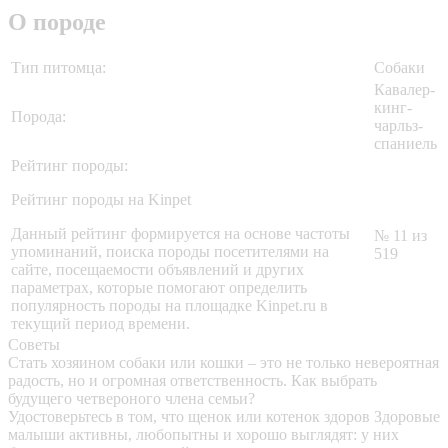
О породе
Тип питомца:
Собаки
Кавалер-
кинг-
Порода:
чарльз-
спаниель
Рейтинг породы:
Рейтинг породы на Kinpet
Данный рейтинг формируется на основе частоты
№ 11 из
упоминаний, поиска породы посетителями на
519
сайте, посещаемости объявлений и других
параметрах, которые помогают определить
популярность породы на площадке Kinpet.ru в
текущий период времени.
Советы
Стать хозяином собаки или кошки – это не только невероятная
радость, но и огромная ответственность. Как выбрать
будущего четвероного члена семьи?
Удостоверьтесь в том, что щенок или котенок здоров
Здоровые
малыши активны, любопытны и хорошо выглядят: у них