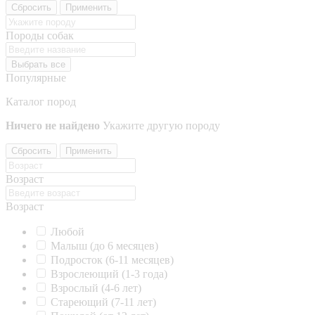
Сбросить
Применить
Породы собак
Выбрать все
Популярные
Каталог пород
Ничего не найдено
Укажите другую породу
Сбросить
Применить
Возраст
Возраст
Любой
Малыш (до 6 месяцев)
Подросток (6-11 месяцев)
Взрослеющий (1-3 года)
Взрослый (4-6 лет)
Стареющий (7-11 лет)