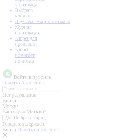
у питомца
Выбрать
кличку
Изучаем эмоции питомца
Журнал
о питомцах
Kinpet для
продавцов
Kinpet
помогает
приютам
Войти в профиль
Подать объявление
Нет результатов
Войти
Москва
Ваш город
Москва
?
Выбрать город
Да
Город подтверждён
Войти
Подать объявление