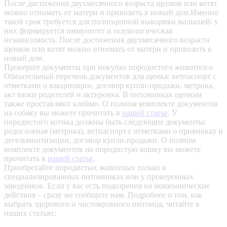
После достижения двухмесячного возраста щенков или котят
можно отнимать от матери и привозить в новый дом.Именно
такой срок требуется для полноценной выкормки малышей: у
них формируется иммунитет и психологическая
независимость. После достижения двухмесячного возраста
щенков или котят можно отнимать от матери и привозить в
новый дом.
Проверьте документы при покупке породистого животного
Обязательный перечень документов для щенка: ветпаспорт с
отметками о вакцинации, договор купли-продажи, метрика,
акт вязки родителей и актировка. В питомниках щенкам
также проставляют клеймо. О полном комплекте документов
на собаку вы можете прочитать в
нашей статье
.
У
породистого котика должны быть следующие документы:
родословная (метрика), ветпаспорт с отметками о прививках и
дегельминтизации, договор купли-продажи. О полном
комплекте документов на породистую кошку вы можете
прочитать в
нашей статье
.
Приобретайте породистых животных только в
специализированных питомниках или у проверенных
заводчиков. Если у вас есть подозрения на мошеннические
действия – сразу же сообщите нам.
Подробнее о том, как
выбрать здорового и чистокровного питомца, читайте в
наших статьях: