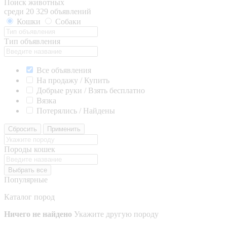
Поиск животных
среди 20 329 объявлений
Кошки
Собаки
Тип объявления
Все объявления
На продажу / Купить
Добрые руки / Взять бесплатно
Вязка
Потерялись / Найдены
Сбросить
Применить
Породы кошек
Выбрать все
Популярные
Каталог пород
Ничего не найдено
Укажите другую породу