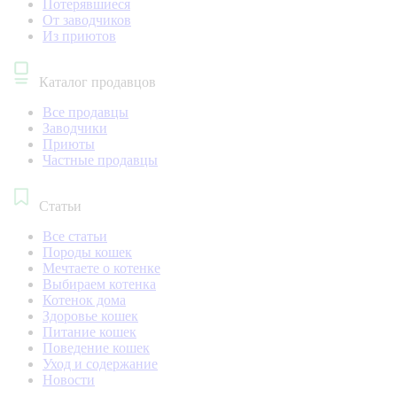
Потерявшиеся
От заводчиков
Из приютов
Каталог продавцов
Все продавцы
Заводчики
Приюты
Частные продавцы
Статьи
Все статьи
Породы кошек
Мечтаете о котенке
Выбираем котенка
Котенок дома
Здоровье кошек
Питание кошек
Поведение кошек
Уход и содержание
Новости