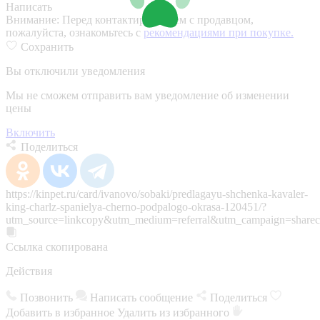
Написать
Внимание:
Перед контактированием с продавцом,
пожалуйста, ознакомьтесь с
рекомендациями при покупке.
Сохранить
Вы отключили уведомления
Мы не сможем отправить вам уведомление об изменении
цены
Включить
Поделиться
https://kinpet.ru/card/ivanovo/sobaki/predlagayu-shchenka-kavaler-
king-charlz-spanielya-cherno-podpalogo-okrasa-120451/?
utm_source=linkcopy&utm_medium=referral&utm_campaign=sharec
Ссылка скопирована
Действия
Позвонить
Написать сообщение
Поделиться
Добавить в избранное
Удалить из избранного