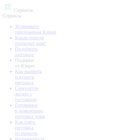
Сервисы
Сервисы
Установите
приложение Kinpet
Какая порода
подходит вам?
Подобрать
питомца
Подарки
от Kinpet
Как выбрать
и купить
питомца
Симулятор
жизни с
питомцем
Готовимся
к появлению
питомца дома
Как взять
питомца
из приюта
Беременность