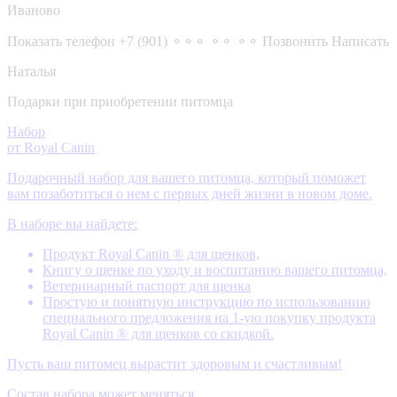
Иваново
Показать телефон
+7 (901) ⚬⚬⚬ ⚬⚬ ⚬⚬
Позвонить
Написать
Наталья
Подарки при приобретении питомца
Набор
от Royal Canin
Подарочный набор для вашего питомца, который поможет
вам позаботиться о нем с первых дней жизни в новом доме.
В наборе вы найдете:
Продукт Royal Canin ® для щенков,
Книгу о щенке по уходу и воспитанию вашего питомца,
Ветеринарный паспорт для щенка
Простую и понятную инструкцию по использованию
специального предложения на 1-ую покупку продукта
Royal Canin ® для щенков со скидкой.
Пусть ваш питомец вырастит здоровым и счастливым!
Состав набора может меняться