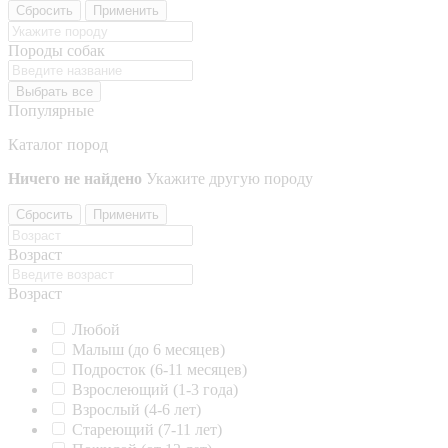
Сбросить
Применить
Породы собак
Выбрать все
Популярные
Каталог пород
Ничего не найдено
Укажите другую породу
Сбросить
Применить
Возраст
Возраст
Любой
Малыш (до 6 месяцев)
Подросток (6-11 месяцев)
Взрослеющий (1-3 года)
Взрослый (4-6 лет)
Стареющий (7-11 лет)