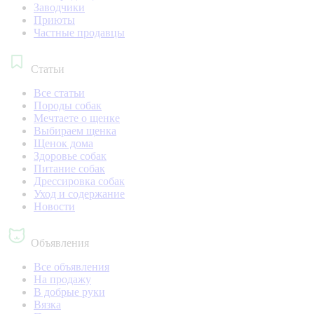
Заводчики
Приюты
Частные продавцы
Статьи
Все статьи
Породы собак
Мечтаете о щенке
Выбираем щенка
Щенок дома
Здоровье собак
Питание собак
Дрессировка собак
Уход и содержание
Новости
Объявления
Все объявления
На продажу
В добрые руки
Вязка