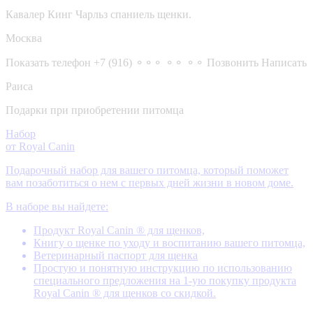
Кавалер Кинг Чарльз спаниель щенки.
Москва
Показать телефон
+7 (916) ⚬⚬⚬ ⚬⚬ ⚬⚬
Позвонить
Написать
Раиса
Подарки при приобретении питомца
Набор
от Royal Canin
Подарочный набор для вашего питомца, который поможет
вам позаботиться о нем с первых дней жизни в новом доме.
В наборе вы найдете:
Продукт Royal Canin ® для щенков,
Книгу о щенке по уходу и воспитанию вашего питомца,
Ветеринарный паспорт для щенка
Простую и понятную инструкцию по использованию
специального предложения на 1-ую покупку продукта
Royal Canin ® для щенков со скидкой.