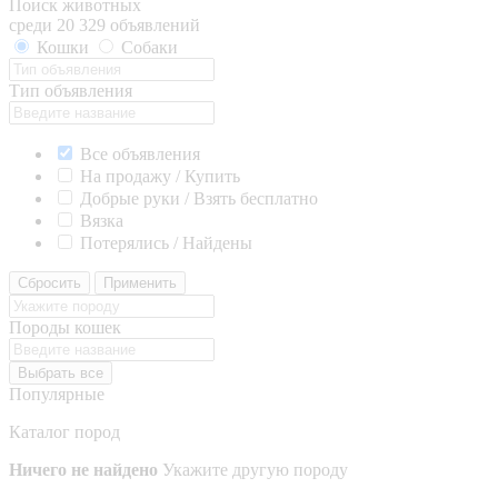
Поиск животных
среди 20 329 объявлений
Кошки
Собаки
Тип объявления
Все объявления
На продажу / Купить
Добрые руки / Взять бесплатно
Вязка
Потерялись / Найдены
Сбросить
Применить
Породы кошек
Выбрать все
Популярные
Каталог пород
Ничего не найдено
Укажите другую породу