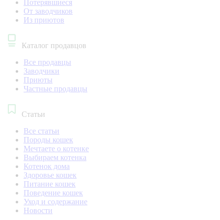
Потерявшиеся
От заводчиков
Из приютов
Каталог продавцов
Все продавцы
Заводчики
Приюты
Частные продавцы
Статьи
Все статьи
Породы кошек
Мечтаете о котенке
Выбираем котенка
Котенок дома
Здоровье кошек
Питание кошек
Поведение кошек
Уход и содержание
Новости