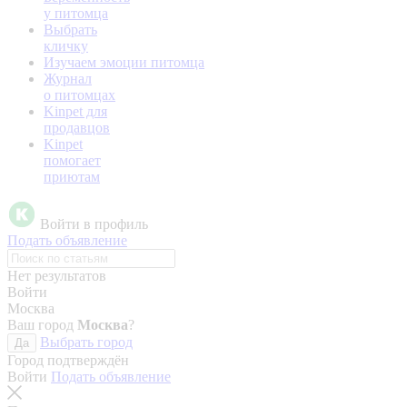
у питомца
Выбрать
кличку
Изучаем эмоции питомца
Журнал
о питомцах
Kinpet для
продавцов
Kinpet
помогает
приютам
Войти в профиль
Подать объявление
Нет результатов
Войти
Москва
Ваш город
Москва
?
Выбрать город
Да
Город подтверждён
Войти
Подать объявление