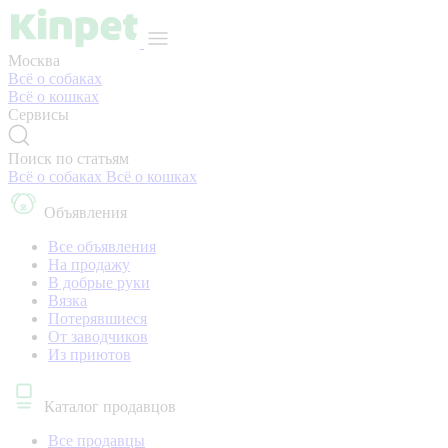
Москва
Всё о собаках
Всё о кошках
Сервисы
Поиск по статьям
Всё о собаках
Всё о кошках
Объявления
Все объявления
На продажу
В добрые руки
Вязка
Потерявшиеся
От заводчиков
Из приютов
Каталог продавцов
Все продавцы