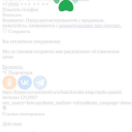
+7 (916) ⚬⚬⚬ ⚬⚬ ⚬⚬
Показать телефон
Написать
Внимание:
Перед контактированием с продавцом,
пожалуйста, ознакомьтесь с
рекомендациями при покупке.
Сохранить
Вы отключили уведомления
Мы не сможем отправить вам уведомление об изменении
цены
Включить
Поделиться
https://kinpet.ru/card/moskva/sobaki/kavaler-king-charlz-spaniel-
shchenki-121209/?
utm_source=linkcopy&utm_medium=referral&utm_campaign=sharec
Ссылка скопирована
Действия