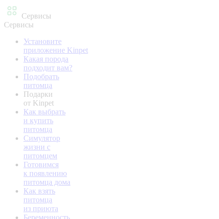
Сервисы
Сервисы
Установите
приложение Kinpet
Какая порода
подходит вам?
Подобрать
питомца
Подарки
от Kinpet
Как выбрать
и купить
питомца
Симулятор
жизни с
питомцем
Готовимся
к появлению
питомца дома
Как взять
питомца
из приюта
Беременность