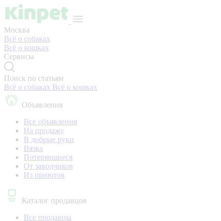
Москва
Всё о собаках
Всё о кошках
Сервисы
Поиск по статьям
Всё о собаках
Всё о кошках
Объявления
Все объявления
На продажу
В добрые руки
Вязка
Потерявшиеся
От заводчиков
Из приютов
Каталог продавцов
Все продавцы