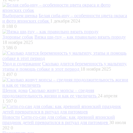
Выбираем щенка
Белая сиба-ину – особенности цвета окраса
и фото японских собак
1 декабря 2024
8 188
0
Здоровье собак
Вязка ши-тцу – как правильно вязать породу
18 ноября 2025
3 586
0
Уход и содержание
Сколько длится беременность у мальтипу,
этапы и помощь собаке в этот период
18 ноября 2025
3 497
0
Щенок дома
Сколько живут мопсы – средняя
продолжительность жизни и как ее увеличить
24 апреля
1 597
0
Новости
Сити-го-сан для собак: как древний японский
праздник детей превратился в ритуал для питомцев
30 июля
202
0