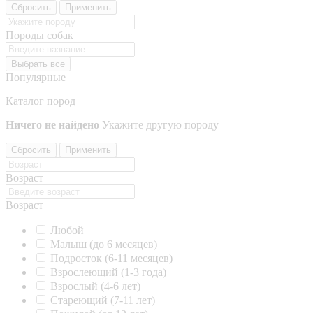
Сбросить
Применить
Породы собак
Выбрать все
Популярные
Каталог пород
Ничего не найдено
Укажите другую породу
Сбросить
Применить
Возраст
Возраст
Любой
Малыш (до 6 месяцев)
Подросток (6-11 месяцев)
Взрослеющий (1-3 года)
Взрослый (4-6 лет)
Стареющий (7-11 лет)