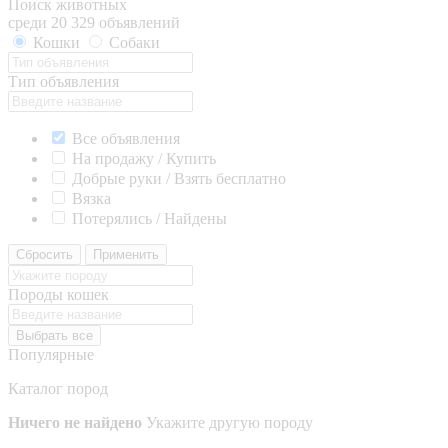
Поиск животных
среди 20 329 объявлений
Кошки
Собаки
Тип объявления
Все объявления
На продажу / Купить
Добрые руки / Взять бесплатно
Вязка
Потерялись / Найдены
Сбросить
Применить
Породы кошек
Выбрать все
Популярные
Каталог пород
Ничего не найдено
Укажите другую породу