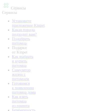
Сервисы
Сервисы
Установите
приложение Kinpet
Какая порода
подходит вам?
Подобрать
питомца
Подарки
от Kinpet
Как выбрать
и купить
питомца
Симулятор
жизни с
питомцем
Готовимся
к появлению
питомца дома
Как взять
питомца
из приюта
Беременность