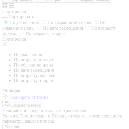
Сортировка
Сортировать
По умолчанию
По возрастанию цены
По
убыванию цены
По дате размещения
По возрасту:
моложе
По возрасту: старше
Сортировка
По умолчанию
По возрастанию цены
По убыванию цены
По дате размещения
По возрасту: моложе
По возрасту: старше
Фильтры
Подобрать питомца
Сохранить поиск
Невозможно сохранить параметры поиска
Укажите Тип питомца и Породу, чтобы мы могли сохранить
параметры вашего поиска
Понятно