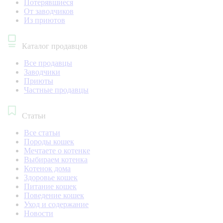
Потерявшиеся
От заводчиков
Из приютов
Каталог продавцов
Все продавцы
Заводчики
Приюты
Частные продавцы
Статьи
Все статьи
Породы кошек
Мечтаете о котенке
Выбираем котенка
Котенок дома
Здоровье кошек
Питание кошек
Поведение кошек
Уход и содержание
Новости