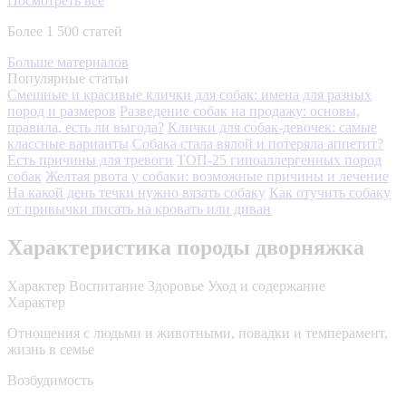
Посмотреть все
Более 1 500 статей
Больше материалов
Популярные статьи
Смешные и красивые клички для собак: имена для разных
пород и размеров
Разведение собак на продажу: основы,
правила, есть ли выгода?
Клички для собак-девочек: самые
классные варианты
Собака стала вялой и потеряла аппетит?
Есть причины для тревоги
ТОП-25 гипоаллергенных пород
собак
Желтая рвота у собаки: возможные причины и лечение
На какой день течки нужно вязать собаку
Как отучить собаку
от привычки писать на кровать или диван
Характеристика породы дворняжка
Характер
Воспитание
Здоровье
Уход и содержание
Характер
Отношения с людьми и животными, повадки и темперамент,
жизнь в семье
Возбудимость