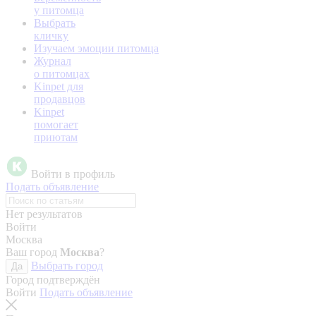
у питомца
Выбрать
кличку
Изучаем эмоции питомца
Журнал
о питомцах
Kinpet для
продавцов
Kinpet
помогает
приютам
Войти в профиль
Подать объявление
Нет результатов
Войти
Москва
Ваш город
Москва
?
Выбрать город
Да
Город подтверждён
Войти
Подать объявление