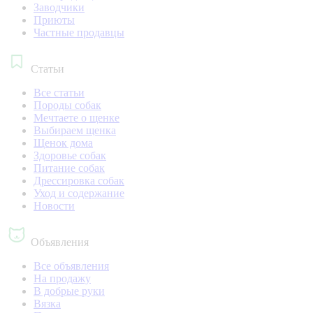
Заводчики
Приюты
Частные продавцы
Статьи
Все статьи
Породы собак
Мечтаете о щенке
Выбираем щенка
Щенок дома
Здоровье собак
Питание собак
Дрессировка собак
Уход и содержание
Новости
Объявления
Все объявления
На продажу
В добрые руки
Вязка