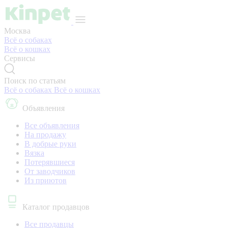
Москва
Всё о собаках
Всё о кошках
Сервисы
Поиск по статьям
Всё о собаках
Всё о кошках
Объявления
Все объявления
На продажу
В добрые руки
Вязка
Потерявшиеся
От заводчиков
Из приютов
Каталог продавцов
Все продавцы