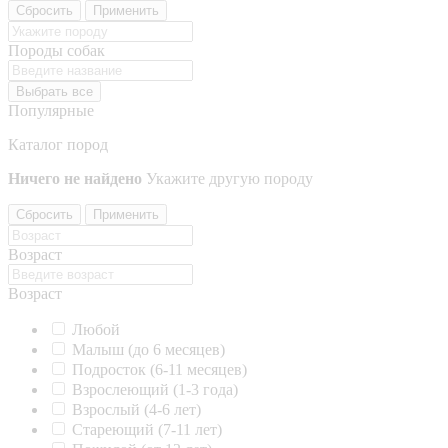
Сбросить
Применить
Породы собак
Выбрать все
Популярные
Каталог пород
Ничего не найдено
Укажите другую породу
Сбросить
Применить
Возраст
Возраст
Любой
Малыш (до 6 месяцев)
Подросток (6-11 месяцев)
Взрослеющий (1-3 года)
Взрослый (4-6 лет)
Стареющий (7-11 лет)