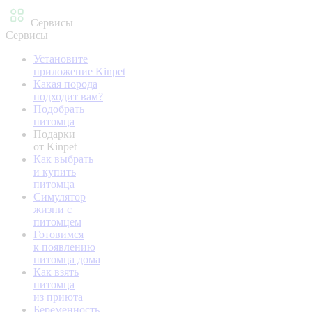
Сервисы
Сервисы
Установите
приложение Kinpet
Какая порода
подходит вам?
Подобрать
питомца
Подарки
от Kinpet
Как выбрать
и купить
питомца
Симулятор
жизни с
питомцем
Готовимся
к появлению
питомца дома
Как взять
питомца
из приюта
Беременность