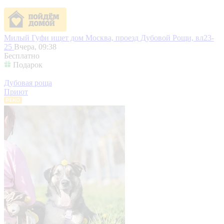
Милый Гуфи ищет дом
Москва, проезд Дубовой Рощи, вл23-
25
Вчера, 09:38
Бесплатно
Подарок
Дубовая роща
Приют