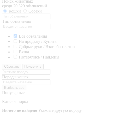
Поиск животных
среди 20 329 объявлений
Кошки
Собаки
Тип объявления
Все объявления
На продажу / Купить
Добрые руки / Взять бесплатно
Вязка
Потерялись / Найдены
Сбросить
Применить
Породы кошек
Выбрать все
Популярные
Каталог пород
Ничего не найдено
Укажите другую породу