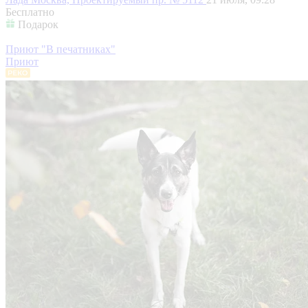
Бесплатно
Подарок
Приют "В печатниках"
Приют