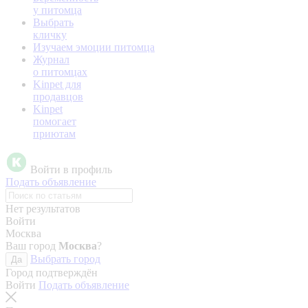
у питомца
Выбрать
кличку
Изучаем эмоции питомца
Журнал
о питомцах
Kinpet для
продавцов
Kinpet
помогает
приютам
Войти в профиль
Подать объявление
Нет результатов
Войти
Москва
Ваш город
Москва
?
Выбрать город
Да
Город подтверждён
Войти
Подать объявление