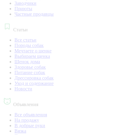
Заводчики
Приюты
Частные продавцы
Статьи
Все статьи
Породы собак
Мечтаете о щенке
Выбираем щенка
Щенок дома
Здоровье собак
Питание собак
Дрессировка собак
Уход и содержание
Новости
Объявления
Все объявления
На продажу
В добрые руки
Вязка