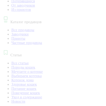
Потерявшиеся
От заводчиков
Из приютов
Каталог продавцов
Все продавцы
Заводчики
Приюты
Частные продавцы
Статьи
Все статьи
Породы кошек
Мечтаете о котенке
Выбираем котенка
Котенок дома
Здоровье кошек
Питание кошек
Поведение кошек
Уход и содержание
Новости