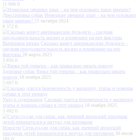
11 606
0
Дрессировка собак
Немецкие овчарки злые – на чем основано
такое мнение?
21 октября 2024
9 372
0
Выбираем щенка
Сколько живут американские бульдоги –
средняя продолжительность жизни и влияющие на нее
факторы
28 марта 2025
3 856
0
Здоровье собак
Вязка той-терьера – как правильно вязать
породу
18 ноября 2025
5 697
0
Уход и содержание
Сколько длится беременность у мальтипу,
этапы и помощь собаке в этот период
18 ноября 2025
3 492
0
Новости
Сити-го-сан для собак: как древний японский
праздник детей превратился в ритуал для питомцев
30 июля
181
0