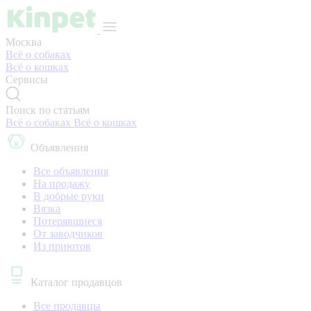
Москва
Всё о собаках
Всё о кошках
Сервисы
Поиск по статьям
Всё о собаках
Всё о кошках
Объявления
Все объявления
На продажу
В добрые руки
Вязка
Потерявшиеся
От заводчиков
Из приютов
Каталог продавцов
Все продавцы