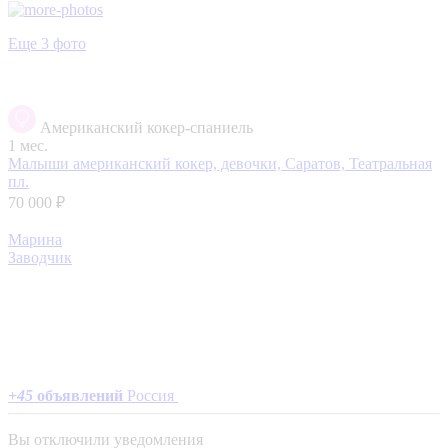
Еще 3 фото
Американский кокер-спаниель
1 мес.
Малыши американский кокер, девочки,
Саратов, Театральная
пл.
70 000 ₽
Марина
Заводчик
+
45
объявлений
Россия
Вы отключили уведомления