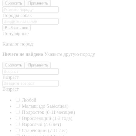
Сбросить
Применить
Породы собак
Выбрать все
Популярные
Каталог пород
Ничего не найдено
Укажите другую породу
Сбросить
Применить
Возраст
Возраст
Любой
Малыш (до 6 месяцев)
Подросток (6-11 месяцев)
Взрослеющий (1-3 года)
Взрослый (4-6 лет)
Стареющий (7-11 лет)