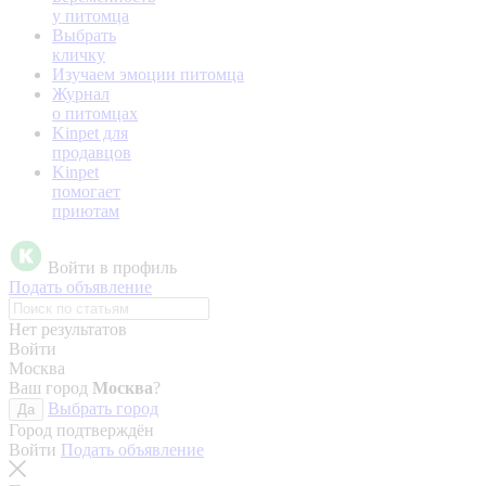
у питомца
Выбрать
кличку
Изучаем эмоции питомца
Журнал
о питомцах
Kinpet для
продавцов
Kinpet
помогает
приютам
Войти в профиль
Подать объявление
Нет результатов
Войти
Москва
Ваш город
Москва
?
Выбрать город
Да
Город подтверждён
Войти
Подать объявление