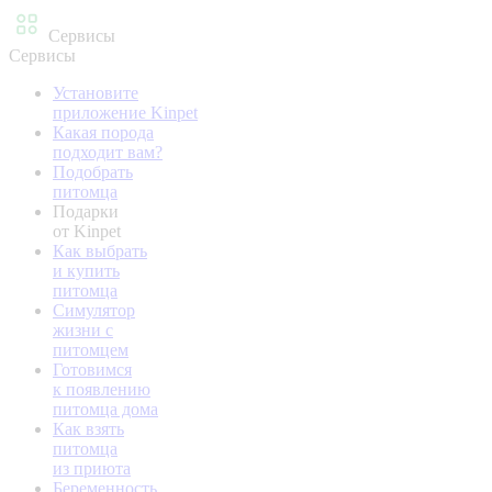
Сервисы
Сервисы
Установите
приложение Kinpet
Какая порода
подходит вам?
Подобрать
питомца
Подарки
от Kinpet
Как выбрать
и купить
питомца
Симулятор
жизни с
питомцем
Готовимся
к появлению
питомца дома
Как взять
питомца
из приюта
Беременность