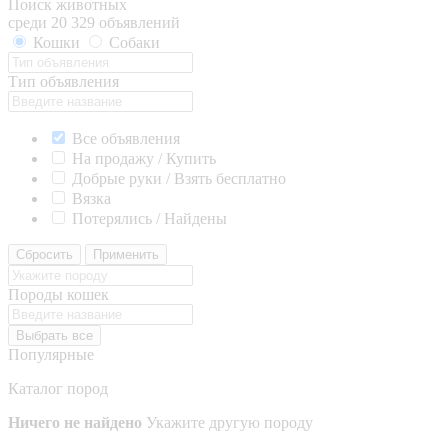
Поиск животных
среди 20 329 объявлений
Кошки
Собаки
Тип объявления
Все объявления
На продажу / Купить
Добрые руки / Взять бесплатно
Вязка
Потерялись / Найдены
Сбросить
Применить
Породы кошек
Выбрать все
Популярные
Каталог пород
Ничего не найдено
Укажите другую породу