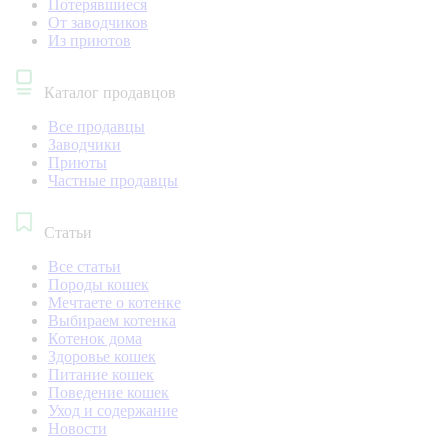
Потерявшиеся
От заводчиков
Из приютов
Каталог продавцов
Все продавцы
Заводчики
Приюты
Частные продавцы
Статьи
Все статьи
Породы кошек
Мечтаете о котенке
Выбираем котенка
Котенок дома
Здоровье кошек
Питание кошек
Поведение кошек
Уход и содержание
Новости