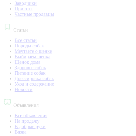
Заводчики
Приюты
Частные продавцы
Статьи
Все статьи
Породы собак
Мечтаете о щенке
Выбираем щенка
Щенок дома
Здоровье собак
Питание собак
Дрессировка собак
Уход и содержание
Новости
Объявления
Все объявления
На продажу
В добрые руки
Вязка