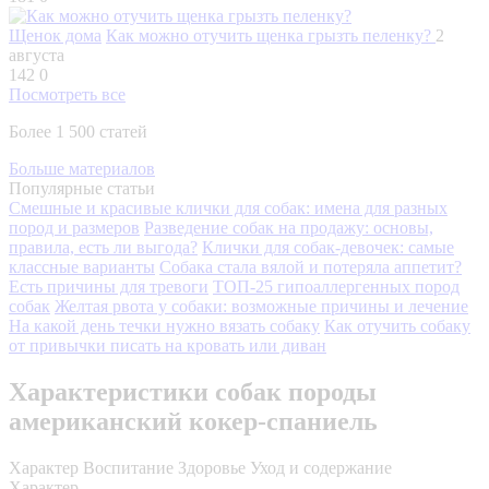
Щенок дома
Как можно отучить щенка грызть пеленку?
2
августа
142
0
Посмотреть все
Более 1 500 статей
Больше материалов
Популярные статьи
Смешные и красивые клички для собак: имена для разных
пород и размеров
Разведение собак на продажу: основы,
правила, есть ли выгода?
Клички для собак-девочек: самые
классные варианты
Собака стала вялой и потеряла аппетит?
Есть причины для тревоги
ТОП-25 гипоаллергенных пород
собак
Желтая рвота у собаки: возможные причины и лечение
На какой день течки нужно вязать собаку
Как отучить собаку
от привычки писать на кровать или диван
Характеристики собак породы
американский кокер-спаниель
Характер
Воспитание
Здоровье
Уход и содержание
Характер