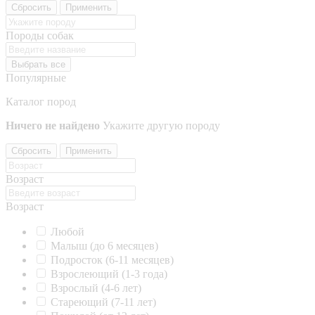
Сбросить
Применить
Породы собак
Выбрать все
Популярные
Каталог пород
Ничего не найдено
Укажите другую породу
Сбросить
Применить
Возраст
Возраст
Любой
Малыш (до 6 месяцев)
Подросток (6-11 месяцев)
Взрослеющий (1-3 года)
Взрослый (4-6 лет)
Стареющий (7-11 лет)