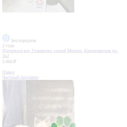
Беспородная
2 года
Потерялся кот, Гольяново, серый
Москва, Красноярская ул.,
3к2
5 000 ₽
Павел
Частный продавец