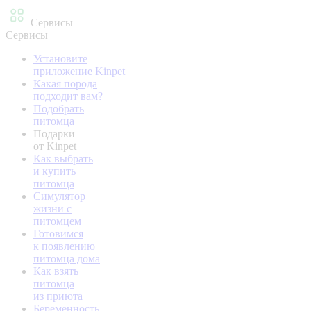
Сервисы
Сервисы
Установите
приложение Kinpet
Какая порода
подходит вам?
Подобрать
питомца
Подарки
от Kinpet
Как выбрать
и купить
питомца
Симулятор
жизни с
питомцем
Готовимся
к появлению
питомца дома
Как взять
питомца
из приюта
Беременность