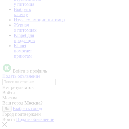
у питомца
Выбрать
кличку
Изучаем эмоции питомца
Журнал
о питомцах
Kinpet для
продавцов
Kinpet
помогает
приютам
Войти в профиль
Подать объявление
Нет результатов
Войти
Москва
Ваш город
Москва
?
Выбрать город
Да
Город подтверждён
Войти
Подать объявление