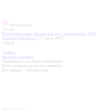
Беспородная
~3 года
Потерялась кошка
Московская обл., Электросталь, СНТ
Зелёный Городок-4, 7
27 июля, 09:27
1 000 ₽
Даниил
Частный продавец
Подпишитесь на новые объявления
И мы сообщим, когда они появятся
Все породы - Электросталь