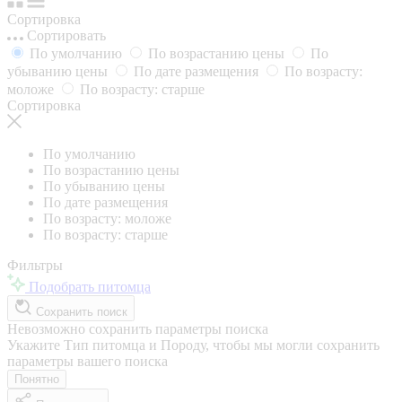
Сортировка
Сортировать
По умолчанию
По возрастанию цены
По
убыванию цены
По дате размещения
По возрасту:
моложе
По возрасту: старше
Сортировка
По умолчанию
По возрастанию цены
По убыванию цены
По дате размещения
По возрасту: моложе
По возрасту: старше
Фильтры
Подобрать питомца
Сохранить поиск
Невозможно сохранить параметры поиска
Укажите Тип питомца и Породу, чтобы мы могли сохранить
параметры вашего поиска
Понятно