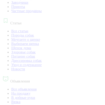
Заводчики
Приюты
Частные продавцы
Статьи
Все статьи
Породы собак
Мечтаете о щенке
Выбираем щенка
Щенок дома
Здоровье собак
Питание собак
Дрессировка собак
Уход и содержание
Новости
Объявления
Все объявления
На продажу
В добрые руки
Вязка