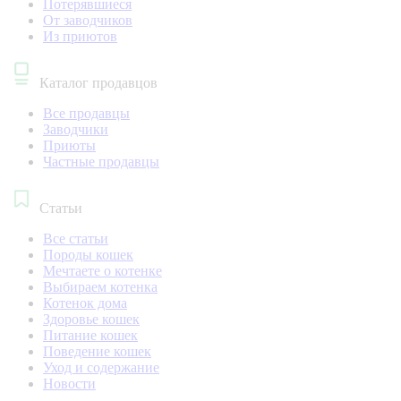
Потерявшиеся
От заводчиков
Из приютов
Каталог продавцов
Все продавцы
Заводчики
Приюты
Частные продавцы
Статьи
Все статьи
Породы кошек
Мечтаете о котенке
Выбираем котенка
Котенок дома
Здоровье кошек
Питание кошек
Поведение кошек
Уход и содержание
Новости