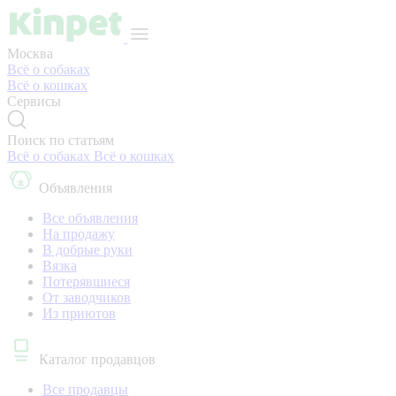
Москва
Всё о собаках
Всё о кошках
Сервисы
Поиск по статьям
Всё о собаках
Всё о кошках
Объявления
Все объявления
На продажу
В добрые руки
Вязка
Потерявшиеся
От заводчиков
Из приютов
Каталог продавцов
Все продавцы