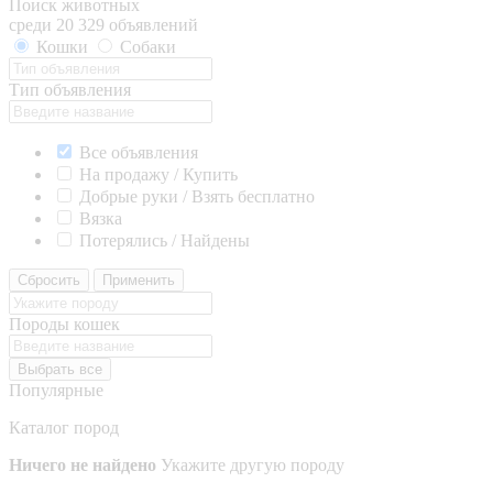
Поиск животных
среди 20 329 объявлений
Кошки
Собаки
Тип объявления
Все объявления
На продажу / Купить
Добрые руки / Взять бесплатно
Вязка
Потерялись / Найдены
Сбросить
Применить
Породы кошек
Выбрать все
Популярные
Каталог пород
Ничего не найдено
Укажите другую породу