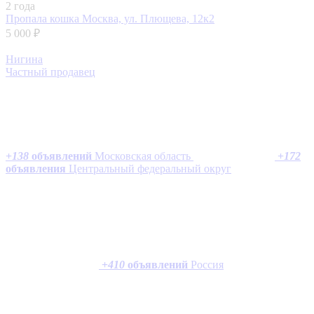
2 года
Пропала кошка
Москва, ул. Плющева, 12к2
5 000 ₽
Нигина
Частный продавец
+
138
объявлений
Московская область
+
172
объявления
Центральный федеральный округ
+
410
объявлений
Россия