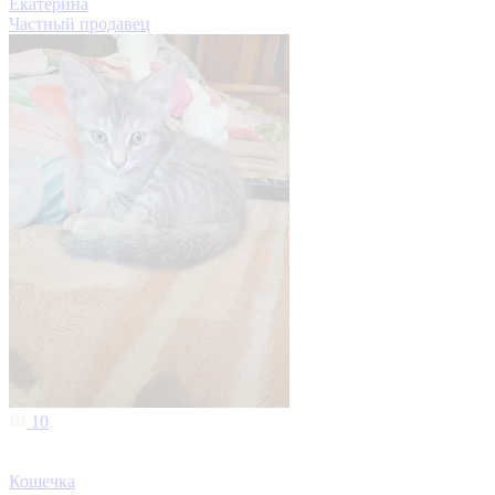
Екатерина
Частный продавец
10
Кошечка