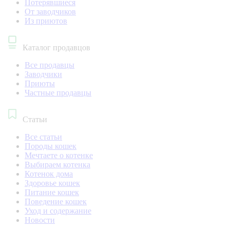
Потерявшиеся
От заводчиков
Из приютов
Каталог продавцов
Все продавцы
Заводчики
Приюты
Частные продавцы
Статьи
Все статьи
Породы кошек
Мечтаете о котенке
Выбираем котенка
Котенок дома
Здоровье кошек
Питание кошек
Поведение кошек
Уход и содержание
Новости