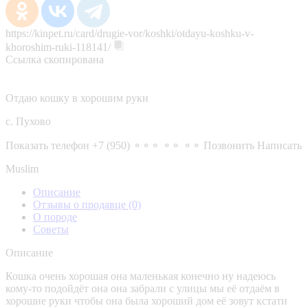
https://kinpet.ru/card/drugie-vor/koshki/otdayu-koshku-v-
khoroshim-ruki-118141/
Ссылка скопирована
Отдаю кошку в хорошим руки
с. Пухово
Показать телефон
+7 (950) ⚬⚬⚬ ⚬⚬ ⚬⚬
Позвонить
Написать
Muslim
Описание
Отзывы о продавце
(0)
О породе
Советы
Описание
Кошка очень хорошая она маленькая конечно ну надеюсь
кому-то подойдёт она она забрали с улицы мы её отдаём в
хорошие руки чтобы она была хороший дом её зовут кстати