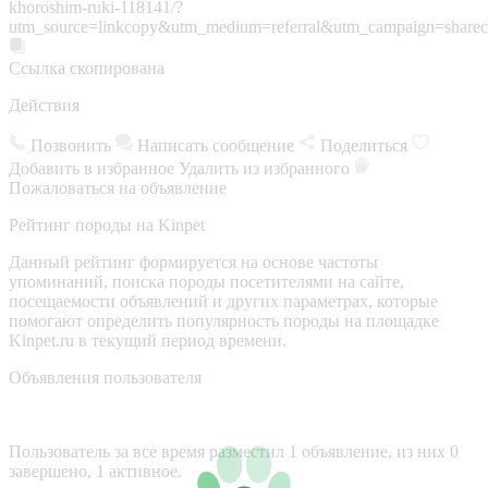
khoroshim-ruki-118141/?
utm_source=linkcopy&utm_medium=referral&utm_campaign=sharec
Ссылка скопирована
Действия
Позвонить
Написать сообщение
Поделиться
Добавить в избранное
Удалить из избранного
Пожаловаться на объявление
Рейтинг породы на Kinpet
Данный рейтинг формируется на основе частоты
упоминаний, поиска породы посетителями на сайте,
посещаемости объявлений и других параметрах, которые
помогают определить популярность породы на площадке
Kinpet.ru в текущий период времени.
Объявления пользователя
Пользователь за все время разместил 1 объявление, из них 0
завершено, 1 активное.