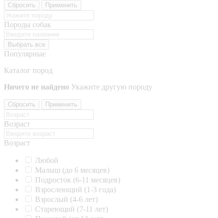
Сбросить
Применить
Породы собак
Выбрать все
Популярные
Каталог пород
Ничего не найдено
Укажите другую породу
Сбросить
Применить
Возраст
Возраст
Любой
Малыш (до 6 месяцев)
Подросток (6-11 месяцев)
Взрослеющий (1-3 года)
Взрослый (4-6 лет)
Стареющий (7-11 лет)