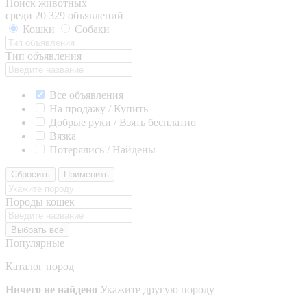
Поиск животных
среди 20 329 объявлений
Кошки
Собаки
Тип объявления
Все объявления
На продажу / Купить
Добрые руки / Взять бесплатно
Вязка
Потерялись / Найдены
Сбросить
Применить
Породы кошек
Выбрать все
Популярные
Каталог пород
Ничего не найдено
Укажите другую породу