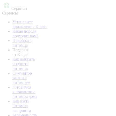
Сервисы
Сервисы
Установите
приложение Kinpet
Какая порода
подходит вам?
Подобрать
питомца
Подарки
от Kinpet
Как выбрать
и купить
питомца
Симулятор
жизни с
питомцем
Готовимся
к появлению
питомца дома
Как взять
питомца
из приюта
Беременность