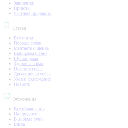
Заводчики
Приюты
Частные продавцы
Статьи
Все статьи
Породы собак
Мечтаете о щенке
Выбираем щенка
Щенок дома
Здоровье собак
Питание собак
Дрессировка собак
Уход и содержание
Новости
Объявления
Все объявления
На продажу
В добрые руки
Вязка