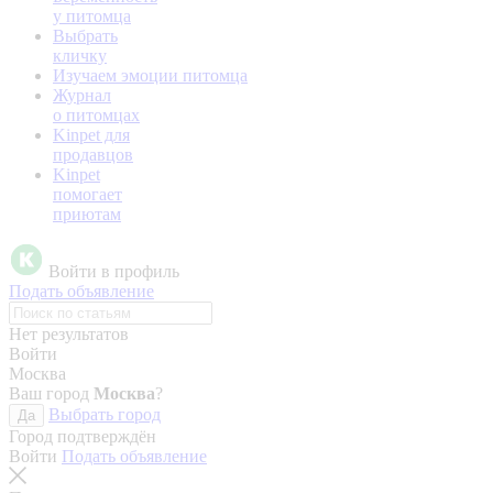
у питомца
Выбрать
кличку
Изучаем эмоции питомца
Журнал
о питомцах
Kinpet для
продавцов
Kinpet
помогает
приютам
Войти в профиль
Подать объявление
Нет результатов
Войти
Москва
Ваш город
Москва
?
Выбрать город
Да
Город подтверждён
Войти
Подать объявление