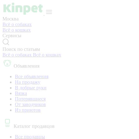
Москва
Всё о собаках
Всё о кошках
Сервисы
Поиск по статьям
Всё о собаках
Всё о кошках
Объявления
Все объявления
На продажу
В добрые руки
Вязка
Потерявшиеся
От заводчиков
Из приютов
Каталог продавцов
Все продавцы