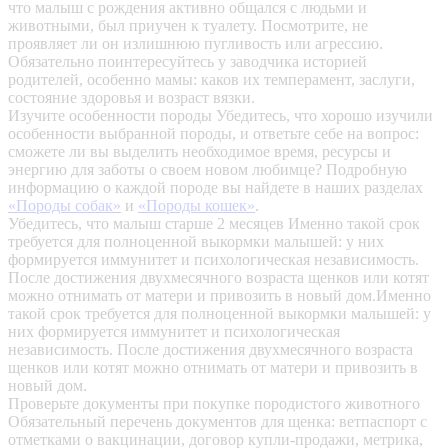
что малыш с рождения активно общался с людьми и
животными, был приучен к туалету. Посмотрите, не
проявляет ли он излишнюю пугливость или агрессию.
Обязательно поинтересуйтесь у заводчика историей
родителей, особенно мамы: каков их темперамент, заслуги,
состояние здоровья и возраст вязки.
Изучите особенности породы
Убедитесь, что хорошо изучили
особенности выбранной породы, и ответьте себе на вопрос:
сможете ли вы выделить необходимое время, ресурсы и
энергию для заботы о своем новом любимце? Подробную
информацию о каждой породе вы найдете в наших разделах
«Породы собак»
и
«Породы кошек»
.
Убедитесь, что малыш старше 2 месяцев
Именно такой срок
требуется для полноценной выкормки малышей: у них
формируется иммунитет и психологическая независимость.
После достижения двухмесячного возраста щенков или котят
можно отнимать от матери и привозить в новый дом.Именно
такой срок требуется для полноценной выкормки малышей: у
них формируется иммунитет и психологическая
независимость. После достижения двухмесячного возраста
щенков или котят можно отнимать от матери и привозить в
новый дом.
Проверьте документы при покупке породистого животного
Обязательный перечень документов для щенка: ветпаспорт с
отметками о вакцинации, договор купли-продажи, метрика,