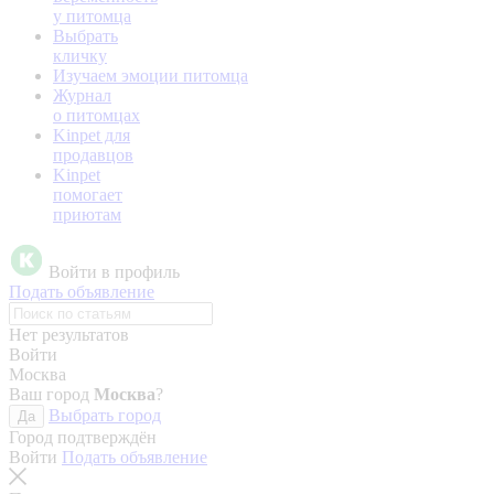
у питомца
Выбрать
кличку
Изучаем эмоции питомца
Журнал
о питомцах
Kinpet для
продавцов
Kinpet
помогает
приютам
Войти в профиль
Подать объявление
Нет результатов
Войти
Москва
Ваш город
Москва
?
Выбрать город
Да
Город подтверждён
Войти
Подать объявление