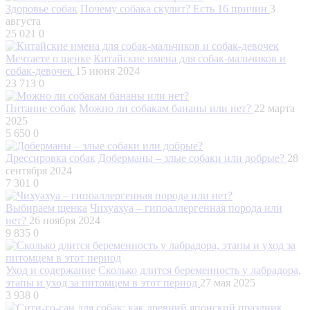
Здоровье собак
Почему собака скулит? Есть 16 причин
3
августа
25 021
0
Мечтаете о щенке
Китайские имена для собак-мальчиков и
собак-девочек
15 июня 2024
23 713
0
Питание собак
Можно ли собакам бананы или нет?
22 марта
2025
5 650
0
Дрессировка собак
Доберманы – злые собаки или добрые?
28
сентября 2024
7 301
0
Выбираем щенка
Чихуахуа – гипоаллергенная порода или
нет?
26 ноября 2024
9 835
0
Уход и содержание
Сколько длится беременность у лабрадора,
этапы и уход за питомцем в этот период
27 мая 2025
3 938
0