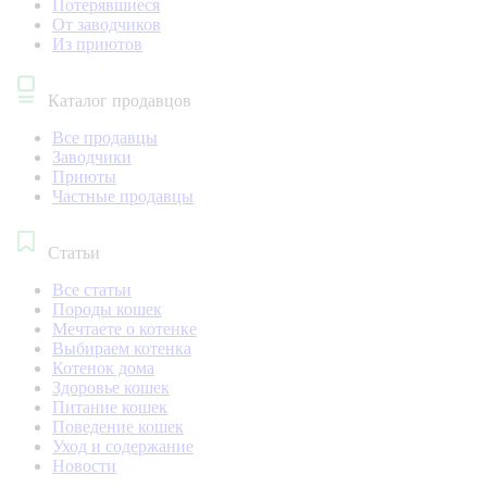
Потерявшиеся
От заводчиков
Из приютов
Каталог продавцов
Все продавцы
Заводчики
Приюты
Частные продавцы
Статьи
Все статьи
Породы кошек
Мечтаете о котенке
Выбираем котенка
Котенок дома
Здоровье кошек
Питание кошек
Поведение кошек
Уход и содержание
Новости