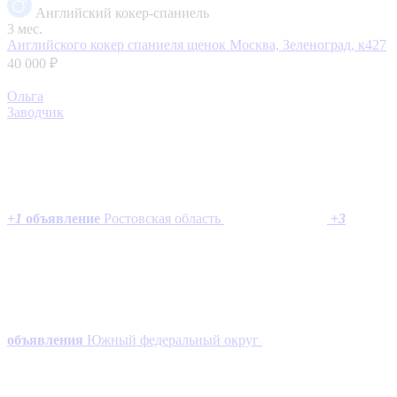
Английский кокер-спаниель
3 мес.
Английского кокер спаниеля щенок
Москва, Зеленоград, к427
40 000 ₽
Ольга
Заводчик
+
1
объявление
Ростовская область
+
3
объявления
Южный федеральный округ