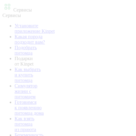
Сервисы
Сервисы
Установите
приложение Kinpet
Какая порода
подходит вам?
Подобрать
питомца
Подарки
от Kinpet
Как выбрать
и купить
питомца
Симулятор
жизни с
питомцем
Готовимся
к появлению
питомца дома
Как взять
питомца
из приюта
Беременность