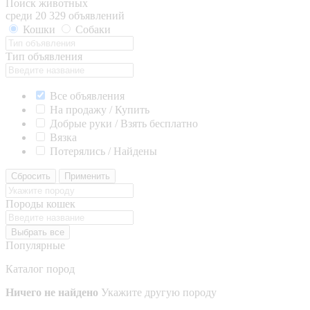
Поиск животных
среди 20 329 объявлений
Кошки
Собаки
Тип объявления
Все объявления
На продажу / Купить
Добрые руки / Взять бесплатно
Вязка
Потерялись / Найдены
Сбросить
Применить
Породы кошек
Выбрать все
Популярные
Каталог пород
Ничего не найдено
Укажите другую породу