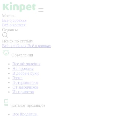
Москва
Всё о собаках
Всё о кошках
Сервисы
Поиск по статьям
Всё о собаках
Всё о кошках
Объявления
Все объявления
На продажу
В добрые руки
Вязка
Потерявшиеся
От заводчиков
Из приютов
Каталог продавцов
Все продавцы