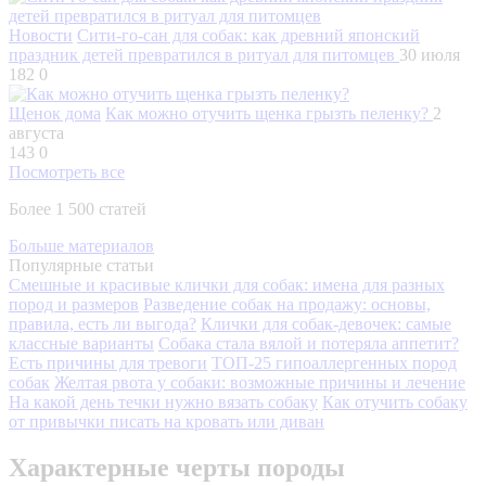
Новости
Сити-го-сан для собак: как древний японский
праздник детей превратился в ритуал для питомцев
30 июля
182
0
Щенок дома
Как можно отучить щенка грызть пеленку?
2
августа
143
0
Посмотреть все
Более 1 500 статей
Больше материалов
Популярные статьи
Смешные и красивые клички для собак: имена для разных
пород и размеров
Разведение собак на продажу: основы,
правила, есть ли выгода?
Клички для собак-девочек: самые
классные варианты
Собака стала вялой и потеряла аппетит?
Есть причины для тревоги
ТОП-25 гипоаллергенных пород
собак
Желтая рвота у собаки: возможные причины и лечение
На какой день течки нужно вязать собаку
Как отучить собаку
от привычки писать на кровать или диван
Характерные черты породы