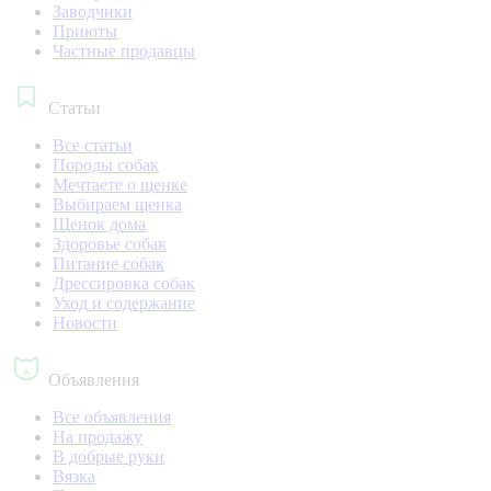
Заводчики
Приюты
Частные продавцы
Статьи
Все статьи
Породы собак
Мечтаете о щенке
Выбираем щенка
Щенок дома
Здоровье собак
Питание собак
Дрессировка собак
Уход и содержание
Новости
Объявления
Все объявления
На продажу
В добрые руки
Вязка