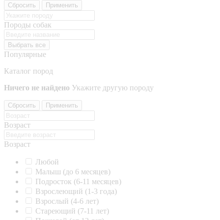
Сбросить
Применить
Породы собак
Выбрать все
Популярные
Каталог пород
Ничего не найдено
Укажите другую породу
Сбросить
Применить
Возраст
Возраст
Любой
Малыш (до 6 месяцев)
Подросток (6-11 месяцев)
Взрослеющий (1-3 года)
Взрослый (4-6 лет)
Стареющий (7-11 лет)