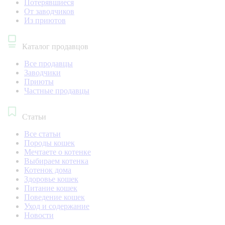
Потерявшиеся
От заводчиков
Из приютов
Каталог продавцов
Все продавцы
Заводчики
Приюты
Частные продавцы
Статьи
Все статьи
Породы кошек
Мечтаете о котенке
Выбираем котенка
Котенок дома
Здоровье кошек
Питание кошек
Поведение кошек
Уход и содержание
Новости