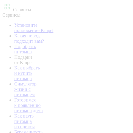
Сервисы
Сервисы
Установите
приложение Kinpet
Какая порода
подходит вам?
Подобрать
питомца
Подарки
от Kinpet
Как выбрать
и купить
питомца
Симулятор
жизни с
питомцем
Готовимся
к появлению
питомца дома
Как взять
питомца
из приюта
Беременность