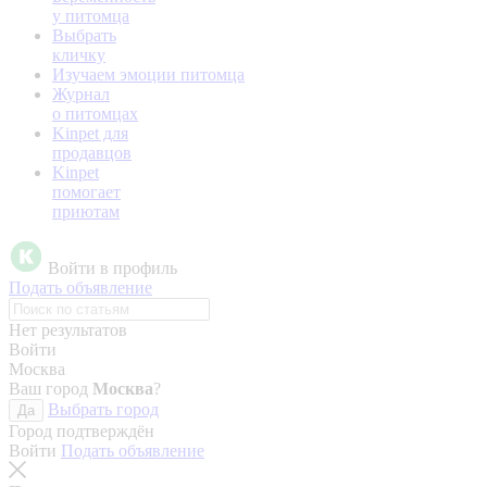
у питомца
Выбрать
кличку
Изучаем эмоции питомца
Журнал
о питомцах
Kinpet для
продавцов
Kinpet
помогает
приютам
Войти в профиль
Подать объявление
Нет результатов
Войти
Москва
Ваш город
Москва
?
Выбрать город
Да
Город подтверждён
Войти
Подать объявление