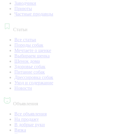
Заводчики
Приюты
Частные продавцы
Статьи
Все статьи
Породы собак
Мечтаете о щенке
Выбираем щенка
Щенок дома
Здоровье собак
Питание собак
Дрессировка собак
Уход и содержание
Новости
Объявления
Все объявления
На продажу
В добрые руки
Вязка