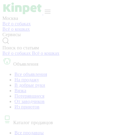
Москва
Всё о собаках
Всё о кошках
Сервисы
Поиск по статьям
Всё о собаках
Всё о кошках
Объявления
Все объявления
На продажу
В добрые руки
Вязка
Потерявшиеся
От заводчиков
Из приютов
Каталог продавцов
Все продавцы