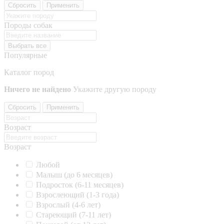
Сбросить
Применить
Породы собак
Выбрать все
Популярные
Каталог пород
Ничего не найдено
Укажите другую породу
Сбросить
Применить
Возраст
Возраст
Любой
Малыш (до 6 месяцев)
Подросток (6-11 месяцев)
Взрослеющий (1-3 года)
Взрослый (4-6 лет)
Стареющий (7-11 лет)