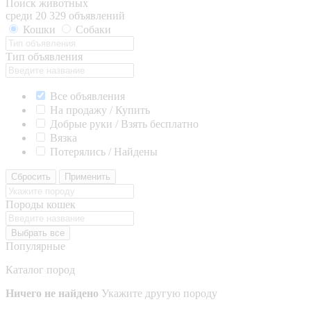
Поиск животных
среди 20 329 объявлений
Кошки
Собаки
Тип объявления
Все объявления
На продажу / Купить
Добрые руки / Взять бесплатно
Вязка
Потерялись / Найдены
Сбросить
Применить
Породы кошек
Выбрать все
Популярные
Каталог пород
Ничего не найдено
Укажите другую породу