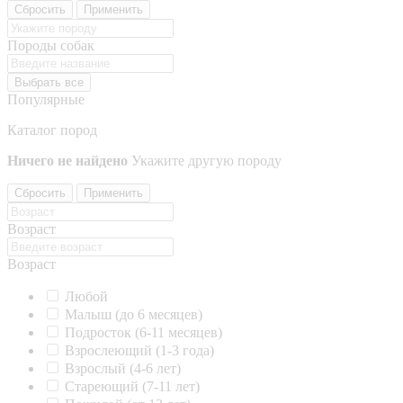
Сбросить
Применить
Породы собак
Выбрать все
Популярные
Каталог пород
Ничего не найдено
Укажите другую породу
Сбросить
Применить
Возраст
Возраст
Любой
Малыш (до 6 месяцев)
Подросток (6-11 месяцев)
Взрослеющий (1-3 года)
Взрослый (4-6 лет)
Стареющий (7-11 лет)