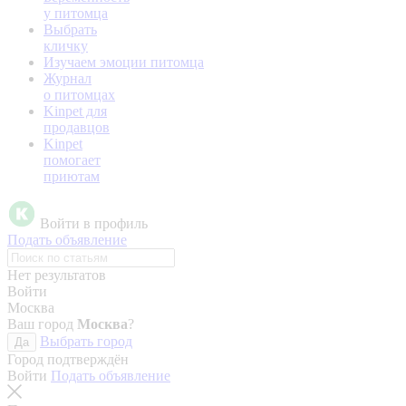
у питомца
Выбрать
кличку
Изучаем эмоции питомца
Журнал
о питомцах
Kinpet для
продавцов
Kinpet
помогает
приютам
Войти в профиль
Подать объявление
Нет результатов
Войти
Москва
Ваш город
Москва
?
Выбрать город
Да
Город подтверждён
Войти
Подать объявление