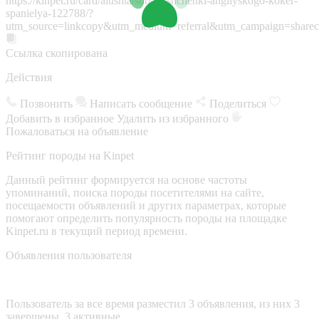
https://kinpet.ru/card/alushta/sobaki/shchenki-angliyskogo-koker-
spanielya-122788/?
utm_source=linkcopy&utm_medium=referral&utm_campaign=sharec
Ссылка скопирована
Действия
Позвонить
Написать сообщение
Поделиться
Добавить в избранное
Удалить из избранного
Пожаловаться на объявление
Рейтинг породы на Kinpet
Данный рейтинг формируется на основе частоты
упоминаний, поиска породы посетителями на сайте,
посещаемости объявлений и других параметрах, которые
помогают определить популярность породы на площадке
Kinpet.ru в текущий период времени.
Объявления пользователя
Пользователь за все время разместил 3 объявления, из них 3
завершены, 3 активные.