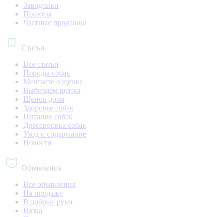
Заводчики
Приюты
Частные продавцы
Статьи
Все статьи
Породы собак
Мечтаете о щенке
Выбираем щенка
Щенок дома
Здоровье собак
Питание собак
Дрессировка собак
Уход и содержание
Новости
Объявления
Все объявления
На продажу
В добрые руки
Вязка