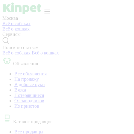
Москва
Всё о собаках
Всё о кошках
Сервисы
Поиск по статьям
Всё о собаках
Всё о кошках
Объявления
Все объявления
На продажу
В добрые руки
Вязка
Потерявшиеся
От заводчиков
Из приютов
Каталог продавцов
Все продавцы