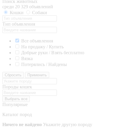
Поиск животных
среди 20 329 объявлений
Кошки
Собаки
Тип объявления
Все объявления
На продажу / Купить
Добрые руки / Взять бесплатно
Вязка
Потерялись / Найдены
Сбросить
Применить
Породы кошек
Выбрать все
Популярные
Каталог пород
Ничего не найдено
Укажите другую породу