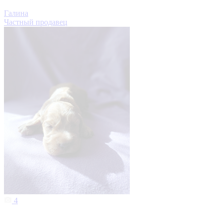
Галина
Частный продавец
4