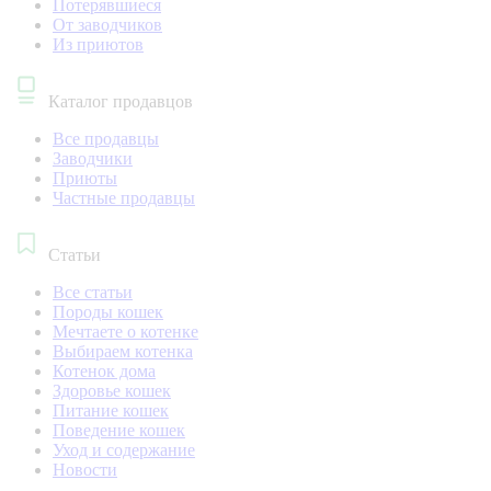
Потерявшиеся
От заводчиков
Из приютов
Каталог продавцов
Все продавцы
Заводчики
Приюты
Частные продавцы
Статьи
Все статьи
Породы кошек
Мечтаете о котенке
Выбираем котенка
Котенок дома
Здоровье кошек
Питание кошек
Поведение кошек
Уход и содержание
Новости