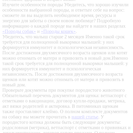
Изучите особенности породы
Убедитесь, что хорошо изучили
особенности выбранной породы, и ответьте себе на вопрос:
сможете ли вы выделить необходимое время, ресурсы и
энергию для заботы о своем новом любимце? Подробную
информацию о каждой породе вы найдете в наших разделах
«Породы собак»
и
«Породы кошек»
.
Убедитесь, что малыш старше 2 месяцев
Именно такой срок
требуется для полноценной выкормки малышей: у них
формируется иммунитет и психологическая независимость.
После достижения двухмесячного возраста щенков или котят
можно отнимать от матери и привозить в новый дом.Именно
такой срок требуется для полноценной выкормки малышей: у
них формируется иммунитет и психологическая
независимость. После достижения двухмесячного возраста
щенков или котят можно отнимать от матери и привозить в
новый дом.
Проверьте документы при покупке породистого животного
Обязательный перечень документов для щенка: ветпаспорт с
отметками о вакцинации, договор купли-продажи, метрика,
акт вязки родителей и актировка. В питомниках щенкам
также проставляют клеймо. О полном комплекте документов
на собаку вы можете прочитать в
нашей статье
.
У
породистого котика должны быть следующие документы:
родословная (метрика), ветпаспорт с отметками о прививках и
дегельминтизации, договор купли-продажи. О полном