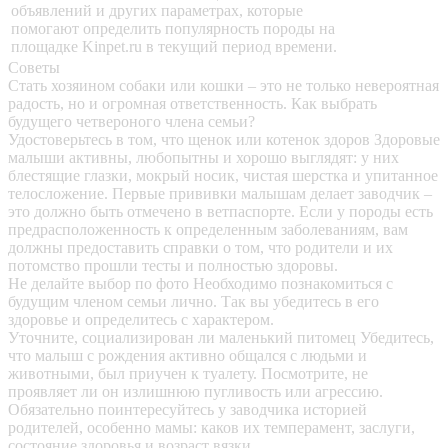
объявлений и других параметрах, которые
помогают определить популярность породы на
площадке Kinpet.ru в текущий период времени.
Советы
Стать хозяином собаки или кошки – это не только невероятная
радость, но и огромная ответственность. Как выбрать
будущего четвероного члена семьи?
Удостоверьтесь в том, что щенок или котенок здоров
Здоровые
малыши активны, любопытны и хорошо выглядят: у них
блестящие глазки, мокрый носик, чистая шерстка и упитанное
телосложение. Первые прививки малышам делает заводчик –
это должно быть отмечено в ветпаспорте. Если у породы есть
предрасположенность к определенным заболеваниям, вам
должны предоставить справки о том, что родители и их
потомство прошли тесты и полностью здоровы.
Не делайте выбор по фото
Необходимо познакомиться с
будущим членом семьи лично. Так вы убедитесь в его
здоровье и определитесь с характером.
Уточните, социализирован ли маленький питомец
Убедитесь,
что малыш с рождения активно общался с людьми и
животными, был приучен к туалету. Посмотрите, не
проявляет ли он излишнюю пугливость или агрессию.
Обязательно поинтересуйтесь у заводчика историей
родителей, особенно мамы: каков их темперамент, заслуги,
состояние здоровья и возраст вязки.