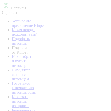
Сервисы
Сервисы
Установите
приложение Kinpet
Какая порода
подходит вам?
Подобрать
питомца
Подарки
от Kinpet
Как выбрать
и купить
питомца
Симулятор
жизни с
питомцем
Готовимся
к появлению
питомца дома
Как взять
питомца
из приюта
Беременность