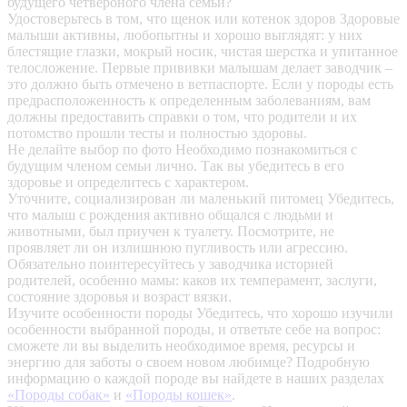
будущего четвероного члена семьи?
Удостоверьтесь в том, что щенок или котенок здоров
Здоровые
малыши активны, любопытны и хорошо выглядят: у них
блестящие глазки, мокрый носик, чистая шерстка и упитанное
телосложение. Первые прививки малышам делает заводчик –
это должно быть отмечено в ветпаспорте. Если у породы есть
предрасположенность к определенным заболеваниям, вам
должны предоставить справки о том, что родители и их
потомство прошли тесты и полностью здоровы.
Не делайте выбор по фото
Необходимо познакомиться с
будущим членом семьи лично. Так вы убедитесь в его
здоровье и определитесь с характером.
Уточните, социализирован ли маленький питомец
Убедитесь,
что малыш с рождения активно общался с людьми и
животными, был приучен к туалету. Посмотрите, не
проявляет ли он излишнюю пугливость или агрессию.
Обязательно поинтересуйтесь у заводчика историей
родителей, особенно мамы: каков их темперамент, заслуги,
состояние здоровья и возраст вязки.
Изучите особенности породы
Убедитесь, что хорошо изучили
особенности выбранной породы, и ответьте себе на вопрос:
сможете ли вы выделить необходимое время, ресурсы и
энергию для заботы о своем новом любимце? Подробную
информацию о каждой породе вы найдете в наших разделах
«Породы собак»
и
«Породы кошек»
.