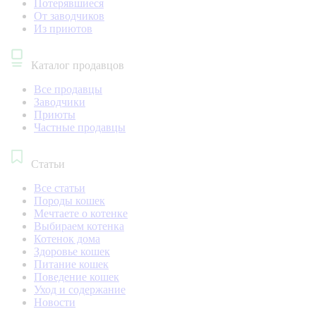
Потерявшиеся
От заводчиков
Из приютов
Каталог продавцов
Все продавцы
Заводчики
Приюты
Частные продавцы
Статьи
Все статьи
Породы кошек
Мечтаете о котенке
Выбираем котенка
Котенок дома
Здоровье кошек
Питание кошек
Поведение кошек
Уход и содержание
Новости