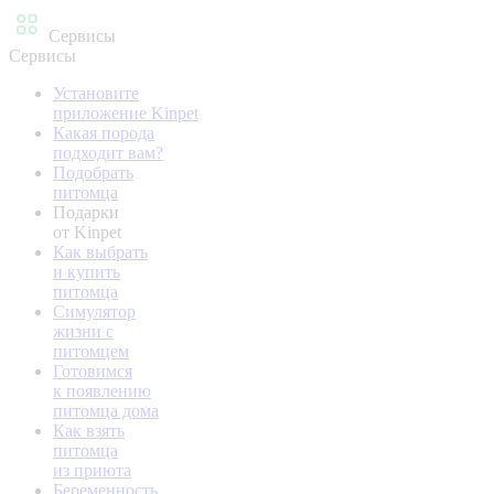
Сервисы
Сервисы
Установите
приложение Kinpet
Какая порода
подходит вам?
Подобрать
питомца
Подарки
от Kinpet
Как выбрать
и купить
питомца
Симулятор
жизни с
питомцем
Готовимся
к появлению
питомца дома
Как взять
питомца
из приюта
Беременность