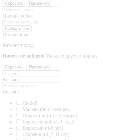
Сбросить
Применить
Породы собак
Выбрать все
Популярные
Каталог пород
Ничего не найдено
Укажите другую породу
Сбросить
Применить
Возраст
Возраст
Любой
Малыш (до 6 месяцев)
Подросток (6-11 месяцев)
Взрослеющий (1-3 года)
Взрослый (4-6 лет)
Стареющий (7-11 лет)