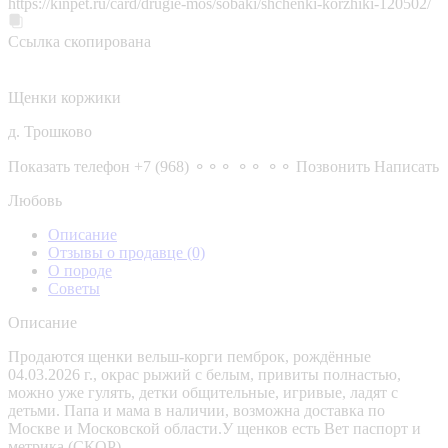
https://kinpet.ru/card/drugie-mos/sobaki/shchenki-korzhiki-120502/
Ссылка скопирована
Щенки коржики
д. Трошково
Показать телефон
+7 (968) ⚬⚬⚬ ⚬⚬ ⚬⚬
Позвонить
Написать
Любовь
Описание
Отзывы о продавце
(0)
О породе
Советы
Описание
Продаются щенки вельш-корги пемброк, рождённые
04.03.2026 г., окрас рыжий с белым, привиты полнастью,
можно уже гулять, детки общительные, игривые, ладят с
детьми. Папа и мама в наличии, возможна доставка по
Москве и Московской области.У щенков есть Вет паспорт и
метрика (СКОР).