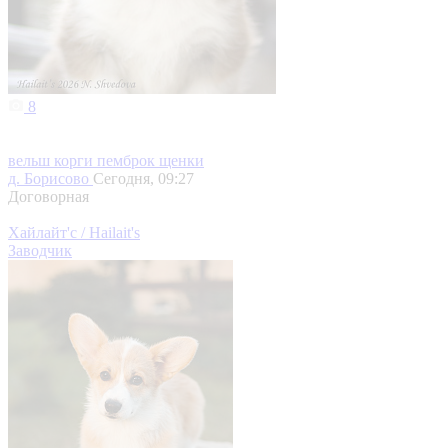
8
вельш корги пемброк щенки
д. Борисово
Сегодня, 09:27
Договорная
Хайлайт'с / Hailait's
Заводчик