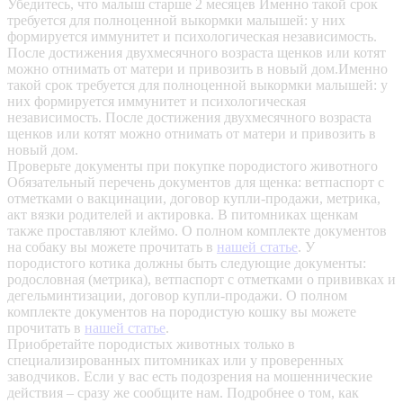
Убедитесь, что малыш старше 2 месяцев
Именно такой срок
требуется для полноценной выкормки малышей: у них
формируется иммунитет и психологическая независимость.
После достижения двухмесячного возраста щенков или котят
можно отнимать от матери и привозить в новый дом.Именно
такой срок требуется для полноценной выкормки малышей: у
них формируется иммунитет и психологическая
независимость. После достижения двухмесячного возраста
щенков или котят можно отнимать от матери и привозить в
новый дом.
Проверьте документы при покупке породистого животного
Обязательный перечень документов для щенка: ветпаспорт с
отметками о вакцинации, договор купли-продажи, метрика,
акт вязки родителей и актировка. В питомниках щенкам
также проставляют клеймо. О полном комплекте документов
на собаку вы можете прочитать в
нашей статье
.
У
породистого котика должны быть следующие документы:
родословная (метрика), ветпаспорт с отметками о прививках и
дегельминтизации, договор купли-продажи. О полном
комплекте документов на породистую кошку вы можете
прочитать в
нашей статье
.
Приобретайте породистых животных только в
специализированных питомниках или у проверенных
заводчиков. Если у вас есть подозрения на мошеннические
действия – сразу же сообщите нам.
Подробнее о том, как