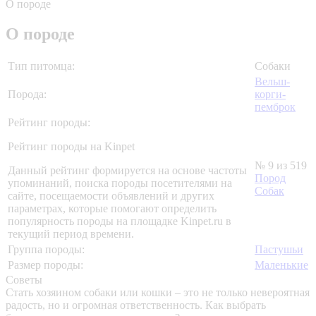
О породе
О породе
Тип питомца:
Собаки
Вельш-
Порода:
корги-
пемброк
Рейтинг породы:
Рейтинг породы на Kinpet
№ 9 из 519
Данный рейтинг формируется на основе частоты
Пород
упоминаний, поиска породы посетителями на
Собак
сайте, посещаемости объявлений и других
параметрах, которые помогают определить
популярность породы на площадке Kinpet.ru в
текущий период времени.
Группа породы:
Пастушьи
Размер породы:
Маленькие
Советы
Стать хозяином собаки или кошки – это не только невероятная
радость, но и огромная ответственность. Как выбрать