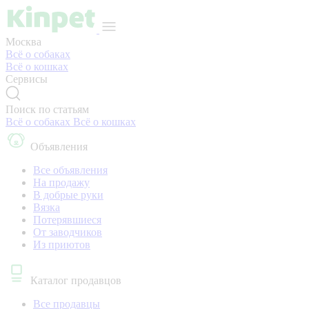
Москва
Всё о собаках
Всё о кошках
Сервисы
Поиск по статьям
Всё о собаках
Всё о кошках
Объявления
Все объявления
На продажу
В добрые руки
Вязка
Потерявшиеся
От заводчиков
Из приютов
Каталог продавцов
Все продавцы