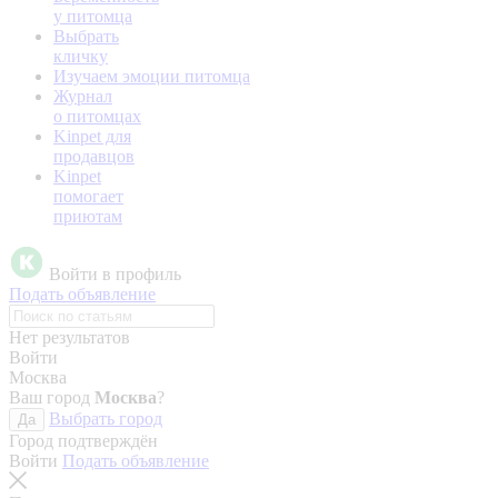
у питомца
Выбрать
кличку
Изучаем эмоции питомца
Журнал
о питомцах
Kinpet для
продавцов
Kinpet
помогает
приютам
Войти в профиль
Подать объявление
Нет результатов
Войти
Москва
Ваш город
Москва
?
Выбрать город
Да
Город подтверждён
Войти
Подать объявление