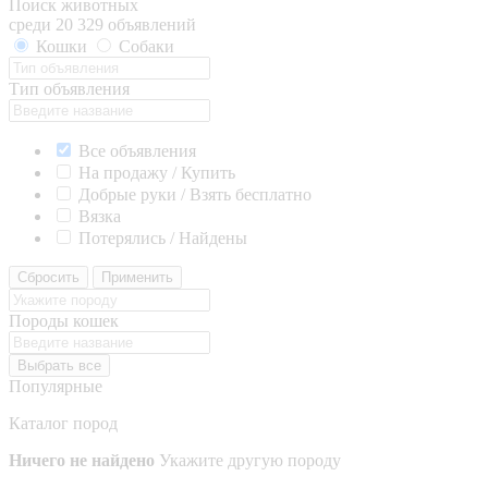
Поиск животных
среди 20 329 объявлений
Кошки
Собаки
Тип объявления
Все объявления
На продажу / Купить
Добрые руки / Взять бесплатно
Вязка
Потерялись / Найдены
Сбросить
Применить
Породы кошек
Выбрать все
Популярные
Каталог пород
Ничего не найдено
Укажите другую породу