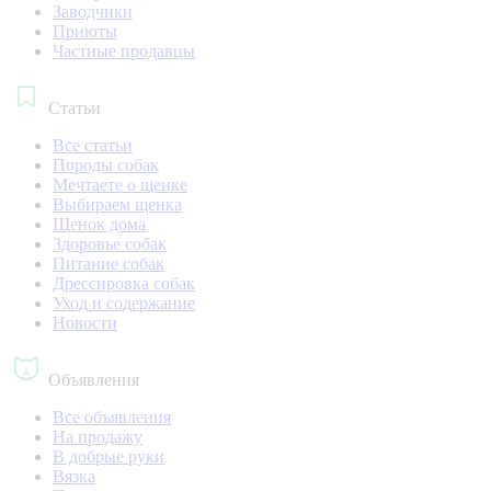
Заводчики
Приюты
Частные продавцы
Статьи
Все статьи
Породы собак
Мечтаете о щенке
Выбираем щенка
Щенок дома
Здоровье собак
Питание собак
Дрессировка собак
Уход и содержание
Новости
Объявления
Все объявления
На продажу
В добрые руки
Вязка