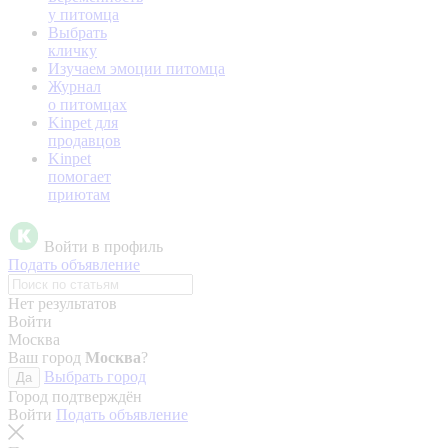
у питомца
Выбрать
кличку
Изучаем эмоции питомца
Журнал
о питомцах
Kinpet для
продавцов
Kinpet
помогает
приютам
Войти в профиль
Подать объявление
Нет результатов
Войти
Москва
Ваш город
Москва
?
Выбрать город
Да
Город подтверждён
Войти
Подать объявление