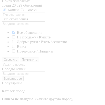
Поиск животных
среди 20 329 объявлений
Кошки
Собаки
Тип объявления
Все объявления
На продажу / Купить
Добрые руки / Взять бесплатно
Вязка
Потерялись / Найдены
Сбросить
Применить
Породы кошек
Выбрать все
Популярные
Каталог пород
Ничего не найдено
Укажите другую породу