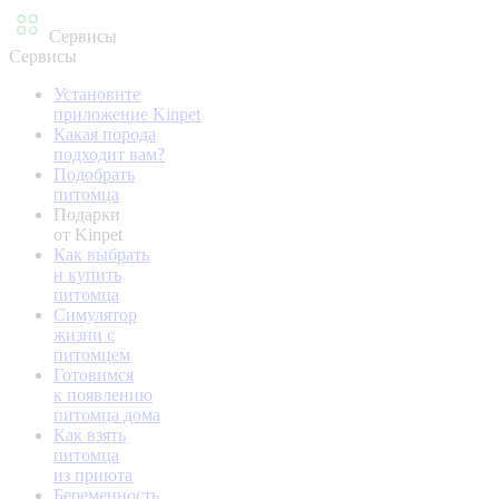
Сервисы
Сервисы
Установите
приложение Kinpet
Какая порода
подходит вам?
Подобрать
питомца
Подарки
от Kinpet
Как выбрать
и купить
питомца
Симулятор
жизни с
питомцем
Готовимся
к появлению
питомца дома
Как взять
питомца
из приюта
Беременность