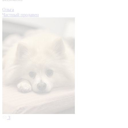
Ольга
Частный продавец
3