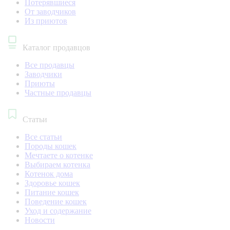
Потерявшиеся
От заводчиков
Из приютов
Каталог продавцов
Все продавцы
Заводчики
Приюты
Частные продавцы
Статьи
Все статьи
Породы кошек
Мечтаете о котенке
Выбираем котенка
Котенок дома
Здоровье кошек
Питание кошек
Поведение кошек
Уход и содержание
Новости