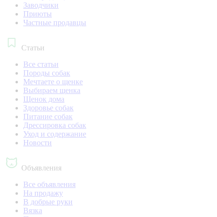
Заводчики
Приюты
Частные продавцы
Статьи
Все статьи
Породы собак
Мечтаете о щенке
Выбираем щенка
Щенок дома
Здоровье собак
Питание собак
Дрессировка собак
Уход и содержание
Новости
Объявления
Все объявления
На продажу
В добрые руки
Вязка