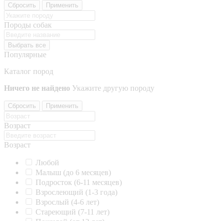
Сбросить
Применить
Породы собак
Выбрать все
Популярные
Каталог пород
Ничего не найдено
Укажите другую породу
Сбросить
Применить
Возраст
Возраст
Любой
Малыш (до 6 месяцев)
Подросток (6-11 месяцев)
Взрослеющий (1-3 года)
Взрослый (4-6 лет)
Стареющий (7-11 лет)