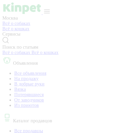
Москва
Всё о собаках
Всё о кошках
Сервисы
Поиск по статьям
Всё о собаках
Всё о кошках
Объявления
Все объявления
На продажу
В добрые руки
Вязка
Потерявшиеся
От заводчиков
Из приютов
Каталог продавцов
Все продавцы