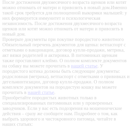
После достижения двухмесячного возраста щенков или котят
можно отнимать от матери и привозить в новый дом.Именно
такой срок требуется для полноценной выкормки малышей: у
них формируется иммунитет и психологическая
независимость. После достижения двухмесячного возраста
щенков или котят можно отнимать от матери и привозить в
новый дом.
Проверьте документы при покупке породистого животного
Обязательный перечень документов для щенка: ветпаспорт с
отметками о вакцинации, договор купли-продажи, метрика,
акт вязки родителей и актировка. В питомниках щенкам
также проставляют клеймо. О полном комплекте документов
на собаку вы можете прочитать в
нашей статье
.
У
породистого котика должны быть следующие документы:
родословная (метрика), ветпаспорт с отметками о прививках и
дегельминтизации, договор купли-продажи. О полном
комплекте документов на породистую кошку вы можете
прочитать в
нашей статье
.
Приобретайте породистых животных только в
специализированных питомниках или у проверенных
заводчиков. Если у вас есть подозрения на мошеннические
действия – сразу же сообщите нам.
Подробнее о том, как
выбрать здорового и чистокровного питомца, читайте в
наших статьях: