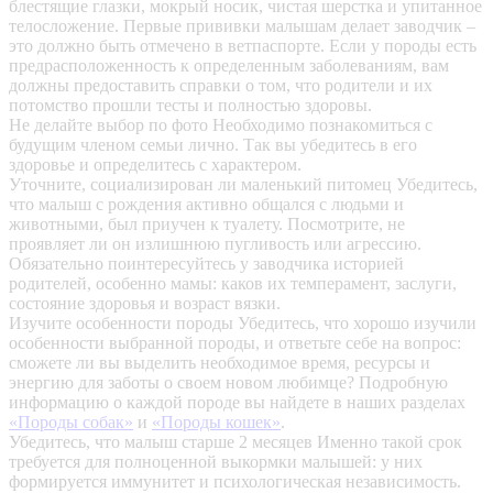
блестящие глазки, мокрый носик, чистая шерстка и упитанное
телосложение. Первые прививки малышам делает заводчик –
это должно быть отмечено в ветпаспорте. Если у породы есть
предрасположенность к определенным заболеваниям, вам
должны предоставить справки о том, что родители и их
потомство прошли тесты и полностью здоровы.
Не делайте выбор по фото
Необходимо познакомиться с
будущим членом семьи лично. Так вы убедитесь в его
здоровье и определитесь с характером.
Уточните, социализирован ли маленький питомец
Убедитесь,
что малыш с рождения активно общался с людьми и
животными, был приучен к туалету. Посмотрите, не
проявляет ли он излишнюю пугливость или агрессию.
Обязательно поинтересуйтесь у заводчика историей
родителей, особенно мамы: каков их темперамент, заслуги,
состояние здоровья и возраст вязки.
Изучите особенности породы
Убедитесь, что хорошо изучили
особенности выбранной породы, и ответьте себе на вопрос:
сможете ли вы выделить необходимое время, ресурсы и
энергию для заботы о своем новом любимце? Подробную
информацию о каждой породе вы найдете в наших разделах
«Породы собак»
и
«Породы кошек»
.
Убедитесь, что малыш старше 2 месяцев
Именно такой срок
требуется для полноценной выкормки малышей: у них
формируется иммунитет и психологическая независимость.